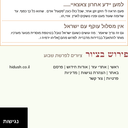
למען יידע אחרון צאצאיי.....
פעם הראה לי הזקן זקן אחר, שכל כולו כעין "פקעת" אדם . שהוא כל כך כפוף. עד
שדומה שעוד מעט ופניו נושקים לארץ. אזיי,הו..
אין מסלול עוקף עם ישראל
גם זה צריך שיאמר : מה עושים כשעם ישראל טובל בטינופת מוסרית מנוער מערכיו.
מותר להתאבל בבדידות מדברית. לפרוש מהם [אליהו ירמיה ו..
ראשי
|
אתרי עזר
|
אודות חידוש
|
פרסם
hidush.co.il
באתר
|
הצהרת נגישות
|
מדיניות
פרטיות
|
צור קשר
נגישות