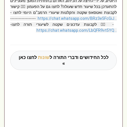
היוטיוב על ידי לחיצה על הכיתוב האדום בתחתית המסך מעוניינים
להתעדכן בכל שיעור חדש שעולה? לחצו גם על הפעמון 👈🏻 קישור
לקבוצת ואטסאפ שקטה והקלטות שיעורי הרמב"ם היומי לחצו -
------------------
https://chat.whatsapp.com/BRz3e5FcGiJ...
- 👈🏻 לקבוצת עדכונים שקטה לשיעורי תורה לחצו-
https://chat.whatsapp.com/LbQFR9vt5YQ...
לכל החידושים ודברי התורה ל
שונות
לחצו כאן
»