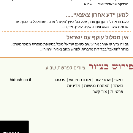
הצדקה = "אדם" ועוד... . שהוא..
למען יידע אחרון צאצאיי.....
פעם הראה לי הזקן זקן אחר, שכל כולו כעין "פקעת" אדם . שהוא כל כך כפוף. עד
שדומה שעוד מעט ופניו נושקים לארץ. אזיי,הו..
אין מסלול עוקף עם ישראל
גם זה צריך שיאמר : מה עושים כשעם ישראל טובל בטינופת מוסרית מנוער מערכיו.
מותר להתאבל בבדידות מדברית. לפרוש מהם [אליהו ירמיה ו..
ראשי
|
אתרי עזר
|
אודות חידוש
|
פרסם
hidush.co.il
באתר
|
הצהרת נגישות
|
מדיניות
פרטיות
|
צור קשר