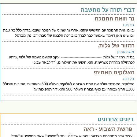
ברי תורה על מחשבה
ר וזואת החנוכה
ל סייג
יום וזאת החנוכה יום התשיעי שהוא אחרי נר שמיני של חנוכה שיוצא בדרך כלל בג' טבת
ם שיש מאן דאמר שאפשר כבר לברך בו בירכת הלבנה של טבת (רבי נתן מברסל
מזור של גלות.
שה אהרון
"ד. רמזור של גלות. --------------------------------- יעקב שטעם טעמה של גלות ,נרתע
תחילה מלרדת מצריימה. הוא חיפש את האלוהים, ירד לבאר שבע.
אלוקים האמיתי
ל סייג
האלוקים האמיתי: עולה עם המם הגבוהה לאלוקים העולה 600 והאותיות והתיבות והכולל
 עם כאף גבוהה העולה 500 והוא דור תהפוכות על
יונים אחרונים
פרשת השבוע - ראה
עצוב שכך מסתכמת הצדקה : שהיא שקולה ויותר ל"משפט" שאם המשפט = "ארץ"