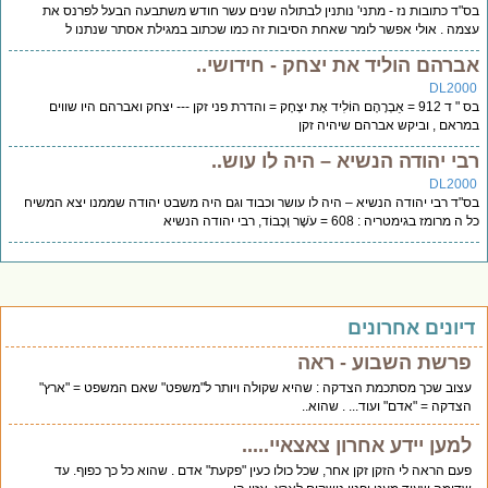
"ד כתובות נז - מתני' נותנין לבתולה שנים עשר חודש משתבעה הבעל לפרנס את
מה . אולי אפשר לומר שאחת הסיבות זה כמו שכתוב במגילת אסתר שנתנו ל
ברהם הוליד את יצחק - חידושי..
DL200
בס " ד 912 = אַבְרָהָם הוֹלִיד אֶת יִצְחָק = והדרת פני זקן --- יצחק ואברהם היו שווים
ראם , וביקש אברהם שיהיה זקן
בי יהודה הנשיא – היה לו עוש..
DL200
"ד רבי יהודה הנשיא – היה לו עושר וכבוד וגם היה משבט יהודה שממנו יצא המשיח
 מרומז בגימטריה : 608 = עֹשֶׁר וְכָבוֹד, רבי יהודה הנשיא
יונים אחרונים
פרשת השבוע - ראה
עצוב שכך מסתכמת הצדקה : שהיא שקולה ויותר ל"משפט" שאם המשפט = "ארץ"
הצדקה = "אדם" ועוד... . שהוא..
למען יידע אחרון צאצאיי.....
פעם הראה לי הזקן זקן אחר, שכל כולו כעין "פקעת" אדם . שהוא כל כך כפוף. עד