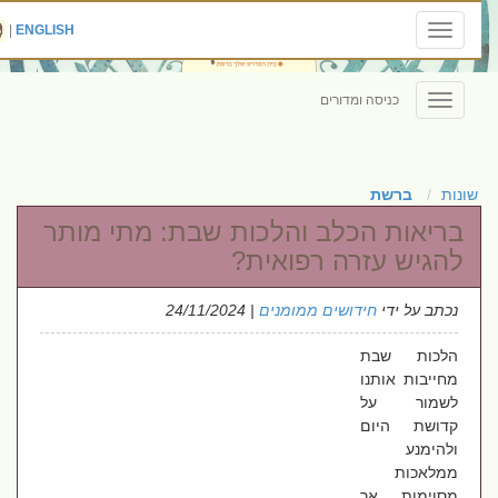
|
ENGLISH
Toggle
navigation
כניסה ומדורים
Toggle
navigation
שונות
ברשת
בריאות הכלב והלכות שבת: מתי מותר
להגיש עזרה רפואית?
נכתב על ידי
חידושים ממומנים
| 24/11/2024
הלכות שבת
מחייבות אותנו
לשמור על
קדושת היום
ולהימנע
ממלאכות
מסוימות, אך