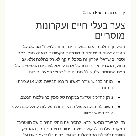
קרדיט תמונה: Canva Pro.
צער בעלי חיים ועקרונות
מוסריים
העיקרון ההלכתי "צער בעלי חיים דוחה מלאכה" מבוסס על
ההבנה שלחיות יש זכויות מוסריות הקשורות בהגנה מפני כאב
וסבל. בישראל, עקרון זה מקבל תוקף לא רק בהלכה אלא גם
בחוק, המגדיר את חובתו של אדם לדאוג לצרכים הבסיסיים של
חיית המחמד שלו, כולל מתן טיפול רפואי במצבי חירום.
●
מותר להגיש עזרה ראשונית כמו חבישת פצע או עצירת
דימום.
●
ניתן להזעיק וטרינר במקרה של ספק בהשלכות המצב.
●
חשוב להימנע מפעולות מיותרות העלולות לחלל שבת ללא
צורך רפואי עכשווי.
כדי להיערך מראש, כדאי להכיר את נוהלי החירום של הווטרינר
המקומי שלכם ולשקול רכישת ביטוח לחיות מחמד, המספק
תשתית להקלת ההתנהלות בפועל. כך תוכלו לשמור גם על