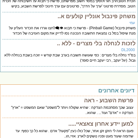
רת הטובהרב חגי ולוסקי במסר חשוב מפרשתנו, פרשת כי תבוא על חשיבותה של הכרת
וב. מסדרת סרטוני 'ערך על הדרך', סרטונים עם ערך חינוכי לפרשת השבוע, בקיש
שחק פינבול אונליין קולעים א..
מי
משחק פינבול (Pinball Game) - פרשת כי תבוא 👁️‍🗨️לחצו וגררו את הכדור העליון על
ת שיפול בסל בו נמצאת התשובה הנכונה נסו לדייק את מקום העזיבה של הכדור
זכות לנחלה בלי מצרים - ללא ..
DL200
"ד נחלה בלי מצרים : כפי שעושה תשובה בערב שבת קודש = זוכה בשבת בנחלה ללא
ול. (יגל יעקב , רבי יעקב חיים סופר)
יונים אחרונים
פרשת השבוע - ראה
עצוב שכך מסתכמת הצדקה : שהיא שקולה ויותר ל"משפט" שאם המשפט = "ארץ"
הצדקה = "אדם" ועוד... . שהוא..
למען יידע אחרון צאצאיי.....
פעם הראה לי הזקן זקן אחר, שכל כולו כעין "פקעת" אדם . שהוא כל כך כפוף. עד
שדומה שעוד מעט ופניו נושקים לארץ. אזיי,הו..