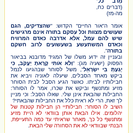
מֵרֹב כֹּל
"
(דברים כח,
מה-מז)
אומר ה"אור החיים" הקדוש: "
שהצדיקים, הגם
שעושים מצוות וכל עסקם בתורה אינם מרגישים
שיש להם עמל, אלא אדרבה כאדם המרוויח
וכאדם המשתעשע בשעשועים לרוב חשקם
בתורה
".
ובעניין זה ידוע משלו של המגיד מדובנא בביאור
הפסוק
(ישעיה מג)
: "
וְלֹא אֹותִי קָרָאתָ יַעֲקֹב, כִּי
יָגַעְתָּ בִּי יִשְׂרָאֵל
", משל לסוחר שבהגיעו לנמל
ביקש מאחד הסבלים, שיעלה לאוניה ויביא את
חבילותיו לביתו. כאשר הגיע הסבל לבית הסוחר
מזיע ומתנשף וביקש את שכרו, אמר לו הסוחר:
החבילות שהבאת אינן שלי. שאלו הסבל: וכי מניין
לך זאת, הרי לא ראית כלל את החבילות שהבאתי?
השיב לו הסוחר: חבילותיי הן חבילות קטנות של
יהלומים. אילו הבאת אותן בוודאי לא היית מזיע
ומתנשף כל כך, מאחר שראיתי עד כמה התעייפת,
הבנתי שבוודאי לא את הסחורה שלי הבאת
.