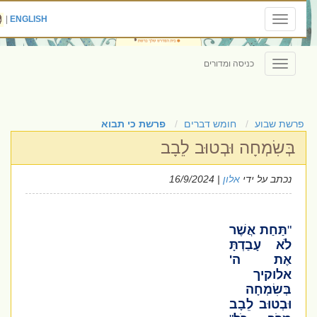
|
ENGLISH
Toggle
navigation
כניסה ומדורים
Toggle
navigation
פרשת שבוע
חומש דברים
פרשת כי תבוא
בְּשִׂמְחָה וּבְטוּב לֵבָב
נכתב על ידי
אלון
| 16/9/2024
"
תַּחַת אֲשֶׁר
לֹא עָבַדְתָּ
אֶת ה'
אלוקיך
בְּשִׂמְחָה
וּבְטוּב לֵבָב