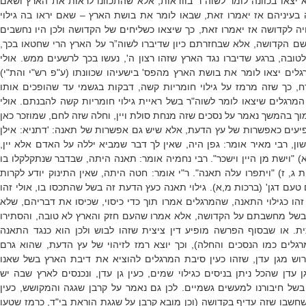
לא יצאו בכוונה לומר לשוה"ר בוודאות, אלא שהתכוונו לראות את הארץ ושאם
 בעיניהם אז יאמרו זאת, שבאו לומר את בושת הארץ – שאם יראו בה גילוי
יה לקדושה אז יאמרו זאת, כך שיצאו כשליחים של הקדושה ולכן היו נחשבים
שם הקדושה, אלא שבחזרתם כיון שדיברו לשוה”ר על הארץ הרי שחטאו בכך,
ובה, ברגע שדיברו נגד הארץ שזהו רצון ה', נעשו בכך לרשעים ממש. אולי
לים יצאו לומר את בושת הארץ מהפס' בישעיהו שכוונתו (ע"פ רש"י והת"י)
ח, כך שזה מרמז על גילוי חומריות קשה, דבקות בגשמי עד שהופכים אותו
מרגלים שיצאו לומר לשוה"ר בשל ראיית גילוי חומריות קשה להבנתם. אולי
 בהמשך נאמר על נסכים שזה מנחת סולת ויין, וחלה שזה לחם, שמוזכר כאן
פיעים כאפשרות של עץ הדעת, אלא שיש גם אפשרות של תאנה: 'דתניא: אילן
, רבי מאיר אומר: גפן היה, שאין לך דבר שמביא יללה על האדם אלא יין,
 "וישת מן היין וישכר". רבי נחמיה אומר: תאנה היתה, שבדבר שנתקלקלו בו
 ג, ז) "ויתפרו עלה תאנה". ר"י אומר: חטה היתה, שאין התינוק יודע לקרות
עם דגן' (ברכות מ,א). גילוי תאנה כעץ הדעת זה בשל שהתכסו בו, אולי זהו
הו כגילוי התאנה, שהמרגלים אמרו תוך כדי כיסוי, שכיסו את דבריהם, שלא
של מחשבתם על הקדושה, אלא אמרו שהעם חזק והארץ לא טובה, והסתירו
 או שבסוף הפרשה מופיע דין ציצית שזהו לבוש ולכן הוא כנגד התאנה
רגלים כמו הנסכים והחלה), וכך יוצא רמז לזיהוי של עץ הדעת, שהוא גרם
רוש מגן עדן, שזהו כעין סיבת המרגלים להוציא את דיבת הארץ בשל שאנו
ן עדן שהכל ניתן בניסים כגילוי שמים, כעין גן עדן, ונכנסים לארץ שבה יש
של חיבורנו למעשים גשמיים. לכן גם נאמר על קרבן שגגה והמקושש, כעין
חשבו שזה עדיף בקדושה (וכן מובא קרבן על שגגת הוראת בי"ד, כרמז שטעו