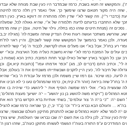
 ה'), והמקושש זה חטא בשבת, כרמז שבמדבר היו כעין שבת מנוחה שלא עבדו
 שזה היה מקור חטאם שרצו שימשך כך. אולי נאמר דין חלה כרמז לחיטה
(כדברי ר"י), וזה קשור לא"י שדין חלה מהתורה זה דווקא בארץ, כעין רמז
כך שלא התחברו בדעתם לדעת תלמודה של א"י, שהיא גאולה לכל, שמעלה
נסכים זה (מנחת חיטים שזהו כמו בחלה, גילוי של חיטה, וגם) יין שזה מרמז
שע, שהרשע משתכר ועושה רעות ואילו הצדיק שותה ומשבח לה' (מגילה יב,ב
ודה, ולכן נאמר בהמשך על המקושש שזה קשור לשבת]), והיין ראוי לת"ח
רי רע בחו"ל, אבל בא"י אנו מעלים אותו לקדושה, לכבוד ה' (ע"י קשר לתורה
ים עולים על המזבח כרמז לא"י שהיא נחשבת כעליה מכל הארצות, ובא"י יש
 רב ענן: כל הקבור בארץ ישראל כאילו קבור תחת המזבח, כתיב הכא (שמות כ,
י", וכתיב התם (דברים לב, מג) "וכפר אדמתו עמו"' [כתובות קיא,א]). וכן
ולה של חיבור לה', כעין היין לזקנים ושבשתייתו משבחים את ה' בעולם; אבל
 לרעה, כמו שיכור. גם רמז שיין משמח ולכן מרמז על עבודת ה' בא"י שהיא
' בחו"ל שזה ביראה (זוהר ח"ג קיח,א), כרמז שהמרגלים טעו כי לא הבינו את
ה שנעשית בא"י. אולי רמז שמשה הוסיף אות י' ליהושע כדי שיהיה בו את
א המרגלים ('"ויקרא משה להושע בן נון יהושע" – י'ה יושיעך מעצת מרגלים';
השם י'ה: '"כי בי'ה ה' צור עולמים”, בשתי אותיות ברא הקדוש ברוך הוא את
ה"א … והעולם הבא נברא ביו"ד' וכו' (ב"ר יב,י), כך שנראה כרמז שבא להציל
שם י'ה לומר שלא יחטא כמרגלים שבאו להתנתק מתיקון העולם שבגשמי, שרצו
ת כעין עוה"ב, לכן גילה בו את השם י'ה שבו נבראו שני העולמות, שיש צורך
ם המודרכים ע"פ התורה בעוה"ז הגשמי לעשותו מתוקן כעוה"ב, שזהו רצון ה'