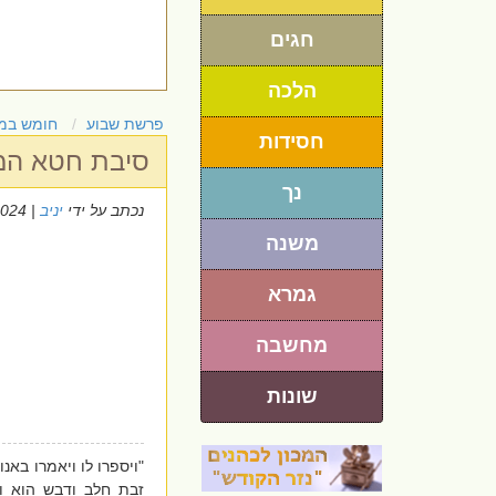
חגים
הלכה
פרשת שבוע
חומש במ
חסידות
סיבת חטא המ
נך
נכתב על ידי
יניב
| 24/6/2024
משנה
גמרא
מחשבה
שונות
"ויספרו לו ויאמרו באנ
זבת חלב ודבש הוא ו