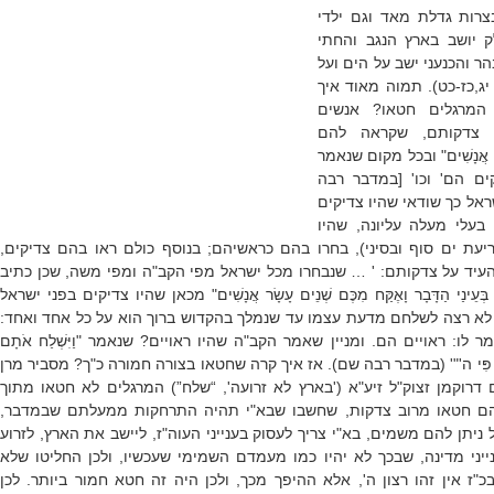
צרות גדלת מאד וגם ילדי
ק יושב בארץ הנגב והחתי
הר והכנעני ישב על הים ועל
 יג,כז-כט). תמוה מאוד איך
המרגלים חטאו? אנשים
 צדקותם, שקראה להם
ךָ אֲנָשִׁים" ובכל מקום שנאמר
ים הם' וכו' [במדבר רבה
שראל כך שודאי שהיו צדיקים
בעלי מעלה עליונה, שהיו
יעת ים סוף ובסיני), בחרו בהם כראשיהם; בנוסף כולם ראו בהם צדיקים,
העיד על צדקותם: ' … שנבחרו מכל ישראל מפי הקב"ה ומפי משה, שכן כתיב
ְּעֵינַי הַדָּבָר וָאֶקַּח מִכֶּם שְׁנֵים עָשָׂר אֲנָשִׁים" מכאן שהיו צדיקים בפני ישראל
לא רצה לשלחם מדעת עצמו עד שנמלך בהקדוש ברוך הוא על כל אחד ואחד:
ר לו: ראויים הם. ומניין שאמר הקב"ה שהיו ראויים? שנאמר "וַיִּשְׁלַח אֹתָם
רָן עַל פִּי ה'"' (במדבר רבה שם). אז איך קרה שחטאו בצורה חמורה כ"ך? מסביר מרן
 דרוקמן זצוק"ל זיע"א ('בארץ לא זרועה', “שלח”) המרגלים לא חטאו מתוך
הם חטאו מרוב צדקות, שחשבו שבא"י תהיה התרחקות ממעלתם שבמדבר,
ניתן להם משמים, בא"י צריך לעסוק בענייני העוה"ז, ליישב את הארץ, לזרוע
ענייני מדינה, שבכך לא יהיו כמו מעמדם השמימי שעכשיו, ולכן החליטו שלא
"ז אין זהו רצון ה', אלא ההיפך מכך, ולכן היה זה חטא חמור ביותר. לכן