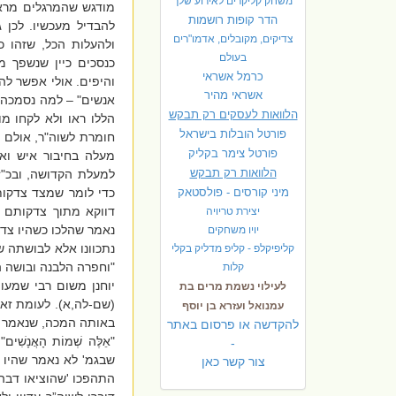
משחק קליקרים לאירוע שלך
מודגש שהמרגלים מראי
הדר קופות רושמות
להבדיל מעכשיו. לכן 
צדיקים, מקובלים, אדמו"רים
ולהעלות הכל, שזהו 
בעולם
כנסכים כיין שנשפך 
כרמל אשראי
והיפים. אולי אפשר לה
אשראי מהיר
אנשים" – למה נסמכה 
הלוואות לעסקים רק תבקש
הללו ראו ולא לקחו מו
פורטל הובלות בישראל
חומרת לשוה"ר, אולם 
פ
ורטל צימר בקליק
מעלה בחיבור איש ואש
הלוואות רק תבקש
למעלת הקדושה, ובכ"ז
מיני קורסים - פולסטאק
כדי לומר שמצד צדקו
דווקא מתוך צדקותם 
יצירת טריויה
נאמר שהלכו כשהיו צדיק
יויו משחקים
נתכוונו אלא לבושתה של
קליפיקלפ - קליפ מדליק בקלי
"וחפרה הלבנה ובושה החמ
קלות
יוחנן משום רבי שמעו
לעילוי נשמת מרים בת
(שם-לה,א). לעומת זאת
עמנואל ועזרא בן יוסף
באותה המכה, שנאמר "כִּי ד
להקדשה או פרסום באתר
"אֵלֶּה שְׁמוֹת הָאֲנ
-
שבגמ' לא נאמר שהיו 
צור קשר כאן
התהפכו 'שהוציאו דבה 