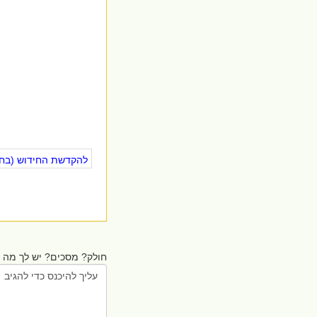
להקדשת החידוש (בחינ
חולק? מסכים? יש לך מה ל