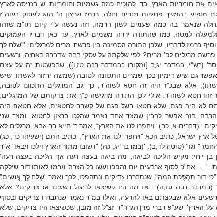
ם את חומריות הארץ, כדי להוכיח כמה גשמיות וחומריות יש בכניסה לארץ
גם מופיע בהמשך פרשיות נסכים וחלה, כרמז שרצון ה' הוא לעסוק בעוה"ז
כחלה שנאמר בה כמה פעמים לשון הרמה, וזה נעשה ע"י קיום תו"מ שזהו
מלמעלה למטה, כמו שהתורה ירדה משמים לארץ. עד כאן דבריו העמוקים
וסיף כרמז לדבריו, שלכן התורה הסמיכה בין פרשת מרים למרגלים: '"שלח לך
פרשת מרגלים לפ' מרים? לפי שלקתה על עסקי דבה שדברה באחיה, ורשעים
סר' (רש"י; במדבר יג,ב [ומקורו בבמדבר רבה טז,ו]), שבפשטות זה על עצם
אפשר גם שיש דימיון בכך שמרים התכוונה לטובה (שמשה יחזור לאשתו, שיש
תו), אלא שבכ"ז היה זה חטא לשוה"ר, כך גם המרגלים התכוונו לטובה,
 זהו חטא לשוה"ר. אולי לכן התורה מדגישה כ"ך את צדקותם של המרגלים,
תם לא היה פגם, שלא חטאו בשל פגם של קשרם לחטאים, אלא חטאם היה
הרבה. בזה אפשר להבין שמצד אחד נאמר שהלכו ברצון לחטוא, ומצד שני
ים: '(דברים א, כב) "ויחפרו לנו את הארץ", אמר ר' חייא בר אבא: מרגלים לא
 ארץ ישראל, כתיב הכא "ויחפרו לנו את הארץ", וכתיב התם (ישעיהו כד, כג)
ה" וגו'' (סוטה לד,ב). '(במדבר יג, כה) "וישובו מתור הארץ וילכו ויבאו" א"ר
ן בן יוחי: מקיש הליכה לביאה, מה ביאה בעצה רעה אף הליכה בעצה רעה'
: ' … אח"כ לסוף ארבעים יום נהפכו ועשו כל הצרה וגרמו לאותו דור שילקה
ּוֹר תַּהְפֻּכֹת הֵמָּה", שנתבררו צדיקים ונתהפכו, לכך נאמר "שְׁלַח לְךָ אֲנָשִׁים"
ָשִׁים"' (במדבר רבה טז,ה) . אז מה היו כשיצאו לריגול רשעים או צדיקים? אלא
רשעים אלא שבעצתם באו להרעה, ואילו במ"ר נאמר שנתבררו צדיקים ובסוף
על הארץ', שע"פ דברי מרן הגרח"ד זצ"ל זה מובן, שכשיצאו היו צדיקים, שלא