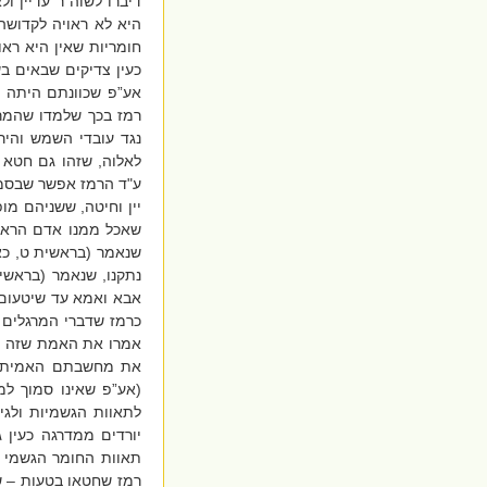
דיברו לשוה”ר עדיין ו
היא לא ראויה לקדושה
חומריות שאין היא ראו
כעין צדיקים שבאים ב
אע”פ שכוונתם היתה לט
רמז בכך שלמדו שהמרג
נגד עובדי השמש והיר
לאלוה, שזהו גם חטא ה
ע"ד הרמז אפשר שבסמוך
יין וחיטה, ששניהם מו
שאכל ממנו אדם הראשון
שנאמר (בראשית ט, כא)
נתקנו, שנאמר (בראשית
אבא ואמא עד שיטעום ט
כרמז שדברי המרגלים ז
אמרו את האמת שזה ב
את מחשבתם האמיתית.
(אע”פ שאינו סמוך למ
לתאוות הגשמיות ולגי
יורדים ממדרגה כעין ג
תאוות החומר הגשמי ב
רמז שחטאו בטעות – ש