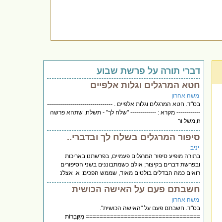
דברי תורה על פרשת שבוע
חטא המרגלים וגלות אלפיים
משה אהרון
בס"ד. חטא המרגלים וגלות אלפיים . ---------------------------------
------------ מקרא : ------------- "שלח לך" - תשלח, שתהא פרשה
זו,משל ור
סיפור המרגלים בשלח לך ובדברי..
יניב
בתורה מופיע סיפור המרגלים פעמיים, בפרשתנו באריכות
ובפרשת דברים בקיצור; אולם כשמתבוננים בשני הסיפורים
רואים כמה הבדלים בולטים מאוד, שממש הפכים: א. אצלנ
חשבתם פעם על האישה הכושית
משה אהרון
בס"ד. חשבתם פעם על "האישה הכושית".
================================= מִקִּבְרוֹת