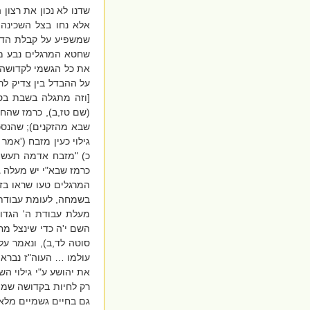
שדנו לא נכון את רצון
אלא נחו בצל השכינה,
שמשפיע על קבלת הדעת 
שחטא המרגלים נבע מ
את כל הגשמי לקדושה. 
על ההבדל בין צדיק לר
[וזה מתגלה בשבת בסע
(שם טז,ב), כרמז שהחומ
שבא מהזקנים); שהנסכ
גילוי כעין מזבח ('אמר
כ) "מזבח אדמה תעשה ל
כרמז שבא"י יש מעלה גד
המרגלים טעו שראו בזה
בשמחה, לעומת עבודת ה
מעלת עבודת ה' הגדול
השם י'ה כדי שינצל מחט
סוטה לד,ב), ונאמר על 
עולמו … העוה"ז נברא ב
את יהושע ע"י גילוי ה
רק לחיות בקדושה שמימי
גם בחיים גשמיים מלאי