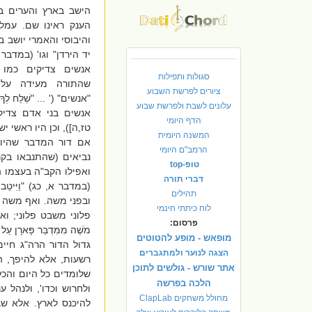
הישב בארץ והערים ב
הענק ראינו שם. עמל
והיבוסי והאמרי יושב ב
יד הירדן" וגו' (במדבר
אנשים צדיקים כמו 
סגולות ותפילות
שהתורה מעידה על
ציורים לפרשת השבוע
"אנשים" (' ... "שְׁלַח לְ
עלונים לשבת ולפרשת שבוע
אנשים בני אדם צדיק
הדף היומי
טז,ה]), וכן היו ראשי י
המשנה היומית
אם דור המדבר שהיו 
הרמב"ם היומי
נביאים (שהתנבאו בקר
טופ-top
ואפילו הקב"ה בעצמו 
דברי תורה
(במדבר א, כג) "וַיִּיטַב ב
תהילים
ובפני משה. ואף משה 
לוח כיתתי חינמי
פלוני משבט פלוני; ואמ
פרסום:
מֹשֶׁה מִמִּדְבַּר פָּא
מופאש - מופע להטוטים
גדול הדור הרה"ג חיים
הצגה לנוער ולמתגברים
רשעות, אלא להיפך, 
אתר שורש - גולשים לתוכן
שלומדים כל היום והכל 
הלכה בפרשה
ולחרוש וכדו', ולנהל 
מחולל משחקים ClapLab
להיכנס לארץ. אלא שבכ