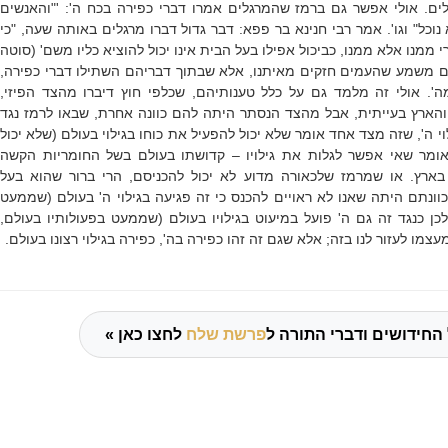
. אולי אפשר גם ברמז שהמרגלים אמרו דברי כפירה בכח ה': '"והאנשים
וכל" וגו'. אמר רבי חנינא בר פפא: דבר גדול דברו מרגלים באותה שעה, "כי
 ממנו אלא ממנו, כביכול אפילו בעל הבית אינו יכול להוציא כליו משם' (סוטה
 משמע שהעמים חזקים מאיתנו, אלא שבתוך דבריהם השתילו דברי כפירה,
'. אולי זה מלמד גם על כלל טענותיהם, שכלפי חוץ דיברו מהצד הפיזי,
ארץ בעייתית, אבל מהצד הנסתר היתה להם כוונה אחרת, שבאו לרמז נגד
ילוי ה', שזה מצד אחד אומר שלא יכול להפעיל את כוחו בגילוי בעולם (שלא יכול
אומר שאי אפשר לגלות את גילויו – קדושתו בעולם בשל החומריות הקשה
רץ. או שמרמז שלכאורה מדוע לא יכול להכניסם, הרי ברור שהוא בעל
ונתם היתה שאנו לא ראויים להכנס כי זה פגיעה בגילוי ה' בעולם (שממעט
ולכן כנגד זה גם ה' פועל במיעוט בגילויו בעולם (שממעט בפעולותיו בעולם,
 מעצמו לעזור לנו בזה; אלא שגם זה זהו כפירה בה', כפירה בגילוי רצונו בעולם.
החידושים ודברי התורה ל
פרשת שלח
לחצו כאן »