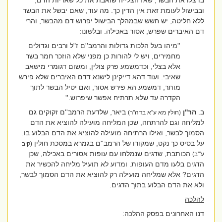
בו צלו את הבשר, שאז הצלייה שואבת את כל שאריות הדם,
ובבישול לעומת זאת אין הדין כך. מה עוד, שאם יבשל את הבשר
ללא חליטה, יש חשש שבמהלך הבישול יפרוש דם מהבשר, והרי
דם האיברים שפרש, אסור באכילה. ובלשונו:
''מיהו בעל הלכות גדולות והרמב''ם ז"ל ורבים וגדולים
מחמירים, ויש לי להורות כן מפני שלא הוזכר חמר בשר
אלא בצלי, וכדמשמע פרק צולין, ומשום דגומרי מישאב
שאיבי. ועוד דהא דייקינן לישנא דדם האיברים שלא פירש
מותר, דמשמע הא פירש אסור, ואם יטיל הבשר לתוך
הקדרה עד שלא תרתיח אפשר שיפרוש.''
ב.
הר''ן
ביאר, שלדעת הרמב''ם זקוקים גם
(חולין מא ע''א בדה''ר)
למליחה וגם להרתחה, שכן המליחה מועילה להוציא את הדם
הסמוך לבשר, ואילו הרתיחה מועילה להוציא את הדם הבלוע בו.
על בסיס כך נקט, שמקורו של הרמב''ם בגמרא במסכת חולין
(קיב
הכותבת, שדגים שנמלחו עם עופות אסורים באכילה, שכן
ע'''ב)
הדגים בלעו מדם העופות. ומדוע לא תועיל מליחה להכשיר את
הדגים? אלא שמליחה מועילה רק להוציא את הדם הסמוך לבשר,
ולא את הדם הבלוע בתוך הדגים.
להלכה
דנו האחרונים בפסק ההלכה: