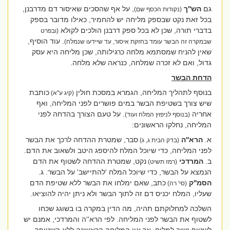
גם
הש''ך
, על אף שהסכים שאיסור דם מדרבנן,
(נקודות הכסף שם)
בכל זאת נקט שבספק מליחה יש להחמיר, כאילו מדובר בספק
בדברי תורה, שכן לא בכל ספק דרבנן הולכים לקולא
(ובפרט
. עוד הוסיף,
שבמקרה זה הבשר עומד בחזקת איסור, עד שיידעו שנמלח)
שאין להניח שמסתמא מלחה כרגילותה, שכן מליחה היא עסק
גדול, ואם לא זכרה שמלחה, כנראה שלא מלחה.
הדחת הבשר
בנוסף לתהליך המליחה, הגמרא במסכת חולין
כותבת
(קיג ע''א)
שיש צורך בשטיפת הבשר במים פושרים לפני המליחה, ואף
אחריה
. על טעם הצורך בהדחה לפני
(בנוסף לניפוץ המלח ועוד)
המליחה, נחלקו הראשונים:
א.
הרא''ה
סבר, שמטרת ההדחה לרכך את הבשר
(בדק הבית ג, ג)
לפני המליחה, כדי שיוכל המלח להיספג היטב ולשאוב את הדם.
ב.
המרדכי
נקט, שמטרת ההדחה לשטוף את הדם
(רמז תשיט)
הנמצא על הבשר, כדי שיוכל המלח 'להתיישב' על הבשר. ג.
הסמ''ק
כתב, שאם ימלחו את הבשר ללא שטיפת הדם
(סי' רה)
שעליו, המלח יכניס דם זה לתוך הבשר ולא ניתן יהיה להוציאו.
השלכה למחלוקתם תהיה, מה הדין במקרה בו בשוגג שכחו
לשטוף את הבשר לפני המליחה. לפי הרא''ה והמרדכי, אמנם יש