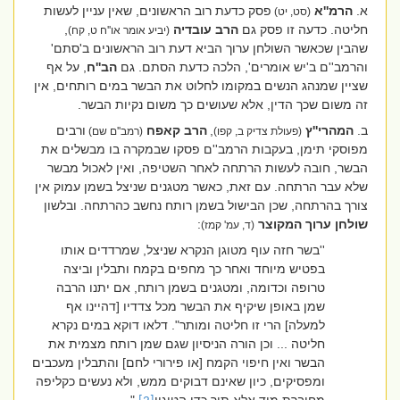
א.
הרמ''א
פסק כדעת רוב הראשונים, שאין עניין לעשות
(סט, יט)
חליטה. כדעה זו פסק גם
הרב עובדיה
,
(יביע אומר או''ח ט, קח)
שהבין שכאשר השולחן ערוך הביא דעת רוב הראשונים ב'סתם'
והרמב''ם ב'יש אומרים', הלכה כדעת הסתם. גם
הב''ח
, על אף
שציין שמנהג הנשים במקומו לחלוט את הבשר במים רותחים, אין
זה משום שכך הדין, אלא שעושים כך משום נקיות הבשר.
ב.
המהרי''ץ
,
הרב קאפח
ורבים
(פעולת צדיק ב, קפו)
(רמב''ם שם)
מפוסקי תימן, בעקבות הרמב''ם פסקו שבמקרה בו מבשלים את
הבשר, חובה לעשות הרתחה לאחר השטיפה, ואין לאכול מבשר
שלא עבר הרתחה. עם זאת, כאשר מטגנים שניצל בשמן עמוק אין
צורך בהרתחה, שכן הבישול בשמן רותח נחשב כהרתחה. ובלשון
שולחן ערוך המקוצר
:
(ד, עמ' קמז)
''בשר חזה עוף מטוגן הנקרא שניצל, שמרדדים אותו
בפטיש מיוחד ואחר כך מחפים בקמח ותבלין וביצה
טרופה וכדומה, ומטגנים בשמן רותח, אם יתנו הרבה
שמן באופן שיקיף את הבשר מכל צדדיו [דהיינו אף
למעלה] הרי זו חליטה ומותר". דלאו דוקא במים נקרא
חליטה ... וכן הורה הניסיון שגם שמן רותח מצמית את
הבשר ואין חיפוי הקמח [או פירורי לחם] והתבלין מעכבים
ומפסיקים, כיון שאינם דבוקים ממש, ולא נעשים כקליפה