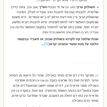
מחוברת מיד אלא תוך כדי הטיגון
".
[2]
ג.
השולחן ערוך
על פי הבנת
הש''ך
, צועד בדרך
(סט, יט)
(שם, עח)
שלישית. להבנתו (ובניגוד להבנת הרב עובדיה לעיל), הסיבה
שהשולחן ערוך ציין את דעת הרמב''ם ב'יש אומרים', היא משום
שבמקום האפשר ראוי לחוש לשיטתו. סיוע להבנתו הביא מלשון
הבית יוסף, שאכן כתב שראוי להחמיר במקום האפשר
(ולדעת הרב
.
עובדיה, חזר בו השולחן ערוך מחששו בבית יוסף)
שבת שלום! קח לקרוא בשולחן שבת, או תעביר בבקשה
הלאה על מנת שעוד אנשים יקראו
[3]
...
מעיקר הדין דם אדם מותר באכילה, שהרי כל היוצא מן הטהור
[1]
טהור. למרות זאת כפי שראינו בעבר
חכמים אסרוהו
(צו שנה א')
באכילה מפני מראית עין, דהיינו שמא יחשבו שהאוכל דם אדם
אוכל בפועל דם בהמה האסור מהתורה. עם זאת, במקרה בו אין
מראית עין כמו דם הזולג מן האצבע, שברור שמדובר בדם אדם,
מותר הדם באכילה.