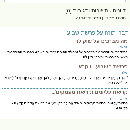
דיונים - תשובות ותגובות (0)
טרם נערך דיון סביב חידוש זה
ברי תורה על פרשת שבוע
ה מברכים על שוקולד
ל גל
''ד פרשת ויקרא: מה מברכים על שוקולד פתיחה בפרשת השבוע מפרטת התורה את
שי הקורבנות, ומורה שאין לה
רשת השבוע - ויקרא
לון
אָדָם כִּי יַקְרִיב מִכֶּם קָרְבָּן לה' מִן הַבְּהֵמָה מִן הַבָּקָר וּמִן הַצֹּאן תַּקְרִיבוּ אֶת קָרְבַּנְכֶם" (ויקרא
 ב) על פסוק
ריאת עליונים וקריאת מעמקים/..
הובה קליין
רִיאַת עֶלְיוֹנִים וּקְרִיאַת מַעֲמַקִּים. מֵאֵת: אֲהוּבָה קְלַיְן © יֶשְׁנָהּ קְרִיאַת אֱלוֹקִים קְרִיאָה -
דֻשַּׁת ע