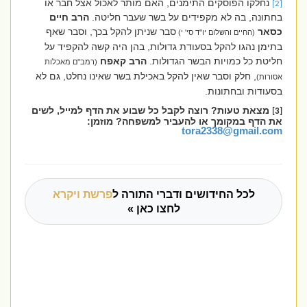
נחלקו הפוסקים התימנים, האם מותר לאכול אצל חבר או
[2]
בחתונה, בה לא מקפידים על בשר שעבר חליטה.
הרב חיים
כסאר
סבר שניתן להקל בכך, וסבר שאף
(החיים והשלום יו''ד סי' י)
בתימן נהגו להקל בסעודת גדולות, בהן היה קשה להקפיד על
חליטת כל כמויות הבשר הגדולות.
הרב קאפח
(רמב''ם מאכלות
, חלק וסבר שאין להקל באכילת בשר שאינו נחלט, גם לא
אסורות)
בסעודות ובחתונות.
מצאת טעות? רוצה לקבל כל שבוע את הדף למייל, לשים
[3]
את הדף במקומך או להעביר למשפחה? מוזמן:
tora2338@gmail.com
לכל החידושים ודברי התורה ל
פרשת ויקרא
לחצו כאן »