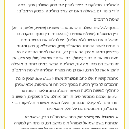
להמליחו. מחלוקת זו כיצד להבין את פסק השולחן ערוך, באה
לידי ביטוי גם בשאלה האם יש צורך בחליטה וכפסק הרמב''ם:
שיטת הרמב''ם
בנוסף לשלושת השלבים שהובאו בראשונים
(שטיפה, מליחה, הדחה)
ציין
הרמב''ם
בהלכותיו דין נוסף. במקרה בו
(מאכלות אסורות ו, י)
מבשלים את הבשר (ולא צולים), יש לחלוט את הבשר במים
רותחים לאחר הדחתו.
הראב''ד
,
הרשב''א
והטור
(שם)
(ג, רנא)
תמהו מהיכן הביא דין זה, וגם אם לאחר ההדחה יוצא
(יו''ד סט)
מעט נוזל אדום בהיר
, כפי שכתב שמואל
אין
('מוהל')
(חולין קיב ע''א),
זה נחשב דם כלל. מה עוד, שחליטת הבשר במים רותחים מועילה
להוציא את כל הדם, ואם כן מה מטרת המליחה לשיטת הרמב''ם.
מחמת קושיות אלו כתב
המשרת משה
, שאין כוונת
(רמב''ם שם)
הרמב''ם להצריך חליטה בנוסף למליחה והשטיפות, אלא שניתן
כתחליף לעשות חליטה
(וכאשר הרמב''ם כותב
ו
חליטה, הכוונה או
. אמנם ממספר סיבות, רוב מוחלט של הפוסקים, ראשונים
חליטה)
ואחרונים, לא קיבלו הבנה זו, והעלו מספר אפשרויות למקור דברי
הרמב''ם, המבוססים גם על חלק מהגאונים:
א.
המגדל עוז
כתב שהרמב''ם הבין, שהגמרא
(רמב''ם שם)
הכותבת בשם שמואל שמוהל אינו נחשב דם, כוונתה רק למקרה