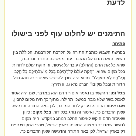
לדעת
התימנים יש לחלוט עוף לפני בישולו
פתיחה
בפרשת השבוע כותבת התורה על הקרבת הקורבנות, הכוללת בין
השאר הזאת הדם על המזבח
.
עוד ממשיכה התורה וכותבת,
שהאוכל את הדם (והחלב) עובר על איסור, וזו חוקת עולם לדורות
בכל מקום שהוא:
''חֻקַּ֤ת עוֹלָם֙ לְדֹרֹ֣תֵיכֶ֔ם בְּכֹ֖ל מֽוֹשְׁבֹתֵיכֶ֑ם כָּל־חֵ֥לֶב
וְכָל־דָּ֖ם לֹ֥א תֹאכֵֽלוּ
''. מדוע היה צורך להדגיש שאיסור זה נוהג בכל
הדורות ובכל מקום? הברטונרא
תירץ:
(ג, יז)
בכל זמן
: ההקשר בו נאמר איסור הדם הוא במדבר, שם היה אסור
לאכול בשר שלא נזבח במשכן תחילה. מתוך כך היה מקום להבין,
שגם איסור הדם נקבע רק לדור המדבר, לכן באה התורה והדגישה
שאין הדברים כך, ואיסור זה נוהג בכל דור.
בכל מקום
: כיוון
שאיסור הדם הוקש לאיסור החלב הנוהג במקדש, היה מקום
לחשוב שמדובר במצווה התלויה בארץ ישראל, שהרי המקדש קיים
רק בארץ ישראל, לכן באה התורה והדגישה שאין הדברים כך,