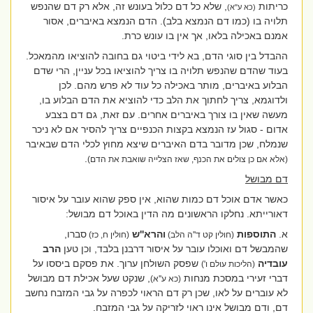
כריתות
, שלא כל דם כלול בעונש זה, אלא רק דם שהנפש
(כא ע''א)
תלויה בו (כמו דם הנמצא בלב). הדם הנמצא באיברים, אסור
אמנם באכילה בלאו, אך אין בו עונש כרת.
ההבדל בין סוגי הדם, בא לידי ביטוי גם בחובה להוציאו מהמאכל.
בעוד שהדם שהנפש תלויה בו צריך להוציאו בכל עניין, הרי שדם
הבלוע באיברים, מותר באכילה כל עוד לא פרש מהם. לכן
ולדוגמא, צריך לחתוך את הלב כדי להוציא את הדם הבלוע בו,
מעשה שאין בו צורך באיברים אחרים. עם זאת, גם דם בצבע
אדום - סגול עז הנמצא בקצות הכנפיים צריך להסיר אם לא ניכר
שנמלח, שכן מדובר בדם האיברים שיצא מחוץ לכלי הדם שבאיבר
.
(אלא אם כן צולים את הכנף, שאז הצלייה שואבת את הדם)
דם מבושל
כאשר אדם אוכל דם כמות שהוא, אין ספק שהוא עובר על איסור
דאורייתא. נחלקו הראשונים מה הדין באוכל דם מבושל:
א.
התוספות
והרא''ש
סברו,
(חולין קט ד''ה הלב)
(חולין ח, כז)
שהמבשל דם ואוכלו עובר על איסור דרבנן בלבד, וכן טען
הרב
עובדיה
שפסק השולחן ערוך. את פסקם ביססו על
(הליכות עולם ו')
דברי זעירי במסכת מנחות
, שנקט שעל אכילת דם מבושל
(כא ע''א)
לא עוברים על לאו, שכן רק דם הראוי לכפרה על גבי המזבח נחשב
דם, ודם מבושל אינו ראוי לזריקה על גבי המזבח.