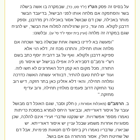
על בסיס זה פסק
הט''ז
, שבמקרה בו אשה בישלה
(יו''ד סט, כד)
בשר והסתפקה אם מלחה אותו לפני הבישול, בדיעבד הבשר
מותר באכילה, שכן דם שבושל אסור באכילה רק מדרבנן, וספק
דרבנן לקולא. מה עוד, כיוון שרגילותה למלוח את הבשר, יש להניח
שגם במקרה זה מלחה
. ובלשונו:
(ועיין בית יוסף יו''ד סי' עו)
''ומעשה בא לידינו באשה אחת שבשלה בשר ושכחה אם
מלחה אותו תחילה, והתרנו מכח זה, דלא הוי אלא
ספיקא דרבנן ולקולא. ואף על גב דהבית יוסף כתב בשם
רש"י ורמב"ם דסבירא ליה אפילו בבישול יש איסור מן
התורה, מכל מקום הא קמן דכל האחרונים לא חשו לזה.
ועוד יש לתת טעם להתיר, דבוודאי עשתה האשה כדרכה
ומלחה תחילה, והאי דלא אזלינן כאן בתר חזקה, דיש רוב
נגד החזקה דרוב פעמים מולחין תחילה, ורוב עדיף
מחזקה.''
ב.
הרמב''ם
חלק וסבר, שגם האוכל דם מבושל
(מאכלות אסורות ו, ו)
עובר על איסור דאורייתא, ובביאור היחס לגמרא במסכת כריתות
נאמרו מספר אפשרויות. יש שנקטו שדברי זעירי אינם להלכה, שכן
מסוגיות אחרות משמע שבכל עניין יש איסור דאורייתא. יש
שביארו, שדבריו נאמרו רק ביחס לדם חטאות פנימיות, אבל דם
של שחיטת חולין, אסור מהתורה גם אם בושל.