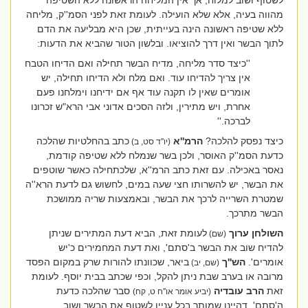
לשטוף ושוב למלוח, אך אין המליחה הראשונה ללא השטיפה
מהווה בעיה, אלא שלא הועילה. לעומת זאת לפני הסמ''ק, מליחה
ללא שטיפה ראשונה הינה בעייתית, שכן היא מבליעה את הדם
לתוך הבשר ואין דרך להוציאו. ובלשון הטור שהביא את הדעות:
''כיצד סדר מליחה, מדיח הבשר תחילה ואם הדיחו הטבח
אין צריך להדיחו עוד. ואם מלח ולא הדיחו תחילה, יש
אומרים שאין לו תקנה עוד אף אם ידיחנו וימלחנו פעם
אחרת, ויש מתירין, ולזה הסכים אדוני אבי הרא"ש זכרונו
לברכה.''
כיצד נפסק להלכה?
הרמ''א
כתב בהחלטיות שהלכה
(יו''ד סט, ב)
כדעת הסמ''ק האוסר, ולכן בשר שנמלח ללא שטיפה קודמת,
נאסר באכילה. עם זאת כתב הרמ''א, שלכתחילה כאשר שוטפים
את הבשר, יש להשרותו חצי שעה במים, לחשוש גם לדעת הרא''ה
שמטרת השרייה לרכך את הבשר, ובאמצעות שריה ממושכת
הבשר מתרכך.
השולחן ערוך
לעומת זאת, הביא דעת המתירים שניתן
(שם)
להדיח שוב את הבשר ב'סתם', ואת דעת המחמירים כ'יש
אומרים'.
הש''ך
ביאר, שכוונתו להורות שרק במקום הפסד
(שם, יב)
מרובה או בערב שבת ניתן להקל, וכפי שכתב בבית יוסף. לעומת
זאת
הרב עובדיה
סבר שהלכה כדעת
(יביע אומר או''ח ט, קח)
ה'סתם', דהיינו שמותר בכל עניין לשטוף את הבשר ושוב