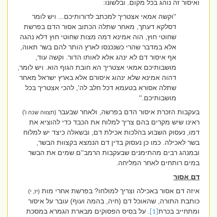
ואיסור זה נוהג בכל מקום. ובלשונו:
''וקשה אמאי אצטריך למכתב לדורותיכם... ויש לומר
דסלקא דעתך, מאחר שתלה הכתוב אסור הדם בפרשת
שחוטי חוץ, הוה אמינא דמה מצות שחוטי חוץ דלא נהגה
אלא במדבר שהרי כשנכנסו לארץ הותר להם בשר תאוה,
אף איסור דם לא ינהג אלא לאותו הדור. וקשה עוד,
מושבותיכם אמאי אצטריך הא חובת הגוף הוא. ויש לומר,
דהוה אמינא שלא ינהוג איסורם אלא בארץ ישראל מאחר
שתלה אסורא בטעמא דכל חלב לה', להכי אצטריך בכל
מושבותיכם.''
בעקבות הזכרת איסור הדם בפרשה, ולאחר שבעבר
(תצווה שנה ו')
ראינו שיש מקרים בהם צריך למלוח את הכבד כדי להוציא את
דמו, נעסוק השבוע בהלכות אכילת דם, ובשאלה כיצד יש למלוח
בשר לאכילה. כמו כן נעסוק בדין דם הנמצא בקצוות הבשר,
ובמנהג רבים מהתימנים שבעקבות הרמב''ם שמים את הבשר
במים רותחים לאחר המליחה.
דם אסור
איזה דם אסור באכילה וצריך למולחו?
בפרשת אחרי מות
(יז, י)
כותבת התורה, שהאוכל דם (חיה, בהמה ועוף) עובר על איסור
ומתחייב בכרת
. על בסיס הפסוקים מבארת הגמרא במסכת
[1]