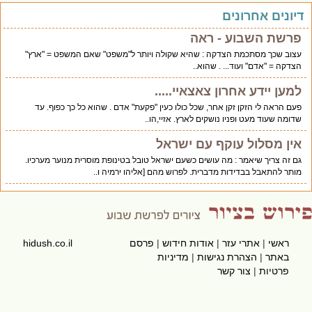
יונים אחרונים
פרשת השבוע - ראה
עצוב שכך מסתכמת הצדקה : שהיא שקולה ויותר ל"משפט" שאם המשפט = "ארץ"
הצדקה = "אדם" ועוד... . שהוא..
למען יידע אחרון צאצאיי.....
פעם הראה לי הזקן זקן אחר, שכל כולו כעין "פקעת" אדם . שהוא כל כך כפוף. עד
שדומה שעוד מעט ופניו נושקים לארץ. אזיי,הו..
אין מסלול עוקף עם ישראל
גם זה צריך שיאמר : מה עושים כשעם ישראל טובל בטינופת מוסרית מנוער מערכיו.
מותר להתאבל בבדידות מדברית. לפרוש מהם [אליהו ירמיה ו..
ראשי
|
אתרי עזר
|
אודות חידוש
|
פרסם
hidush.co.il
באתר
|
הצהרת נגישות
|
מדיניות
פרטיות
|
צור קשר