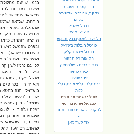
משחק קליקרים לאירוע שלך
בגמ' יש שם מחלוקת,
הדר קופות רושמות
שיעבוד מלכויות ולמד
צדיקים, מקובלים, אדמו"רים
מישראל עומק גדול יו
בעולם
רותחת, שנראה שרמזו 
כרמל אשראי
שהתגלתה ביציאת מצרים
אשראי מהיר
וקדושה בעולם, תיקון ג
הלוואות לעסקים רק תבקש
ה' שזהו רותחת, כרמז ל
פורטל הובלות בישראל
ובפרט שהמשל לאש נאמר
פ
ורטל צימר בקליק
להילחם בישראל). בא 
הלוואות רק תבקש
שהיה גילוי שם ה' ביצ
מיני קורסים - פולסטאק
לכן גם נרמז לשון קר
וגילוי ה'. ואיך זה נ
יצירת טריויה
שהכל מקרה, שזהו גם
יויו משחקים
ולא יד ה', ובכך פגם 
קליפיקלפ - קליפ מדליק בקלי
בישראל. והנה בחטא ה
קלות
אחריו : "ויעשהו עגל 
לעילוי נשמת מרים בת
מסכה" - כיון שהשליכ
עמנואל ועזרא בן יוסף
"אלה אלהיך" - ולא נ
להקדשה או פרסום באתר
שעשאוהו ואחר כך הטע
-
מצרים, כך שמשמע שהם
צור קשר כאן
שהערב רב העיזו להקה