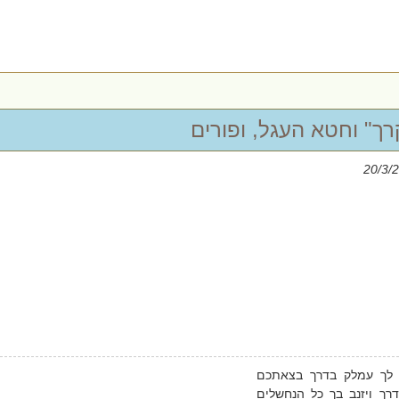
ך" וחטא העגל, ופורים
לך עמלק בדרך בצאתכם
רך ויזנב בך כל הנחשלים