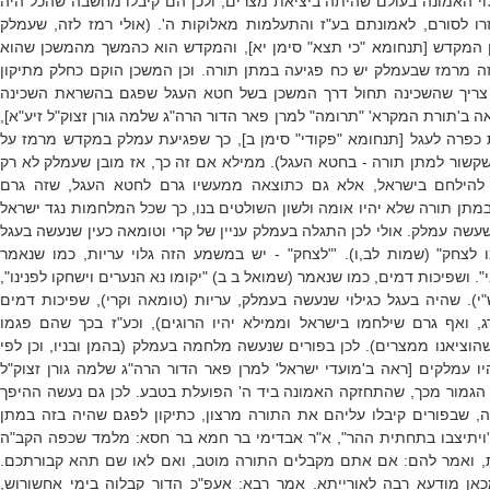
וי האמונה בעולם שהיתה ביציאת מצרים, ולכן הם קיבלו מחשבה שהכל היה
רו לסורם, לאמונתם בע"ז והתעלמות מאלוקות ה'. (אולי רמז לזה, שעמלק
 המקדש [תנחומא "כי תצא" סימן יא], והמקדש הוא כהמשך מהמשכן שהוא
זה מרמז שבעמלק יש כח פגיעה במתן תורה. וכן המשכן הוקם כחלק מתיקון
צריך שהשכינה תחול דרך המשכן בשל חטא העגל שפגם בהשראת השכינה
 ב'תורת המקרא' "תרומה" למרן פאר הדור הרה"ג שלמה גורן זצוק"ל זיע"א],
 כפרה לעגל [תנחומא "פקודי" סימן ב], כך שפגיעת עמלק במקדש מרמז על
שקשור למתן תורה - בחטא העגל). ממילא אם זה כך, אז מובן שעמלק לא רק
להילחם בישראל, אלא גם כתוצאה ממעשיו גרם לחטא העגל, שזה גרם
תן תורה שלא יהיו אומה ולשון השולטים בנו, כך שכל המלחמות נגד ישראל
עשה עמלק. אולי לכן התגלה בעמלק עניין של קרי וטומאה כעין שנעשה בעגל
ו לצחק" (שמות לב,ו). '"לצחק" - יש במשמע הזה גלוי עריות, כמו שנאמר
. ושפיכות דמים, כמו שנאמר (שמואל ב ב) "יקומו נא הנערים וישחקו לפנינו",
"י). שהיה בעגל כגילוי שנעשה בעמלק, עריות (טומאה וקרי), שפיכות דמים
ג, ואף גרם שילחמו בישראל וממילא יהיו הרוגים), וכע"ז בכך שהם פגמו
הוציאנו ממצרים). לכן בפורים שנעשה מלחמה בעמלק (בהמן ובניו, וכן לפי
ו עמלקים [ראה ב'מועדי ישראל' למרן פאר הדור הרה"ג שלמה גורן זצוק"ל
 הגמור מכך, שהתחזקה האמונה ביד ה' הפועלת בטבע. לכן גם נעשה ההיפך
ה, שבפורים קיבלו עליהם את התורה מרצון, כתיקון לפגם שהיה בזה במתן
) "ויתיצבו בתחתית ההר", א"ר אבדימי בר חמא בר חסא: מלמד שכפה הקב"ה
ת, ואמר להם: אם אתם מקבלים התורה מוטב, ואם לאו שם תהא קבורתכם.
אן מודעא רבה לאורייתא. אמר רבא: אעפ"כ הדור קבלוה בימי אחשורוש,