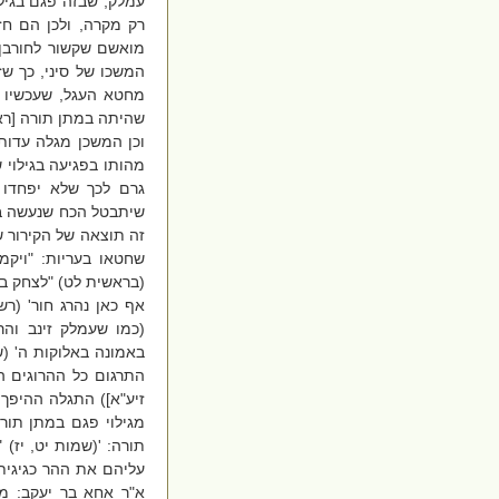
עמלק, שבזה פגם בגיל
רק מקרה, ולכן הם חז
מואשם שקשור לחורבן
המשכו של סיני, כך ש
מחטא העגל, שעכשיו 
שהיתה במתן תורה [ראה
וכן המשכן מגלה עדות
מהותו בפגיעה בגילוי 
גרם לכך שלא יפחדו 
שיתבטל הכח שנעשה במ
זה תוצאה של הקירור ש
שחטאו בעריות: "ויקמ
(בראשית לט) "לצחק בי"
אף כאן נהרג חור' (רש
(כמו שעמלק זינב והר
באמונה באלוקות ה' (ש
התרגום כל ההרוגים הי
זיע"א]) התגלה ההיפך
מגילוי פגם במתן תור
תורה: '(שמות יט, יז
עליהם את ההר כגיגי
א"ר אחא בר יעקב: מכ