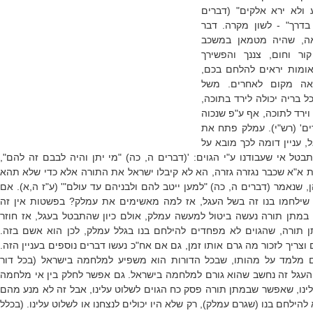
 ולא ירא אלקים" (דברים
 בדרך" - לשון מקרה. דבר
אה, שהיה מטמאן במשכב
קור וחום, צננך והפשירך
אומות יראים להלחם בכם,
אה מקום לאחרים. משל
 בריה יכולה לירד בתוכה,
וירד לתוכה, אף ע"פ שנכוה
ם' (רש"י). עמלק פתח את
 עניין דומה לכך מובא על
טל אי שעבודנו ע"י הגוים: '(דברים ה, כה) "מי יתן והיה לבבם זה להם",
א"א שכבר נגזרה גזרה, הא לא קיבלו ישראל את התורה אלא כדי שלא תהא
, שנאמר (דברים ה, כה) "למען ייטב להם ולבניהם עד עולם"' (ע"ז ה,א). אם
 שילחמו בנו זה בשל העגל, אז למה מאשימים את עמלק? בפשטות אין זה
מתן תורה נעשה ביטול למעשה עמלק, אולם כיון שהתבטל בעגל, אז חוזר
 תורה, שהגוים לא מפחדים להילחם בנו בגלל עמלק, לכן הוא אשם בזה.
צריך לזכור מה גרם אותו זמן, גם אם אח"כ נעשו דברים נוספים בעניין הזה.
מלמד על מהותו, שבכל הדורות הוא משפיע למלחמה בישראל (בכל דור
 העגל זה נחשב שהוא גורם למלחמה בישראל. גם אפשר לחלק בין אי מלחמה
ינו, שאפשר שבמתן תורה פסק כח הגוים לשלוט עלינו, אבל זה לא מנע מהם
להילחם בנו (שגרם עמלק), רק שלא היו יכולים לנצחנו או לשלוט עלינו. (בכלל