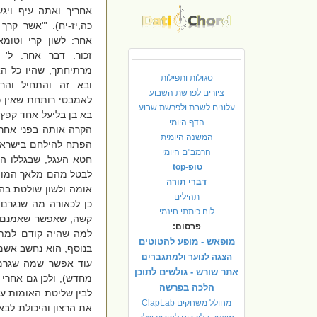
אחריך ואתה עיף ויגע
כה,יז-יח). '"אשר קרך
אחר: לשון קרי וטומ
זכור. דבר אחר: ל' 
מרתיחתך; שהיו כל ה
סגולות ותפילות
ובא זה והתחיל והר
ציורים לפרשת השבוע
לאמבטי רותחת שאין כל
עלונים לשבת ולפרשת שבוע
בא בן בליעל אחד קפץ 
הדף היומי
הקרה אותה בפני אחרי
המשנה היומית
הפתח להילחם בישראל,
הרמב"ם היומי
חטא העגל, שבגללו התב
טופ-top
לבטל מהם מלאך המות 
דברי תורה
אומה ולשון שולטת בהן
תהילים
כן לכאורה מה שנגרם
לוח כיתתי חינמי
קשה, שאפשר שאמנם ב
פרסום:
למה שהיה קודם למתן
מופאש - מופע להטוטים
בנוסף, הוא נחשב אשם ו
הצגה לנוער ולמתגברים
עוד אפשר שמה שגרם 
אתר שורש - גולשים לתוכן
מחדש), ולכן גם אחרי
הלכה בפרשה
לבין שליטת האומות על
מחולל משחקים ClapLab
את הרצון והיכולת לבא 