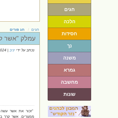
חגים
הלכה
חגים
חג פורים
חסידות
עמלק "אשר קר
נך
נכתב על ידי
יניב
| 20/3/2024
משנה
גמרא
מחשבה
שונות
"זכור את אשר עשה 
ממצרים. אשר קרך בד