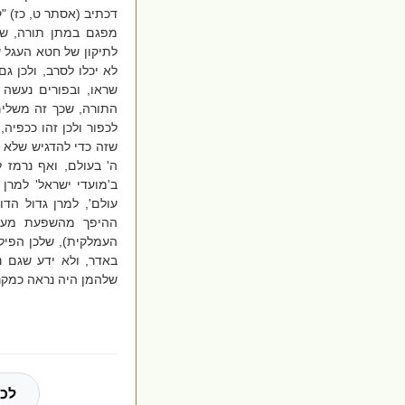
דכתיב (אסתר ט, כז) "ק
מפגם במתן תורה, שר
לתיקון של חטא העגל ש
לא יכלו לסרב, ולכן 
שראו, ובפורים נעשה 
התורה, שכך זה משלים
לכפור ולכן זהו ככפיה,
שזה כדי להדגיש שלא ה
ה' בעולם, ואף נרמז 
ב'מועדי ישראל' למרן 
עולם', למרן גדול הדו
ההיפך מהשפעת מעש
העמלקית), שלכן הפיל
באדר, ולא ידע שגם נ
שלהמן היה נראה כמקר
לכל