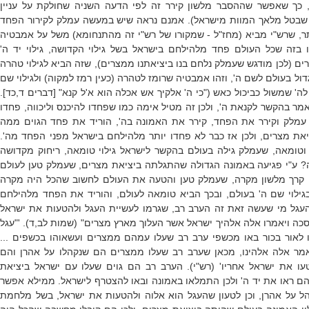
 כך שאפשר שההסבר מלשון קירר זה לפי הדעה השניה שחולקת על עניין
 שבטל מלאך המוות מישראל). אמנם נראה שיש במעשה עמלק לקירור הפחד
תר, שרש"י מביא (מחז"ל - שמקורו של רש"י זה מהתנחומא) משל על אמבטיה
בזה שכל העולם פחד מלהילחם בישראל בשל גילוי הקדושה, גילוי יד ה'
 (לכן מודגש שעמלק נלחם בנו ביציאתנו ממצרים), שזה הביא לגילוי טהרה
דול בעולם לשם ה', וזהו אמבטיה שרומז לטהרה (כעין רמז למקוה) ולגילוי שם
ה' שמשול כביכול כאש ("כי ה' אלקיך אש אכלה הוא א'ל קנא" [דברים ד,כד].
 בהקשר לקנאת ה', ולכן זה מטיל אימה כמו שפחדו להיכנס וליכווה, פחדו
עמלק וקירר את הפחד, קירר את האמונה בה', הוריד את פחד הגוים ממה
יאת מצרים, ולכן אז כבר לא פחדו יותר מלהילחם בישראל מפני הפחד מה'.
י וטומאה, שעמלק גילה בעולם בהקשר לישראל גילוי טומאה, ריחוק מקדושה
עשה? ע"י פגיעה באמונה הגדולה שהתגלתה ביציאת מצרים, שעמלק טען לעולם
 קרך מלשון מקרה, שעמלק טען והטעה את העולם לחשוב שהכל היה מקרה
בגילוי שם ה' בעולם, ובכך הביא טומאה לעולם, והוריד את הפחד מלהילחם
עגל מי שעשה זאת זה הערב רב, שגרמו לעשיית העגל ולהטעות את ישראל
מסכה ויאמרו אלה אלהיך ישראל אשר העלוך מארץ מצרים" (שמות לב,ד). '"עגל
ו לאור בכור באו מכשפי ערב רב שעלו עמהם ממצרים ועשאוהו בכשפים ...
אמר אלה אלהינו, מכאן שערב רב שעלו ממצרים הם שנקהלו על אהרן והם
ו את ישראל אחריו' (רש"י). הערב רב הם גוים שעלו עם ישראל ביציאת
 ראו את יד ה' ולכן התמלאו באמונה ובאו להצטרף לישראל. ממילא אפשר
ל על אהרן, וכן לטעון שהעגל הוא אלוה ולהטעות את ישראל, בשל מלחמת