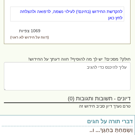
להקדשת החידוש (בחינם!) לעילוי נשמה, לרפואה ולהצלחה
לחץ כאן
1069 צפיות
(דווח על חידוש לא ראוי)
ולק? מסכים? יש לך מה להוסיף? חווה דעתך על החידוש!
יונים - תשובות ותגובות (0)
רם נערך דיון סביב חידוש זה
רי תורה על חגים
שָׂמַחְתָּ בְּחַגֶּךָ... ו..