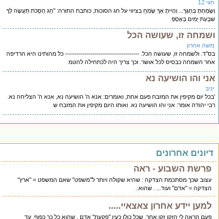
 12
ָׂמַחְתָּ בְּחַגֶּךָ... וְהָיִיתָ אַךְ שָׂמֵחַ בציווי על חג הסוכות, כותבת התורה: "חַג הַסֻּכֹּת תַּעֲשֶׂה לְךָ
בְעַת יָמִים בְּאָסְפְּ
שמחה זו, שעושה הכל
ה אהרון
"ד. ולשמחה זו, שעושה הכל. -------------------------------------- כל מהותינו היא הרדיפה
ר השמחה כבסיס לכל אושר. וכך צריך היה לכתחילה להטמ
י והו הושיעה נא
יב
כל יום מקיפין את המזבח פעם אחת, ואומרים: אנא ה' הושיעה נא, אנא ה' הצליחה נא.
י יהודה אומר: אני והו הושיעה נא. ואותו היום מקיפין את המזבח ש
יונים אחרונים
רשת השבוע - ראה
צוב שכך מסתכמת הצדקה : שהיא שקולה ויותר ל"משפט" שאם המשפט = "ארץ"
צדקה = "אדם" ועוד... . שהוא..
מען יידע אחרון צאצאיי.....
עם הראה לי הזקן זקן אחר, שכל כולו כעין "פקעת" אדם . שהוא כל כך כפוף. עד