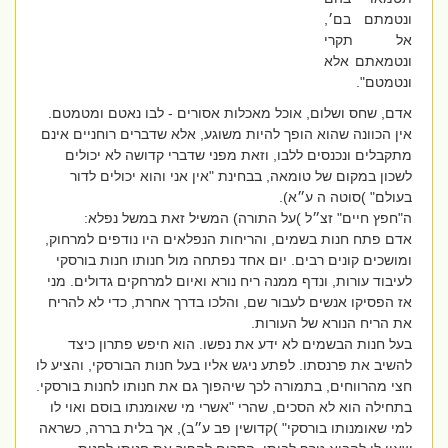
ונטמתם בם׳,
אל תקרי
ונטמאתם אלא
ונטמטם".
אדם, שחס ושלום, אוכל מאכלות אסורים - לבו נאטם ומטמטם.
אין הכוונה שהוא הופך להיות משוגע, אלא שדברים רוחניים אינם
מתקבלים ונכנסים ללבו, וזאת מפני שדברי קדושה לא יכולים
לשכון במקום של טומאה, בבחינת "אין אני והוא יכולים לדור
בעולם" )סוטה ה ע״א).
ה"חפץ חיים" זצ״ל )על התורה) המשיל זאת במשל נפלא:
אדם פתח חנות בשמים, והריחות הנפלאים היו נודפים למרחוק,
ומושכים קונים רבים. יום אחד נפתחה מול חנותו חנות בורסקי
לעיבוד עורות, ונדף ממנה ריח נורא ואיום למרחקים גדולים. מני
אז הפסיקו אנשים לעבור שם, והלכו בדרך אחרת, כדי לא להריח
את הריח הנורא של העורות.
בעל חנות הבשמים לא ידע את נפשו. הוא חיפש פתרון כיצד
להשיב את פרנסתו. לפתע ניגש אליו בעל חנות הבורסקי, והציע לו
חצי מהרווחים, בתמורה לכך שיהפוך גם את חנותו לחנות בורסקי.
בתחילה הוא לא הסכים, שהרי "אשרי מי שאומנתו בוסם ואוי לו
למי שאומנותו בורסקי" )קדושין פב ע״ב), אך בלית בררה, כשראה