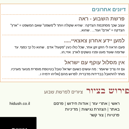
דיונים אחרונים
פרשת השבוע - ראה
עצוב שכך מסתכמת הצדקה : שהיא שקולה ויותר ל"משפט" שאם המשפט = "ארץ"
הצדקה = "אדם" ועוד... . שהוא..
למען יידע אחרון צאצאיי.....
פעם הראה לי הזקן זקן אחר, שכל כולו כעין "פקעת" אדם . שהוא כל כך כפוף. עד
שדומה שעוד מעט ופניו נושקים לארץ. אזיי,הו..
אין מסלול עוקף עם ישראל
גם זה צריך שיאמר : מה עושים כשעם ישראל טובל בטינופת מוסרית מנוער מערכיו.
מותר להתאבל בבדידות מדברית. לפרוש מהם [אליהו ירמיה ו..
ראשי
|
אתרי עזר
|
אודות חידוש
|
פרסם
hidush.co.il
באתר
|
הצהרת נגישות
|
מדיניות
פרטיות
|
צור קשר