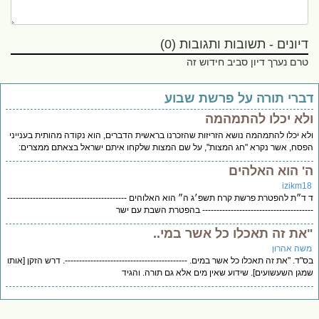
דיונים - תשובות ותגובות (0)
טרם נערך דיון סביב חידוש זה
דברי תורה על פרשת שבוע
ולא יכלו להתמהמה
ולא יכלו להתמהמה נושא הזריזות שהזכרנו בראשית הדברים, הוא נקודה מהותית בענייני
הפסח, אשר נקרא "חג המצות", על שם המצות שלקחו איתם ישראל בצאתם ממצרים:
ה' הוא האלהים
izikm18
ד ד״ת להפטרת פרשת קרח תשפ׳ג ה״ הוא האלוהים ------------------------------------------
--------------------------------------- בהפטרת השבת עם ישר
"את זה תאכלו כל אשר במי..
משה אהרון
בס"ד. "את זה תאכלו כל אשר במים. -------------------------------------------. דרש הזקן [אותו
שמגן השעשועים]. שידוע שאין מים אלא גם תורה. והגיד