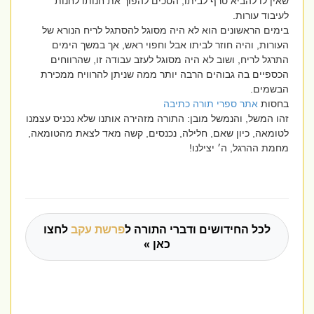
שאין לו להביא טרף לביתו, הסכים להפוך את חנותו לחנות
לעיבוד עורות.
בימים הראשונים הוא לא היה מסוגל להסתגל לריח הנורא של
העורות, והיה חוזר לביתו אבל וחפוי ראש, אך במשך הימים
התרגל לריח, ושוב לא היה מסוגל לעזב עבודה זו, שהרווחים
הכספיים בה גבוהים הרבה יותר ממה שניתן להרוויח ממכירת
הבשמים.
בחסות
אתר ספרי תורה כתיבה
זהו המשל, והנמשל מובן: התורה מזהירה אותנו שלא נכניס עצמנו
לטומאה, כיון שאם, חלילה, נכנסים, קשה מאד לצאת מהטומאה,
מחמת ההרגל, ה׳ יצילנו!
לכל החידושים ודברי התורה ל
פרשת עקב
לחצו
כאן »