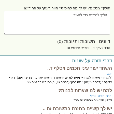
חולק? מסכים? יש לך מה להוסיף? חווה דעתך על החידוש!
דיונים - תשובות ותגובות (0)
טרם נערך דיון סביב חידוש זה
ברי תורה על שונות
שחד יעור עיני חכמים ויסלף ד..
יב
א תטה משפט לא תכיר פנים ולא תקח שחד כי השחד יעור עיני חכמים ויסלף דברי
יקם " (דברים טז,יט). ' תנו רבנן: (דברים טז, יט) "כי השוחד יעור עיני
מה יש לנו שערות לבנות?
רב יהודה יצחקי
גוון סרטונים נוספים של הרב
ש לך קשיים בחזרה בתשובה זה ..