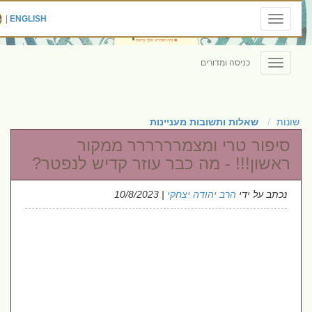
|
ENGLISH
Toggle
navigation
כניסה ומדורים
Toggle
navigation
שונות
שאלות ותשובות מעניינות
סיפור טרי ומצמרררררר ממקור
ראשון!!! - מה כבר עוזר קדיש לנפטר?
נכתב על ידי
הרב יהודה יצחקי
| 10/8/2023