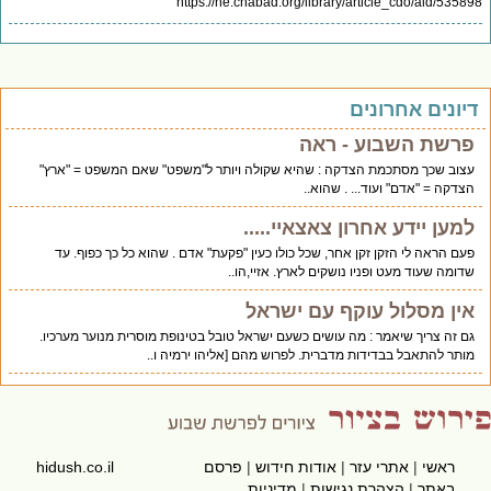
https://he.chabad.org/library/article_cdo/aid/5358
יונים אחרונים
פרשת השבוע - ראה
עצוב שכך מסתכמת הצדקה : שהיא שקולה ויותר ל"משפט" שאם המשפט = "ארץ"
הצדקה = "אדם" ועוד... . שהוא..
למען יידע אחרון צאצאיי.....
פעם הראה לי הזקן זקן אחר, שכל כולו כעין "פקעת" אדם . שהוא כל כך כפוף. עד
שדומה שעוד מעט ופניו נושקים לארץ. אזיי,הו..
אין מסלול עוקף עם ישראל
גם זה צריך שיאמר : מה עושים כשעם ישראל טובל בטינופת מוסרית מנוער מערכיו.
מותר להתאבל בבדידות מדברית. לפרוש מהם [אליהו ירמיה ו..
ראשי
|
אתרי עזר
|
אודות חידוש
|
פרסם
hidush.co.il
באתר
|
הצהרת נגישות
|
מדיניות