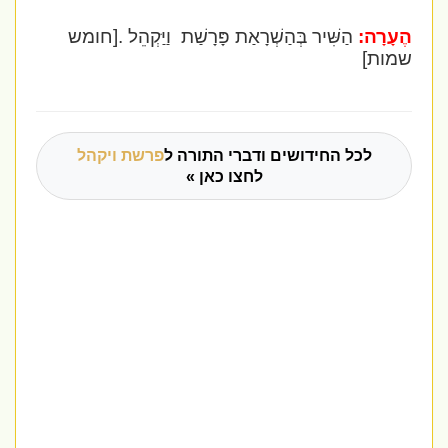
הֶעָרָה:
הַשִּׁיר בְּהַשְׁרָאַת פָּרָשַׁת
וַיַּקְהֵל .[
חומש
שמות]
לכל החידושים ודברי התורה ל
פרשת ויקהל
לחצו כאן »