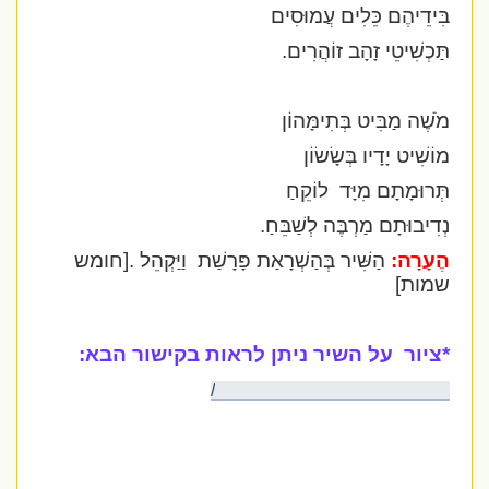
בִּידֵיהֶם כֵּלִים עֲמוּסִים
תַּכְשִׁיטֵי זָהָב זוֹהֲרִים.
מֹשֶׁה מַבִּיט בְּתִימָּהוֹן
מוֹשִׁיט יָדָיו בְּשָׂשׂוֹן
תְּרוּמָתָם מִיָּד
לוֹקֵחַ
נְדִיבוּתָם מַרְבֶּה לְשַׁבֵּחַ.
הֶעָרָה:
הַשִּׁיר בְּהַשְׁרָאַת פָּרָשַׁת וַיַּקְהֵל .[
חומש
שמות]
*ציור על השיר ניתן לראות בקישור הבא:
http://ahuvaklein.blogspot.com/