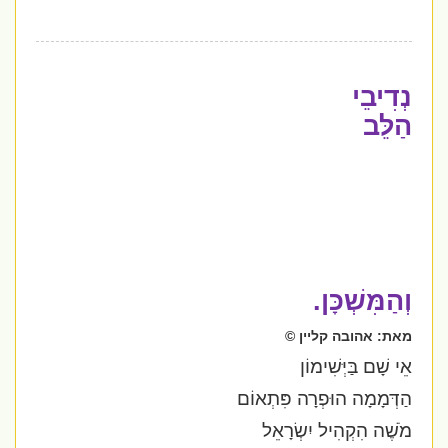
נְדִיבֵי
הַלֵּב
וְהַמִּשְׁכָּן.
מאת: אהובה קליין ©
אֵי שָׁם בַּיְּשִׁימוֹן
הַדְּמָמָה הוּפְרָה פִּתְאוֹם
מֹשֶׁה הִקְהִיל יִשְׂרָאֵל