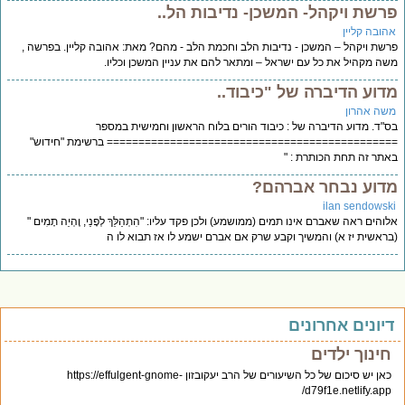
רשת ויקהל- המשכן- נדיבות הל..
הובה קליין
שת ויקהל – המשכן - נדיבות הלב וחכמת הלב - מהם? מאת: אהובה קליין. בפרשה ,
ה מקהיל את כל עם ישראל – ומתאר להם את עניין המשכן וכליו.
דוע הדיברה של "כיבוד..
שה אהרון
"ד. מדוע הדיברה של : כיבוד הורים בלוח הראשון וחמישית במספר
============================================ ברשימת "חידוש"
תר זה תחת הכותרת : "
דוע נבחר אברהם?
ilan sendowsk
והים ראה שאברם אינו תמים (ממושמע) ולכן פקד עליו: "הִתְהַלֵּךְ לְפָנַי, וֶהְיֵה תָמִים "
ראשית יז א) והמשיך וקבע שרק אם אברם ישמע לו אז תבוא לו ה
יונים אחרונים
חינוך ילדים
כאן יש סיכום של כל השיעורים של הרב יעקובזון https://effulgent-gnome-
d79f1e.netlify.app/