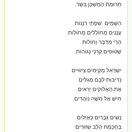
תְּרוּמַת הַמִּשְׁכָּן בִּשֵּׂר.
הַשָּׁמַיִם
שִׂפְתֵי רְנָנוֹת
עֲנָנִים מְחוֹלְלִים מְחוֹלוֹת
הָרֵי מִדְבָּר וְחוֹלוֹת
שְׁטוּפִים קַרְנֵי נְגוֹהוֹת.
יִשְׂרָאֵל מְקַיְּמִים צִיוּוּיִים
נְדִיבוּת לִבָּם מְגַלִּים
אֶת הָאֱלוֹקִים יְרֵאִים
חִישׁ אֶל מֹשֶׁה נוֹהֲרִים.
נָשִׁים גְּבָרִים כְּאַיָּלִים
בְּחָכְמַת הַלֵּב שְׁזוּרִים