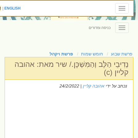
|
ENGLISH
Toggle
navigation
כניסה ומדורים
Toggle
navigation
פרשת שבוע
חומש שמות
פרשת ויקהל
נְדִיבֵי הַלֵּב וְהַמִּשְׁכָּן./ שיר מאת: אהובה
קליין (c)
נכתב על ידי
אהובה קליין
| 24/2/2022