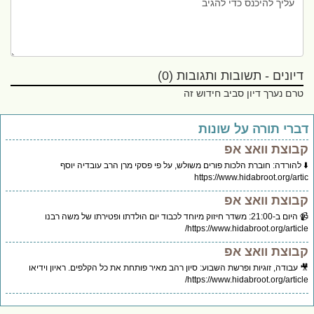
דיונים - תשובות ותגובות (0)
טרם נערך דיון סביב חידוש זה
ברי תורה על שונות
בוצת וואצ אפ
 להורדה: חוברת הלכות פורים משולש, על פי פסקי מרן הרב עובדיה יוסף
https://www.hidabroot.org/art
בוצת וואצ אפ
📹 היום ב-21:00: משדר חיזוק מיוחד לכבוד יום הולדתו ופטירתו של משה רבנו
https://www.hidabroot.org/articl
בוצת וואצ אפ
 עבודה, זוגיות ופרשת השבוע: סיון רהב מאיר פותחת את כל הקלפים. ראיון וידיאו
https://www.hidabroot.org/articl