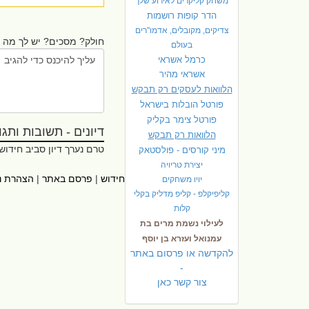
משחק קליקרים לאירוע שלך
הדר קופות רושמות
צדיקים, מקובלים, אדמו"רים
חולק? מסכים? יש לך מה ל
בעולם
כרמל אשראי
אשראי מהיר
הלוואות לעסקים רק תבקש
פורטל הובלות בישראל
פ
ורטל צימר בקליק
דיונים - תשובות ותגובו
הלוואות רק תבקש
טרם נערך דיון סביב חידוש
מיני קורסים - פולסטאק
יצירת טריויה
ראשי
|
אתרי עזר
|
אודות חידוש
|
פרסם באתר
|
הצהרת נ
יויו משחקים
קליפיקלפ - קליפ מדליק בקלי
קלות
לעילוי נשמת מרים בת
עמנואל ועזרא בן יוסף
להקדשה או פרסום באתר
-
צור קשר כאן