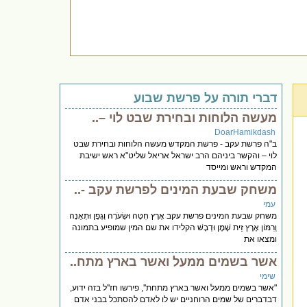
דברי תורה על פרשת שבוע
מעשה הלוחות ובחירת שבט לוי –..
DoarHamikdash
ב"ה פרשת עקב - פרשת המקדש מעשה הלוחות ובחירת שבט
לוי – והקשר ביניהם הרב ישראל אריאל שליט"א ראש ישיבת
המקדש וראש ומייסד
משחק שבעת המינים לפרשת עקב -..
עמי
משחק שבעת המינים פרשת עקב אֶרֶץ חִטָּה וּשְׂעֹרָה וְגֶפֶן וּתְאֵנָה
וְרִמּוֹן אֶרֶץ זֵית שֶׁמֶן וּדְבָשׁ הקלידו את שם המין שמופיע בתמונה
ומצאו את
אשר בשמים ממעל ואשר בארץ מתח..
שימי
"אשר בשמים ממעל ואשר בארץ מתחת'', פירשו חז''ל בזה ידוע,
דבדברים של שמים הרוחניים יש לו לאדם להסתכל בבני אדם