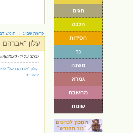
חגים
הלכה
פרשת שבוע
חומש דבר
חסידות
עלון "אברהם 
נך
נכתב על ידי
 5/8/2020
משנה
עלון "אברהם יגל" לפר
להורדה
גמרא
מחשבה
שונות