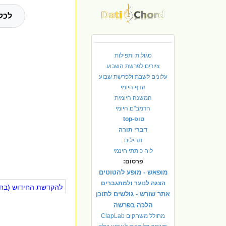
לכל
סגולות ותפילות
ציורים לפרשת השבוע
עלונים לשבת ולפרשת שבוע
הדף היומי
המשנה היומית
הרמב"ם היומי
טופ-top
דברי תורה
תהילים
לוח כיתתי חינמי
פרסום:
מופאש - מופע להטוטים
הצגה לנוער ולמתגברים
להקדשת החידוש (בחינ
אתר שורש - גולשים לתוכן
הלכה בפרשה
מחולל משחקים ClapLab