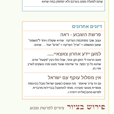
שהם למעלה ממנו בערכם ולא יסתפק במה שהוא
דיונים אחרונים
פרשת השבוע - ראה
עצוב שכך מסתכמת הצדקה : שהיא שקולה ויותר ל"משפט"
שאם המשפט = "ארץ" הצדקה = "אדם" ועוד... . שהוא..
למען יידע אחרון צאצאיי.....
פעם הראה לי הזקן זקן אחר, שכל כולו כעין "פקעת" אדם .
שהוא כל כך כפוף. עד שדומה שעוד מעט ופניו נושקים לארץ.
אזיי,הו..
אין מסלול עוקף עם ישראל
גם זה צריך שיאמר : מה עושים כשעם ישראל טובל בטינופת
מוסרית מנוער מערכיו. מותר להתאבל בבדידות מדברית.
לפרוש מהם [אליהו ירמיה ו..