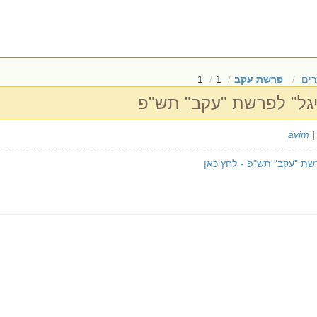
ים
פרשת עקב
1
1
יגל" לפרשת "עקב" תש"פ
avim
|
שת "עקב" תש"פ - לחץ כאן