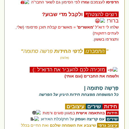
הדפיסו
לעצמכם
וגִזרו
לפי הסימון גם לשאר החבר'ה
רוצים להצטרף
ולקבל מדי שבוע?
ברור!
שלחו לי דוא"ל
'מאשרים'
= מאשרים קבלת תוכן פרסומי (שלי,
לעתים רחוקות)
ותצורפו בששון.
"
התמכרנו
לדפי החידות
פרשה סתומה
"
(אלונה)
מזכירה לכם להעביר את הדוא"ל :)
ולשמח את החברים (וגם אותי)
פָּרָשָה סְתוּמָה |
כל המשפחה מפצחת חידות היגיון על הפרשה
חידות
שירים
עיצובים
חידות
בהתאמה אישית
במגוון סוגים ורמות
שירים
עם קריצה ועומק
על חתן/כלת האירוע
עיצוב גרפי
שיִצבּע את השמחה שלכם
ואת החיים בכלל