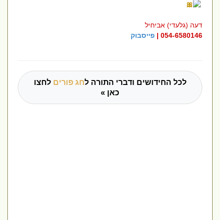
דעה (גלעדי) אביחיל
054-6580146 |
פייסבוק
לכל החידושים ודברי התורה ל
חג פורים
לחצו
כאן »