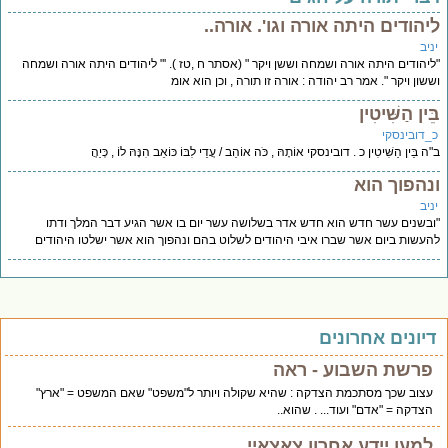
יהודים היתה אורה וגו'. אורה..
יב
יהודים היתה אורה ושמחה וששן ויקר " (אסתר ח ,טז ). '" ליהודים היתה אורה ושמחה
שון ויקר ". אמר רב יהודה : אורה זו תורה , וכן הוא אומ
ֵין הַשִּׁיטִין
_דובינסקי
 בֵּין הַשִּׁיטִין כ . דובינסקי אוֹתָהּ , כֹּה אוֹהֵב / עֲדֵי לִבּוֹ כּוֹאֵב הִנָּהּ לוֹ , כְּיַהֲ
נהפוך הוא
יב
בשנים עשר חדש הוא חדש אדר בשלושה עשר יום בו אשר הגיע דבר המלך ודתו
עשות ביום אשר שברו איבי היהודים לשלוט בהם ונהפוך הוא אשר ישלטו היהודים
יונים אחרונים
פרשת השבוע - ראה
עצוב שכך מסתכמת הצדקה : שהיא שקולה ויותר ל"משפט" שאם המשפט = "ארץ"
הצדקה = "אדם" ועוד... . שהוא..
למען יידע אחרון צאצאיי.....