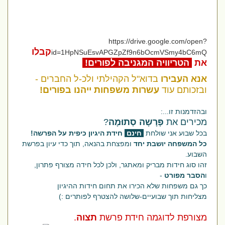
https://drive.google.com/open?
קבלו
id=1HpNSuEsvAPGZpZf9n6bOcmVSmy4bC6mQ
את
הטריוויה המגניבה לפורים!
אנא העבירו
בדוא"ל הקהילתי ולכ-ל החברים -
ובזכותם עוד
עשרות משפחות ייהנו בפורים!
ובהזדמנות זו...:
מכירים את
פָּרָשָה סְתוּמָה
?
בכל שבוע אני שולחת
חינם
חידת היגיון כיפית על הפרשה!
כל המשפחה יושבת יחד
ומפצחת בהנאה, תוך כדי עיון בפרשת
השבוע.
זהו סוג חידות מבריק ומאתגר, ולכן לכל חידה מצורף פתרון,
ו
הסבר מפורט
-
כך גם משפחות שלא הכירו את תחום חידות ההיגיון
מצליחות תוך שבועיים-שלושה להצטרף לפותרים :)
מצורפת לדוגמה חידת פרשת
תצוה
.