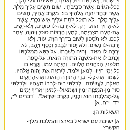
וִירִשְׁתָּהּ, וְיָשַׁבְתָּה בָּהּ; וְאָמַרְתָּ, אָשִׂימָה עָלַי מֶלֶךְ,
כְּכָל-הַגּוֹיִם, אֲשֶׁר סְבִיבֹתָי.
שׂוֹם תָּשִׂים עָלֶיךָ מֶלֶךְ,
אֲשֶׁר יִבְחַר יְהוָה אֱלֹהֶיךָ בּוֹ:
מִקֶּרֶב אַחֶיךָ, תָּשִׂים
עָלֶיךָ מֶלֶךְ--לֹא תוּכַל לָתֵת עָלֶיךָ אִישׁ נָכְרִי, אֲשֶׁר
לֹא-אָחִיךָ הוּא.
רַק, לֹא-יַרְבֶּה-לּוֹ סוּסִים, וְלֹא-יָשִׁיב
אֶת-הָעָם מִצְרַיְמָה, לְמַעַן הַרְבּוֹת סוּס; וַיהוָה, אָמַר
לָכֶם, לֹא תֹסִפוּן לָשׁוּב בַּדֶּרֶךְ הַזֶּה, עוֹד. וְלֹא
יַרְבֶּה-לּוֹ נָשִׁים, וְלֹא יָסוּר לְבָבוֹ; וְכֶסֶף וְזָהָב, לֹא
יַרְבֶּה-לּוֹ מְאֹד.
וְהָיָה כְשִׁבְתּוֹ, עַל כִּסֵּא מַמְלַכְתּוֹ--
וְכָתַב לוֹ אֶת-מִשְׁנֵה הַתּוֹרָה הַזֹּאת, עַל-סֵפֶר,
מִלִּפְנֵי, הַכֹּהֲנִים הַלְוִיִּם.
וְהָיְתָה עִמּוֹ, וְקָרָא בוֹ
כָּל-יְמֵי חַיָּיו--לְמַעַן יִלְמַד, לְיִרְאָה אֶת-יְהוָה אֱלֹהָיו,
לִשְׁמֹר אֶת-כָּל-דִּבְרֵי הַתּוֹרָה הַזֹּאת וְאֶת-הַחֻקִּים
הָאֵלֶּה, לַעֲשֹׂתָם.
לְבִלְתִּי רוּם-לְבָבוֹ מֵאֶחָיו, וּלְבִלְתִּי
סוּר מִן-הַמִּצְוָה יָמִין וּשְׂמֹאול--לְמַעַן יַאֲרִיךְ יָמִים
עַל-מַמְלַכְתּוֹ הוּא וּבָנָיו, בְּקֶרֶב יִשְׂרָאֵל".
[דברים י"ז,
י"ד -י"ח, א]
השאלות הן:
א] ישיבת עם ישראל בארצו והמלכת מלך-
הקשר?