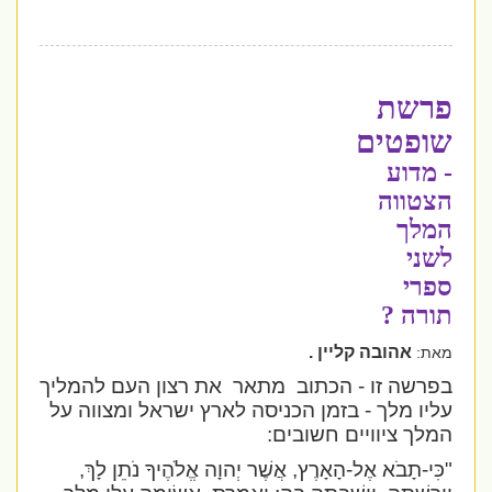
פרשת
שופטים
- מדוע
הצטווה
המלך
לשני
ספרי
תורה ?
אהובה קליין .
מאת:
בפרשה זו - הכתוב
מתאר
את רצון העם להמליך
עליו מלך - בזמן הכניסה לארץ ישראל ומצווה על
המלך ציוויים חשובים:
"כִּי-תָבֹא אֶל-הָאָרֶץ, אֲשֶׁר יְהוָה אֱלֹהֶיךָ נֹתֵן לָךְ,