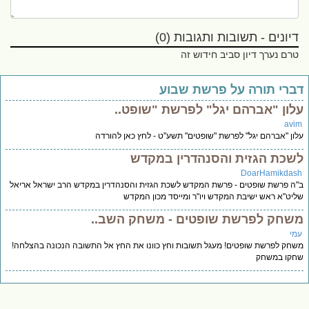
דיונים - תשובות ותגובות (0)
טרם נערך דיון סביב חידוש זה
ברי תורה על פרשת שבוע
לון "אברהם יגל" לפרשת "שופט..
avi
ון "אברהם יגל" לפרשת "שופטים" תשע"ט - לחץ כאן להורדה
שכת הגזית והסנהדרין במקדש
DoarHamikdas
ה פרשת שופטים - פרשת המקדש לשכת הגזית והסנהדרין במקדש הרב ישראל אריאל
יט"א ראש ישיבת המקדש ויו"ר ומייסד מכון המקדש
שחק לפרשת שופטים - משחק השב..
מי
חק לפרשת שופטים! מעגל תשובות וחץ כוונו את החץ אל התשובה הנכונה בהצלחה!
קו במשחק