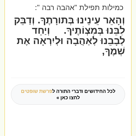
כמילות תפילת "אהבה רבה ":
וְהָאֵר עֵינֵינוּ בְּתורָתֶךָ. וְדַבֵּק
לִבֵּנוּ בְּמִצְוֹתֶיךָ.
וְיַחֵד
לְבָבֵנוּ לְאַהֲבָה וּלְיִרְאָה אֶת
שְׁמֶךָ,
לכל החידושים ודברי התורה ל
פרשת שופטים
לחצו כאן »