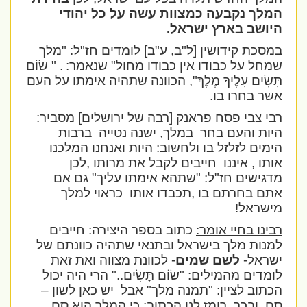
המלך נקבעה כמצוות עשה על כל יהודי
היושב בארץ ישראל.
במסכת קידושין [ל"ב, ע"ב] לומדים חז"ל: "מלך
שמחל על כבודו אין כבודו מחול" שנאמר:
. " שׂוֹם
תָּשִׂים עָלֶיךָ מֶלֶךְ",
הכוונה שתהיה אימתו על העם
אשר בחרו בו.
רבי צבי פסח פראנק [
רבה של ירושלים] מסביר:
היות והעם בחר
במלך, ישנה נטייה
ברבות
הימים לזלזל בו ולחשוב: היות ואנחנו המלכנו
אותו , איננו
חייבים לקבל את מרותו ,לכן
מדגישים חז"ל: "שתהא אימתו עליך" גם אם
אתם בחרתם בו ,תכבדו אותו
כראוי למלך
מישראל!
רבינו בחיי אומר:
כתוב בספר היצירה: חייבים
למנות מלך בישראל ובתנאי שתהיה כוונתם של
ישראל-
לשם שמים
- לכוונת מצווה ואת זאת
לומדים מהמילים: "
שׂוֹם תָּשִׂים
.." הרי היה יכול
הכתוב לציין: "תמנה מלך" אבל
יש כאן לשון –
סם, ובכך
רומז לנו הכתוב: כי המלך הוא סם