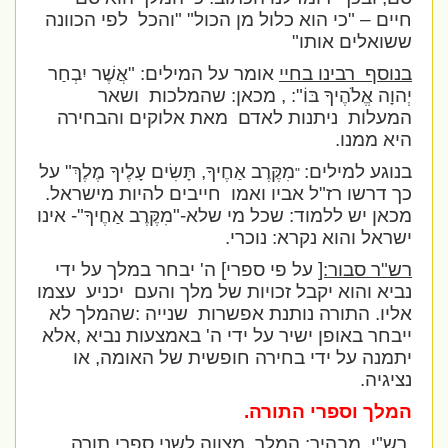
חיים – "כי הוא כלול מן הכול" "והכל
לפי הכוונה
ששואלים אותו"
בנוסף
רבינו בחיי
אומר על המילים:
"אֲשֶׁר יִבְחַר
יְהוָה אֱלֹהֶיךָ בּוֹ": , מכאן: שהמלכות
ושאר
המעלות
ניתנות לאדם
מאת אלוקים והבחירה
היא ממנו.
בנוגע למילים:
מִקֶּרֶב אַחֶיךָ, תָּשִׂים עָלֶיךָ מֶלֶךְ"
על
"
כך דרשו רז"ל אביו ואמו
חייבים להיות מישראל.
מכאן יש ללמוד: שכל מי שלא-
"מִקֶּרֶב אַחֶיךָ"- אינו
ישראל והוא נקרא: נוכרי.
רש"ר סבור:[
על פי ספרי] ה' יבחר במלך על ידי
נביא והוא יקבל זכויות של מלך והעם
יכניע
עצמו
אליו. התורה נותנת אפשרות
שנייה :שהמלך לא
ייבחר באופן ישיר על ידי ה' באמצעות נביא ,אלא
יתמנה על ידי בחירה חופשית של האומה, או
נציגיה.
המלך וספרי התורה.
רש"י
מבהיר
: המלך
מצווה לשני ספרי תורה.