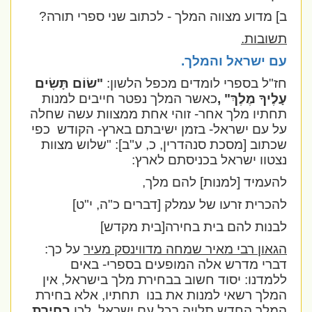
ב] מדוע מצווה המלך - לכתוב שני ספרי תורה?
תשובות.
עם ישראל והמלך.
חז"ל בספרי לומדים מכפל הלשון:
"שׂוֹם תָּשִׂים
עָלֶיךָ מֶלֶךְ" ,
כאשר המלך נפטר חייבים למנות
תחתיו מלך אחר- זוהי אחת ממצוות עשה שחלה
על עם ישראל- בזמן ישיבתם בארץ- הקודש
כפי
שכתוב [מסכת סנהדרין, כ, ע"ב]: "שלוש מצוות
נצטוו ישראל בכניסתם לארץ:
להעמיד [למנות] להם מלך,
להכרית זרעו של עמלק [דברים כ"ה, י"ט]
לבנות להם בית בחירה[בית מקדש]
הגאון רבי מאיר שמחה מדווינסק מעיר
על כך:
דברי מדרש אלה המופעים בספרי- באים
ללמדנו: יסוד חשוב בבחירת מלך בישראל, אין
המלך רשאי למנות את בנו
תחתיו, אלא בחירת
המלך החדש תלויה בכל עם ישראל, לכן
בחירת