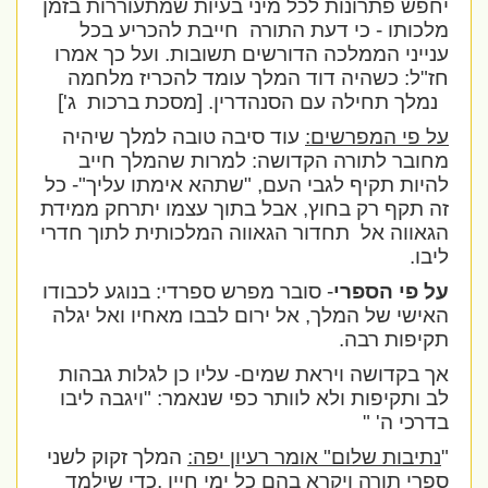
יחפש פתרונות לכל מיני בעיות שמתעוררות בזמן
מלכותו - כי דעת התורה
חייבת להכריע בכל
ענייני הממלכה הדורשים תשובות. ועל כך אמרו
חז"ל: כשהיה דוד המלך עומד להכריז מלחמה
נמלך תחילה עם הסנהדרין. [מסכת ברכות
ג']
על פי המפרשים:
עוד סיבה טובה למלך שיהיה
מחובר לתורה הקדושה: למרות שהמלך חייב
להיות תקיף לגבי העם, "שתהא אימתו עליך"- כל
זה תקף רק בחוץ, אבל בתוך עצמו יתרחק ממידת
הגאווה אל
תחדור הגאווה המלכותית לתוך חדרי
ליבו.
על פי הספרי
- סובר מפרש ספרדי: בנוגע לכבודו
האישי של המלך, אל ירום לבבו מאחיו ואל יגלה
תקיפות רבה.
אך בקדושה ויראת שמים- עליו כן לגלות גבהות
לב ותקיפות ולא לוותר כפי שנאמר: "ויגבה ליבו
בדרכי ה' "
"
נתיבות שלום" אומר רעיון יפה:
המלך זקוק לשני
ספרי תורה ויקרא בהם כל ימי חייו ,כדי שילמד