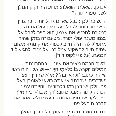
אם כן, נשאלת השאלה: מדוע היה זקוק המלך
לשני ספרי תורה?
התשובה לכך: ככל שאדם גדול יותר,
כך צריך
הוא יותר ויותר לקבל
עליו את עול התורה-
במטרה להכניע את עצמו, הוא חייב לקבל על
עצמו משנה עול- תורה. מטעם זה בזמן שהיה
מתפלל לה', היה חייב לכפוף את קומתו- משום
שהיה חייב להשקיע עמל רב- על מנת
להגיע לידי
הכנעה. [על פי ילקוט דוד]
משך חכמה
מאיר את עיננו
בהתבוננות
המילים
וְקָרָא בוֹ כָּל-יְמֵי חַיָּיו"—
ושואל:
היה ראוי
"
שיהיה כתוב: "
וקרא
בה"
? אלא שהדין הוא:
"שדברים
שבכתב אי אתה רשאי לאומרן בעל
פה" ולכן יש כאן רמז בכתובים "והייתה עמו"
הכוונה לתורה אבל כתוב: "
וְקָרָא בוֹ
"-
כי המלך
חייב לקרוא בספר התורה
בעצמו ולא יאמר את
הדברים בעל פה.
חת"ם סופר מסביר
: לאורך כל הדרך המלך