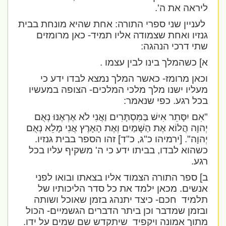
ליראה את ה'.
לעניין שני ספרי התורה: אחת שהיא מונחת בבית
גנזיו ואחת שצמודה אליו תמיד- כאן מרומזים
שתי דרכי הנהגה:
א] כשהמלך בינו לבין עצמו .
וכאן מרומז- כאשר המלך נמצא לבדו ידע כי
מעליו ישנו מלך מלכי המלכים- הצופה במעשיו
בכל רגע. כפי שנאמר:
"אִם יִסָּתֵר אִישׁ בַּמִּסְתָּרִים וַאֲנִי לֹא אֶרְאֶנּוּ נְאֻם
יְהוָה הֲלוֹא אֶת הַשָּׁמַיִם וְאֶת הָאָרֶץ אֲנִי מָלֵא נְאֻם
יְהוָה".
[ירמיהו כ"ג, כ"ד] זהו הספר בבית גנזיו.
כשהוא לבדו, בביתו ידע כי ה' משקיף עליו בכל
רגע.
ב] ספר התורה הצמוד אליו בצאתו ובואו לפני
אנשים. מכאן ילמד את כל סדר הליכותיו של
תלמיד
חכם- כיצד יתנהג בזמן שאוכל ושותה
ובזמן שמדבר וכן ביתר הדברים הגשמיים- הכול
מתוך אמונה ויקפיד
שיתקדש שם שמים על ידו.