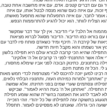
 גם עם דברים קטנים. אדם, עם איזו מחשבה אחת טובה,
ף זכות, עם איזה כעס שהוא מנסה לבטל אותו, עם איזה
 אומר לחבר, עם איזה התפעלות שהוא מתפעל מאשתו,
וא הצליח לוותר, הוא יכול להגיע להתרוממות הנפש.
 מהמוח אל הלב? ע"י הדיבור. אין לך עוד דבר שמקשר
עם בוראו כמו הדיבור. הדיבור מסוגל לברוא מציאות
אות של קירבת ה'. תיכף ומיד כשאדם פותח פיו לדבר עם
צוץ אור נשמתו והוא מקבל חיות חדשה.
והתפילה שהיא הכי קרובה לבורא עולם היא תפילה בלשון
רי אלה אשר התחננתי לפני ה' קרובים אל ה' אלוקינו"
לה בתחנונים, כתינוק הבוכה לפני אביו שימלא מחסורו,
 לי. הכל זה מתנת חינם.
 רבינו למען יזכה להיכנס לא"י מצטרפות לכדי חמש מאות
"ואתחנן" ולמרות כמיהתו העזה, ותחנוניו הבלתי נלאים,
פילתו ונסתמים שערי שמים בפני תחינתו. אלא שמשה
ת התפילה. "ואתחנן אל ה' בעת ההיא לאמור". שביקש
לא לאבד לרגע את האמונה בהשי"ת שהוא שומע תפילת
געגע בתשוקה עזה לתפילתו של כל יהודי. זוהי הזכייה
ישועה הכי גדולה. שאנחנו לא מפסיקים לאמור. תתפלל