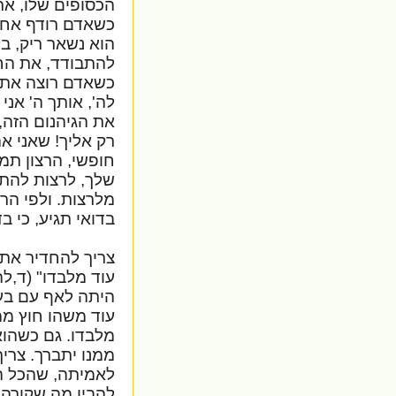
הכסופים שלו, את
כשאדם רודף אחרי
הוא נשאר ריק, בלי
להתבודד, את החי
כשאדם רוצה את ה
לה', אותך ה' אני
את הגיהנום הזה,
רק אליך! שאני אה
חופשי, הרצון תמ
שלך, לרצות להתג
מלרצות. ולפי הרצ
בדואי תגיע, כי ב
צריך להחדיר את 
עוד מלבדו" (ד,ל
היתה לאף עם בעו
עוד משהו חוץ ממ
מלבדו. גם כשהו
ממנו יתברך. צרי
לאמיתה, שהכל ה' 
להבין מה שקורה 