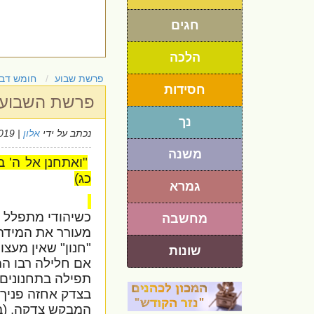
חגים
הלכה
פרשת שבוע
חומש דבר
חסידות
פרשת השבוע 
נך
נכתב על ידי
אלון
| 14/8/2019
משנה
"ואתחנן אל ה' ב
כג)
גמרא
כשיהודי מתפלל ב
מחשבה
מעורר את המידה
"חנון" שאין מעצו
שונות
אם חלילה רבו המ
תפילה בתחנונים
בצדק אחזה פניך",
המבקש צדקה. (ב