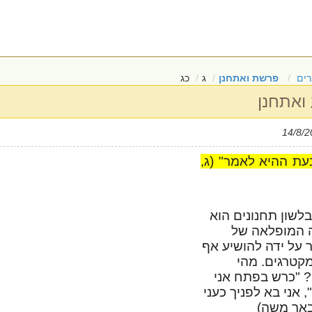
ים
פרשת ואתחנן
ג
כג
ואתחנן
עת ההיא לאמר" (ג,
לשון תחנונים הוא
 המופלאה של
ר על ידה להושיע אף
קטרגים. מהי
? "כרש בפתח אני
 אני בא לפניך כעני
אר משה)