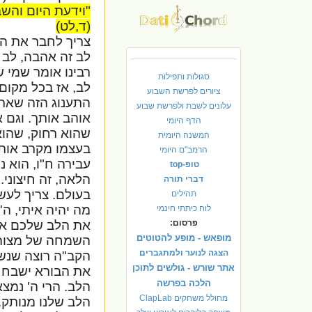
"וידעת היום והש
(ד,לט)
צריך לחבר את המ
לב זה אהבה, לב 
רבינו אומר שמי ש
סגולות ותפילות
לב, אז בכל מקום
ציורים לפרשת השבוע
התענוג הזה שאתה
עלונים לשבת ולפרשת שבוע
אוהב אותך. וגם 
הדף היומי
שהוא רחוק, שהוא 
המשנה היומית
בעצמו מקרב אותו
הרמב"ם היומי
עבירה ח"ו, הוא 
טופ-top
הלאה, זה חיצוני.
דברי תורה
בעולם. צריך לעשו
תהילים
מה יהיה איתי, ה'
לוח כיתתי חינמי
פרסום:
את הלב שלכם אני
מופאש - מופע להטוטים
השמחה של מצוה.
הצגה לנוער ולמתגברים
הקב"ה רוצה שנש
אתר שורש - גולשים לתוכן
את הבורא ישבח 
הלכה בפרשה
הלב. הרי ה' נמצא
מחולל משחקים ClapLab
הלב שלנו מנותק.