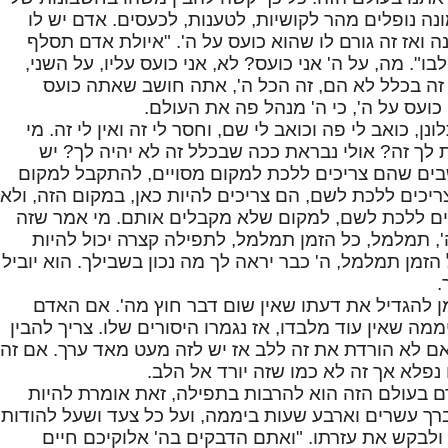
נה נופלים מהר לקושיות, לטענות, לכעסים. אדם יש לו
 ואז זה גורם לו שהוא כועס על ה'. "איולת אדם תסלף
לבו". מה, על ה' אני כועס? לא, אני כועס עליו, על השני,
זה בכלל לא הם, זה הכל ה', אתה חושב שאתה כועס
ועס על ה', כי ה' מנהל פה את העולם.
ן, כואב לי פה וכואב לי שם, וחסר לי זה ואין לי זה. מי
 לך זה? אולי נבראת ככה שבכלל זה לא יהיה לך? יש
ים שהם צריכים ללכת למקום מסויים, להתקבל למקום
ריכים ללכת לשם, הם צריכים להיות כאן, במקום הזה, ולא
ים ללכת לשם, למקום שלא מקבלים אותם. מי אמר שזה
, תמלמל, כל הזמן תמלמל, לתפילה קצרה יכול להיות
הזמן תמלמל, ה' כבר יראה לך מה נכון בשבילך. הוא יוביל
.
ן להגדיל את דעתו שאין שום דבר חוץ מה'. אם האדם
עות ביממה שאין עוד מלבדו, אז נגמרו היסורים שלו. צריך להבין
ם לא הורדת את זה ללב אז יש לזה מעט מאד ערך. אם זה
נפלא אך זה לא כמו שזה יורד אל הלב.
 בעולם הזה הוא להרבות בתפילה, זאת אומרת להיות
רך עשרים וארבע שעות ביממה, ועל כל צעד ושעל להודות
ולבקש את עזרתו. "ואתם הדבקים בה' אלוקיכם חיים