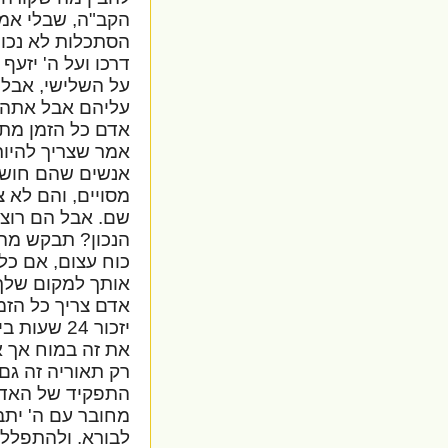
הקב"ה, שבלי אמו
הסתכלות לא נכונה
דרכו ועל ה' יזעף 
על השלישי, אבל 
עליהם אבל אתה כ
אדם כל הזמן מתלונ
אמר שצריך להיות
אנשים שהם חושב
מסויים, והם לא צ
שם. אבל הם רוצ
הנכון? תבקש מה'
כוח עצום, אם כל 
אותך למקום שלך
אדם צריך כל הזמ
יזכור 24 ש
את זה במוח אך א
רק תאוריה זה גם 
התפקיד של האדם
מחובר עם ה' יתב
לבורא. ולהתפלל 