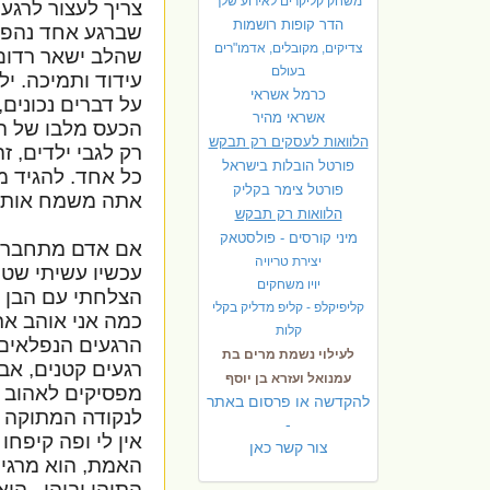
משחק קליקרים לאירוע שלך
צריך לעצור לרגע,
הדר קופות רושמות
שברגע אחד נהפך ע
צדיקים, מקובלים, אדמו"רים
שהלב ישאר רדום.
בעולם
עידוד ותמיכה. י
כרמל אשראי
על דברים נכונים
אשראי מהיר
הכעס מלבו של הה
הלוואות לעסקים רק תבקש
רק לגבי ילדים, 
פורטל הובלות בישראל
כל אחד. להגיד מ
פ
ורטל צימר בקליק
אתה משמח אותו,
הלוואות רק תבקש
מיני קורסים - פולסטאק
אם אדם מתחבר ל
יצירת טריויה
עכשיו עשיתי שטו
יויו משחקים
הצלחתי עם הבן ז
קליפיקלפ - קליפ מדליק בקלי
כמה אני אוהב את
קלות
הרגעים הנפלאים 
לעילוי נשמת מרים בת
רגעים קטנים, אבל
עמנואל ועזרא בן יוסף
מפסיקים לאהוב ד
להקדשה או פרסום באתר
לנקודה המתוקה ה
-
אין לי ופה קיפח
צור קשר כאן
האמת, הוא מרגיש 
התוהו ובוהו , ה