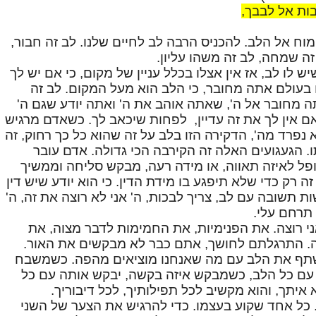
בות אל לבבך,
וח אל הלב. להכניס הרבה לב לחיים שלנו. לב זה חבור,
זה שמחה, לב זה משהו עליון.
יש לו לב, אז אין אצלו בכלל עניין של מקום, כי אם יש לך
 בעולם אתה מחובר, כי הלב הוא מעל המקום. לב זה
 מחובר אל ה', שאתה אוהב את ה' ואתה יודע שגם ה'
אם אין לך את זה עדיין, לפחות שיכאב לך. כשאדם מרגיש
נפרד מה', הדקירה הזו בלב על זה שהוא כל כך רחוק, זה
. הגעגועים האלה זה הקירבה הכי גדולה. אדם עובר
נופל לאיזה תאווה, או מידה רעה, מבקש סליחה וממשיך
 זה רק כדי שלא תיפגע בו מידת הדין. כי הוא יודע שיש דין
ת תשובה עם לב, צריך לבכות, ה' אני לא רוצה את זה, ה'
 תרחם עלי.
 רוצה. את הפנימיות, את החמימות לדבר מצוה, את
 התרגלתם לחושך, אתם כבר לא מבקשים את האור.
תף את הלב עם מה שאנחנו מוציאים מהפה. כשמשבח
עם כל הלב, כשמבקש איזה בקשה, יבקש אותה עם כל
 איתך, והוא מקשיב לכל תפילותיך, לכל דיבוריך.
 כל אחד שקוע בעצמו. כדי להרגיש את הצער של השני