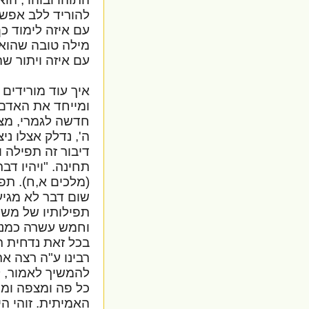
להוריד ללב אפשר
עם איזה לימוד כ
מילה טובה שהוא
עם איזה ויתור שה
איך עוד מורידים
ומייחד את האדם 
חדשה לגמרי, מצי
ה', נדלק אצלו ני
דיבור זה תפילה 
תחינה. "ויהיו דב
(מלכים א,ח). תפי
שום דבר לא מגיע
תפילותיו של משה
וחמש עשרה כמנין 
בכל זאת נדחית ת
רבינו ע"ה רצה א
להמשיך לאמור, 
כל פה ומצפה ומת
האמיתית. זוהי ה