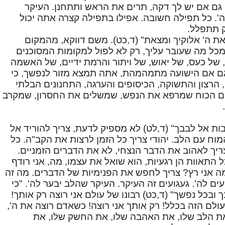
גם אם יש לך דקה, תרים את הראש ותתחנן. העיקר
'. כל תפילה חשובה. אפילו בתפילה קצרה אתה יכול
ק תתפלל.
 ה' אלוקיך ומצאת" (ד,כט). משם דווקא, מהמקום
כל מה שעובר עליך, רק לא לפול למקומות המסוכנים
של כעס, של יאוש, של ויתור והרמת ידיים, של האשמה
גם אם הישועה מתמהמהת, אתה תמצא מזור לנפשך, כי
הרצון והתשוקה, הכיסופים והערגה, התחנונים הבלתי
ם הכוח שמרפא את הנפש, שמשלים את החסרון, שמקרב
בות אל לבבך" (ד,לט) לא מספיק לדעת, צריך להוריד אל
וח עם הלב. יהודי צריך כל הזמן לרצות את הקב"ה. כל
ריך לאהוב את הדבר הנצחי, לא את הדברים הזמניים.
התאוות הן רגעיות, הוא שואל את עצמו, מה, אני רודף
ה אני רץ? צריך לחפש את הפנימיות של הדברים. מה זה
עים לה'. געגועים זה העיקר. העיקר שהלב יבער לה'. "כי
ובכל נפשך" (ד,כט) רבונו של עולם אני רוצה רק אותך!
עולם הזה בכלל! רק אותך אני רוצה! כשאדם רוצה את ה',
 את הלב שלו, את האהבה שלו, את החשק שלו, את