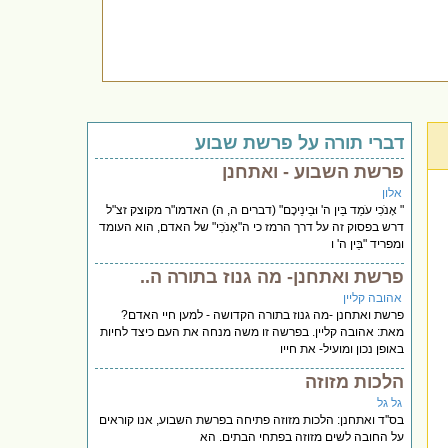
דברי תורה על פרשת שבוע
פרשת השבוע - ואתחנן
אלון
" אָנֹכִי עֹמֵד בֵּין ה' וּבֵינֵיכֶם" (דברים ה, ה) האדמו"ר מקוצק זצ"ל
דרש בפסוק זה על דרך הרמז כי ה"אָנֹכִי" של האדם, הוא העומד
ומפריד "בֵּין ה' ו
פרשת ואתחנן- מה גנוז בתורה ה..
אהובה קליין
פרשת ואתחנן -מה גנוז בתורה הקדושה - למען חיי האדם?
מאת: אהובה קליין. בפרשה זו משה מנחה את העם כיצד לחיות
באופן נכון ומועיל- את חייו
הלכות מזוזה
גל גל
בס''ד ואתחנן: הלכות מזוזה פתיחה בפרשת השבוע, אנו קוראים
על החובה לשים מזוזה בפתחי הבתים. הא