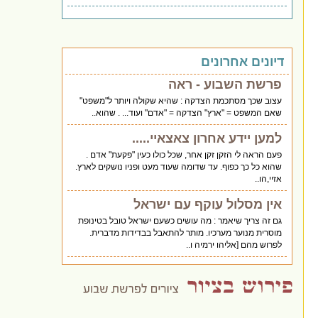
דיונים אחרונים
פרשת השבוע - ראה
עצוב שכך מסתכמת הצדקה : שהיא שקולה ויותר ל"משפט"
שאם המשפט = "ארץ" הצדקה = "אדם" ועוד... . שהוא..
למען יידע אחרון צאצאיי.....
פעם הראה לי הזקן זקן אחר, שכל כולו כעין "פקעת" אדם .
שהוא כל כך כפוף. עד שדומה שעוד מעט ופניו נושקים לארץ.
אזיי,הו..
אין מסלול עוקף עם ישראל
גם זה צריך שיאמר : מה עושים כשעם ישראל טובל בטינופת
מוסרית מנוער מערכיו. מותר להתאבל בבדידות מדברית.
לפרוש מהם [אליהו ירמיה ו..