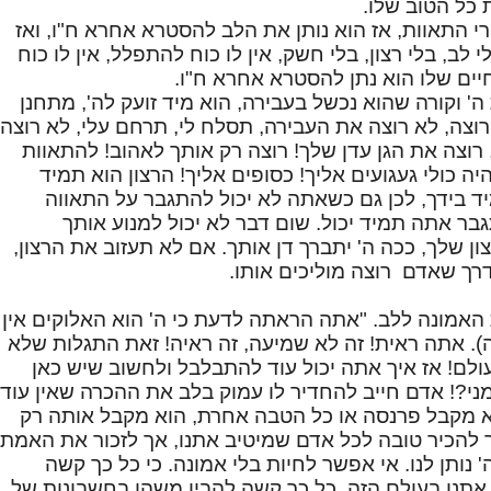
 כל הטוב שלו.
 התאוות, אז הוא נותן את הלב להסטרא אחרא ח"ו, ואז
 לב, בלי רצון, בלי חשק, אין לו כוח להתפלל, אין לו כוח
ים שלו הוא נתן להסטרא אחרא ח"ו.
' וקורה שהוא נכשל בעבירה, הוא מיד זועק לה', מתחנן
 רוצה, לא רוצה את העבירה, תסלח לי, תרחם עלי, לא רוצה
 רוצה את הגן עדן שלך! רוצה רק אותך לאהוב! להתאוות
יה כולי געגועים אליך! כסופים אליך! הרצון הוא תמיד
יד בידך, לכן גם כשאתה לא יכול להתגבר על התאווה
בר אתה תמיד יכול. שום דבר לא יכול למנוע אותך
ון שלך, ככה ה' יתברך דן אותך. אם לא תעזוב את הרצון,
דרך שאדם רוצה מוליכים אותו.
האמונה ללב. "אתה הראתה לדעת כי ה' הוא האלוקים אין
ה). אתה ראית! זה לא שמיעה, זה ראיה! זאת התגלות שלא
לם! אז איך אתה יכול עוד להתבלבל ולחשוב שיש כאן
ני?! אדם חייב להחדיר לו עמוק בלב את ההכרה שאין עוד
א מקבל פרנסה או כל הטבה אחרת, הוא מקבל אותה רק
ך להכיר טובה לכל אדם שמיטיב אתנו, אך לזכור את האמת
נותן לנו. אי אפשר לחיות בלי אמונה. כי כל כך קשה
אתנו בעולם הזה. כל כך קשה להבין משהו בחשבונות של