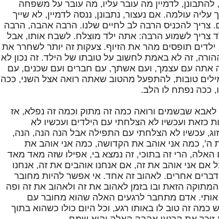
 להתבונן, לדמיין מה עובר עליו, מה עובר על משפחה
ליה עולמה. אם נעצור, נתבונן, ננסה לדמיין, לא שייך
 צריך להכניס הרבה לב לחיים שלנו. הרבה אהבה, הרבה
לד צריך לשמוע הרבה: אתה ילד מוצלח. לשבח אותו, אבל
, ילדים תופסים מהר את הזיוף. צעקות זה יותר לשחרר את
ורה, זה לא באמת לחשוב על טובתו של הילד. זה נכון לא
זה אתה עם עצמך, ועם אשתך, עם חברים ועם שכנים, עם
ילים טובות, להתפעל מהטוב שאתה רואה אצל השני, ככה
 ככה נפתח לו הלב.
אבא שבשמים ורואה כמה זה מתוק וכמה זה נפלא, אז
ת כזאת ועכשיו לא הצלחתי עם הילדים ועכשיו לא
וג, עכשיו לא הצלחתי עם התפילה אבל הנה הנה, הנה,
 ה', כמה אני אוהב את הקדושה, כמה אני אוהב את
האלה, הרי זה בתוכי, זה נמצא בי, אפילו שזה מאד מאד
 אם אני אוהב את זה, אם אנחנו אוהבים את זה, אנחנו
ברים אחרים. לאהוב זה אחד. אי אפשר להיות מחובר
מתוקה הזאת ובו בזמן לאהוב את זה ולאהוב את זה ופה
ו אותי. אדם מתחבר לרגעים האלה שהוא מחובר עם
כמה זה טוב לו באותו רגע, וכל היום כולו כשהוא בתוך
וא זוכר את הרגעי אהבה האלה והוא שמח.