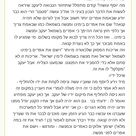
מה יוסף עושה? קודם מתפלל שתחזור הנבואה ליעקב שיראה
לעשות את הדבר הנכון בעיני ה' אח"כ עושה "פטנט" הרי הוא כבר
יודע שבאמת אפרים יותר חשוב אבל איך לגרום שלא תהיה
קנאה? שם את אפרים בימינו ומנשה בשמאלו כמו שבאמת צריך
אך כלפי חוץ נראה ההיפך כי אפרים בשמאל יעקב ומנשה
בימינו... ואז הכל היה צריך לבוא על מקומו בשלום. מי שמגיע לו
באמת מבוכר אך כך לא נוצרת קנאה.
וזה אריכות הפסוק שלכאורה מיותר "וישם את אפרים בימינו
לשמאל ישראל ואת מנשה בשמאלו לימין ישראל". אריכות זו לא
סתם אלא כדי להסביר את הפטנט. שכמעט הצליח. אבל יעקב
"מקלקל" לו את זה.
שיכל ידיו.
מיד וירע ליוסף מה שאביו עשה וניסה לקחת את ידו ולהחליף -
הוא לא אמר כלום כי זה היה מגלה לגמרי את העניין במקום זה
הוא ניסה להחליף את מיקום ידיו של יעקב. אך כאן יעקב מפתיע
ואומר לו : ידעתי בני . גם הוא יהיה לעם אך אחיו הקטן יגדל ממנו
וזרעו יהיה מלוא הגויים - כן אני יודע אבל לאחר כל המערכות
שעברנו אז עכשיו כבר הגיע הזמן ואנו מוכנים לבכר את מי שצריך
ולא תהיה קנאה. ומיד ויברך אותם לאמור (כן ! תגיד את זה בפה
מלא!) ישימך אלוקים כאפרים וכמנשה - ומודגש - וישם את
אפרים לפני מנשה.