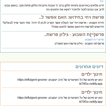
דד
ינו מלאים באירועים וחוויות חלקן ברוך ה' טובות וחיוביות וחלקן פחות מכך, באופן טבעי.
וב אנו נוטים לזכור ולהזכיר דווקא את הרגעים והז
רשת ויחי בחידוש: האם אפשר ל..
דת השבוע – פרשת ויחי 'עור העולה אשר הקריב לכהן לו יהיה'. מתי העור שייך לבעלים?
דושים לפרשת ויחיהאם אפשר לחנוט גופה?
רש{יי}ת השבוע - גיליון פרשת..
רש יי ת השבוע
ש{יי}ת השבוע - גיליון פרשת ויגש תשע"ט
יונים אחרונים
חינוך ילדים
כאן יש סיכום של כל השיעורים של הרב יעקובזון https://effulgent-gnome-
d79f1e.netlify.app/
חינוך ילדים
כאן יש סיכום של כל השיעורים של הרב יעקובזון https://effulgent-gnome-
d79f1e.netlify.app/