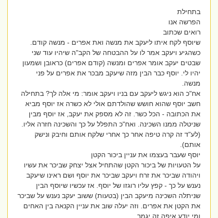
בתחילת
הפרשה אנו
רואים שכתוב
שיוסף לקח איתו ליעקב את מנשה ואת אפרים - מנשה קודם.
כשהגיע ויעקב אמר לו על ההבטחה של הקב"ה שיהיו עוד שני
שבטים יעקב אומר אפרים ומנשה (קודם אפרים) כראובן ושמעון
יהיו לי. יוסף כבר הבין מזה שיעקב מבכר את אפרים על פני
מנשה.
אח"כ הוא ניגש ליעקב עם בניו ויעקב אומר: מי אלה לך? בתחילה
חשב יוסף שהוא חושש שהולדתם אולי לא כשרה אז יוסף מביא
את הכתובה - הכל כשר. זה לא מספק את יעקב, אז יוסף מבין
שניטלה ממנו השכינה. ואח"כ התפלל על כך והשכינה חזרה אליו.
(לע"ד זה קרה טיפה אחר כך אחרי שלקח אותם וחיבק ונישק
אותם).
יוסף שעבר בעצמו את עניין ביכור הקטן
על הטעויות של ביכור הקטן שהתחיל אצל יצחק שביכר את עשיו
ויהודה שביכר את זרח ויעקב שביכר את יוסף ושם ראינו שיעקב
נענש על כך - קפץ עליו רוגזו של יוסף. אז עכשיו שיוסף הבין
שניתלה השכינה מיעקב הבין (בטעות) ששוב יעקב נענש על שביכר
את הקטן את אפרים. וזה יעלה שוב את עניין הקנאה בין האחים
ומי יודע איפה זה יגמר.