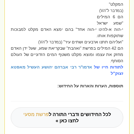
המקלט"
(במדבר ל"ה/ו')
הם 6 המילים
"שמע ישראל
י-הוה א-להינו י-הוה אחד" בהם ימצא האדם מקלט למבוכות
שתוקפות אותו.
"ועליהם תתנו ארבעים ושתים עיר"
(במדבר ל"ה/ו')
הם 42 המילים בפרשת "ואהבת" שבקריאת שמע, שעל ידן האדם
מחזק את עצמו ומוצא מקלט משטף המים הזדוניים של העולם
הסוחף.
לתודות חייו של
אדמו''ר רבי אברהם יהושע העשיל מאפטא
זצוק"ל
תוספות, הערות והארות על החידוש:
לכל החידושים ודברי התורה ל
פרשת מסעי
לחצו כאן »