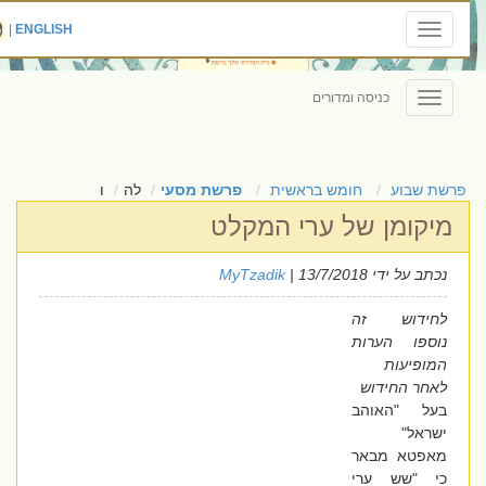
|
ENGLISH
Toggle
navigation
כניסה ומדורים
Toggle
navigation
פרשת שבוע
חומש בראשית
פרשת מסעי
לה
ו
מיקומן של ערי המקלט
נכתב על ידי
| 13/7/2018
MyTzadik
לחידוש זה
נוספו הערות
המופיעות
לאחר החידוש
בעל "האוהב
ישראל"
מאפטא מבאר
כי "שש ערי