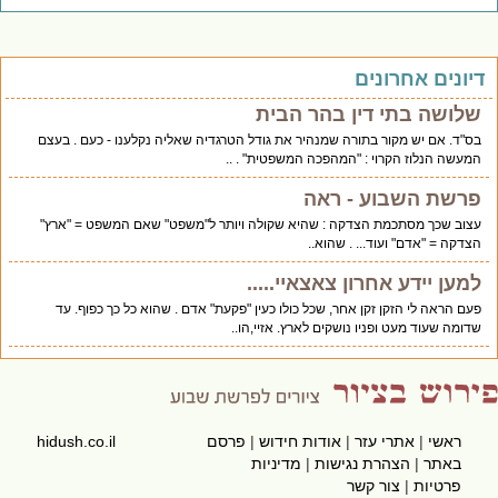
יונים אחרונים
שלושה בתי דין בהר הבית
בס"ד. אם יש מקור בתורה שמנהיר את גודל הטרגדיה שאליה נקלענו - כעם . בעצם
המעשה הנלוז הקרוי : "המהפכה המשפטית" . ..
פרשת השבוע - ראה
עצוב שכך מסתכמת הצדקה : שהיא שקולה ויותר ל"משפט" שאם המשפט = "ארץ"
הצדקה = "אדם" ועוד... . שהוא..
למען יידע אחרון צאצאיי.....
פעם הראה לי הזקן זקן אחר, שכל כולו כעין "פקעת" אדם . שהוא כל כך כפוף. עד
שדומה שעוד מעט ופניו נושקים לארץ. אזיי,הו..
ראשי
|
אתרי עזר
|
אודות חידוש
|
פרסם
hidush.co.il
באתר
|
הצהרת נגישות
|
מדיניות
פרטיות
|
צור קשר