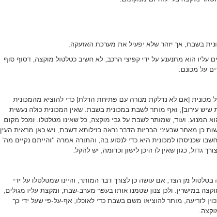
נית בשבת, אך יזהר שלא יפעיל את מערכת האזעקה.
 עליו הוא מתנענע על ידי קפיצי הרכב, לא חשיב כטלטול מוקצה, דסוף סוף
ם על מכונם.
 מכונית [אם לא נדלקת מנורה עם פתיחת הדלת] כדי להוציא מהמכונית
 שיש עירוב], ואף מותר לשבת במכונית בשבת. שאין המכונית כולה נעשית
א המנוע. ועוד, שמותר לשבת על גבי מוקצה, כל שאינו מטלטלו. ומכל מקום
שות כן מאחר שבעיני הבריות הדבר נראה כזילותא דשבת, ויש כאן מראית העין
שבו שכניסתו למכונית היא כדי לנסוע בה, והתורה אמרה ''והייתם נקיים מה'
רך גדול, כגון שאין לו היכן לישון וכדומה, יש להקל.
בטלטול מן הצד, אם עושה כן לצורך דבר המותר, והיינו שמטלטלו על ידי
וקצה במישרין. ולכן צנון שטמנו אותו בעפר מערב-שבת, ומקצת עליו מגולים,
וין לזריעה, מותר להוציאו משם בשבת כדי לאוכלו, אף-על-פי שעל ידי כך
וקצה.