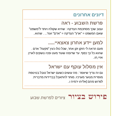
דיונים אחרונים
פרשת השבוע - ראה
עצוב שכך מסתכמת הצדקה : שהיא שקולה ויותר ל"משפט"
שאם המשפט = "ארץ" הצדקה = "אדם" ועוד... . שהוא..
למען יידע אחרון צאצאיי.....
פעם הראה לי הזקן זקן אחר, שכל כולו כעין "פקעת" אדם .
שהוא כל כך כפוף. עד שדומה שעוד מעט ופניו נושקים לארץ.
אזיי,הו..
אין מסלול עוקף עם ישראל
גם זה צריך שיאמר : מה עושים כשעם ישראל טובל בטינופת
מוסרית מנוער מערכיו. מותר להתאבל בבדידות מדברית.
לפרוש מהם [אליהו ירמיה ו..