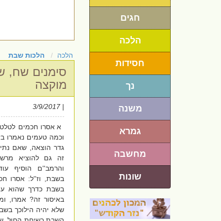
חגים
הלכה
הלכה
הלכות שבת
חסידות
סימנים שח, שי
מוקצה
נך
| 3/9/2017
משנה
א אסרו חכמים לטלטל
גמרא
וכמה טעמים נאמרו בז
גדר הוצאה, שאם נתיר 
מחשבה
זה גם להוציא מרשו
והרמב''ם הוסיף עו
שונות
בשבת, וז''ל: אסרו 
בשבת כדרך שהוא עוש
באיסור זה? אמרו, ומה
שלא יהיה הילוכך בשבת
השבת כשיחת החול, שנ