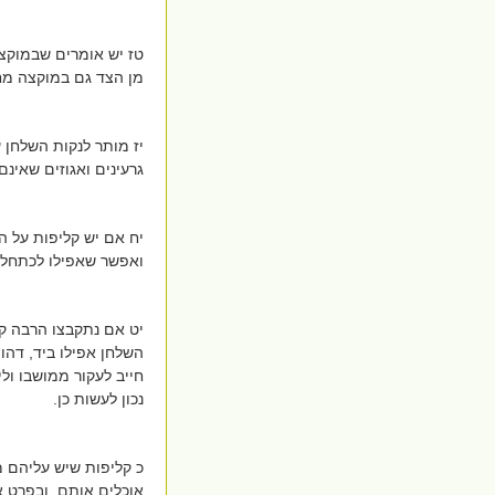
טז יש אומרים שבמוקצה
מן הצד גם במוקצה מחמ
יז מותר לנקות השלחן ע
גרעינים ואגוזים שאינ
יח אם יש קליפות על 
ואפשר שאפילו לכתחלה
יט אם נתקבצו הרבה קל
השלחן אפילו ביד, דהוי
חייב לעקור ממושבו ול
נכון לעשות כן.
כ קליפות שיש עליהם מ
אוכלים אותם. ובפרט א