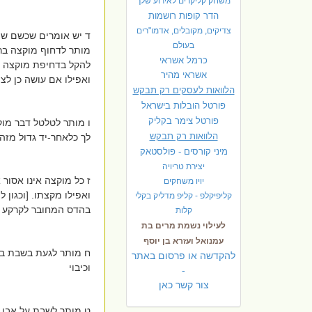
משחק קליקרים לאירוע שלך
הדר קופות רושמות
צדיקים, מקובלים, אדמו"רים
ד יש אומרים שכשם שמו
בעולם
מותר לדחוף מוקצה ברגל
כרמל אשראי
להקל בדחיפת מוקצה ברג
אשראי מהיר
ואפילו אם עושה כן לצ
הלוואות לעסקים רק תבקש
פורטל הובלות בישראל
פ
ורטל צימר בקליק
ו מותר לטלטל דבר מוקצ
הלוואות רק תבקש
לך כלאחר-יד גדול מזה.
מיני קורסים - פולסטאק
יצירת טריויה
ז כל מוקצה אינו אסור
יויו משחקים
ואפילו מקצתו. [וכגון
קליפיקלפ - קליפ מדליק בקלי
בהדס המחובר לקרקע כדי
קלות
לעילוי נשמת מרים בת
עמנואל ועזרא בן יוסף
ח מותר לגעת בשבת במ
להקדשה או פרסום באתר
וכיבוי
-
צור קשר כאן
ט מותר לשבת על אבן 