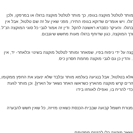
תר לטלטל מוקצה בגופו, כך מותר לטלטל מוקצה ברגלו או במרפקו, ולכן
ו. ויש אומרים שדוקא בגופו התירו, מפני שאין על זה שם טלטול, אבל אין
לו. והעיקר כסברא ראשונה להקל. ודין זה אמור לגבי כל סוגי המוקצה הנ''ל.
ורך המוקצה, כגון שדוחף ברגלו מעות מחשש שיגנבום.
ה על ידי ניפוח בפיו, שמאחר ומותר לטלטל מוקצה בשינוי וכלאחר- יד, אין
 והדין כן גם לגבי מוקצה מחמת חסרון כיס.
 אלא בטלטול, אבל בנגיעה בעלמא מותר ובלבד שלא ינענע את החפץ ממקומו,
 להרים קרש מוקצה מהארץ כשראשו האחר נשאר על הארץ]. וכן מותר לגעת
 להריח בו, ואפילו לאוחזו בידו
נורת חשמל קבועה שבבית-הכנסת כשאינו מזיזה, כל שאין חשש להבערה
ושאר מוקצה בלי להזיזם ממקומם.