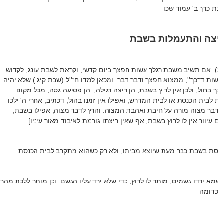
בת כרך ב' עמוד שכו
ריצה והתעמלות בשבת
ג): אם תשיב משבת רגלך עשות חפצך ביום קדשי, וקראת לשבת עונג, לקדוש
שות דרכך'', ממצוא חפצך ודבר דבר. ומכאן למדו חז''ל (שבת קיג.) שלא יהיה
 בחול, ולכן אין לרוץ בשבת, הן ריצה רגילה, והן פסיעה גסה, מכל מקום
לבית הכנסת או לבית המדרש, ואפילו אין זמנו בהול, דכתיב, אחרי ה' ילכו
דבר מצוה מורה על חיבת ואהבת המצוה. והרץ לדבר מצוה, אפילו בשבת,
 עיוור אין לו לרוץ בשבת, אף שאין ריצתו גורמת לאיבוד מאור עיניו].
נסת בשבת כבר מעת שיוצא מביתו, ולא רק כשהוא מתקרב לבית הכנסת.
א ירדו גשמים, מותר לו לרוץ, כדי שלא ירד עליו הגשם. וכן מותר ללכת מהר
כדומה