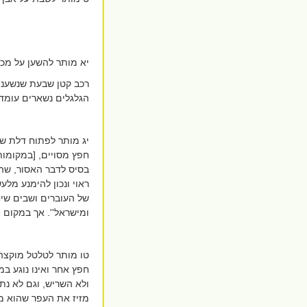
יא מותר להשען על מכו
רכב קטן שבעת שנשענים
הגלגלים נשארים עומדי
יג מותר לפתוח דלת של
חפץ מסויים, [במקומות
בסיס לדבר האסור, שהו
ראוי ונכון להימנע מלע
של העוברים ושבים שיח
ומישראל''. אך במקום צו
טו מותר לטלטל מוקצה 
חפץ אחר ואינו נוגע במ
ולא השריש, וגם לא נתכ
מזיז את העפר שהוא מ