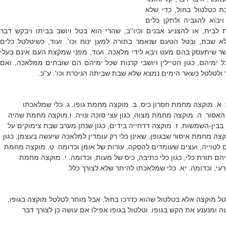
ת כטלטול בחול, כדי שלא
 ויבוא להגביה ולתקן כלים
לבית, או להצניע אבנים וכיו''ב, שהרי הוא בטל ויושב בביתו ויבקש דבר
 שבת, ובטל הטעם שנאמר בתורה למען ינוח וכו'. ועוד, כשיטלטל כלים
ר שיתעסק בהם מעט ויבא לידי מלאכה. ועוד, מפני שמקצת העם אינם בעלי
 ימיהם, כגון הטיילין ויושבי קרנות שכל ימיהם הם שובתים ממלאכה, ואם
 ולטלטל כשאר הימים נמצא שלא שבת שביתה הניכרת וכו'. ע''כ.
 א. מוקצה מחמת חסרון כיס. ב. מוקצה מחמת גופו. ג. כלי שמלאכתו
 האסור. ה. מוקצה מחמת מצוה, כגון עצי סוכה ונויה. ו.מוקצה מחמת שהיה
בבין-השמשות. ז. מוקצה דדחייה בידים, כגון שנתן מערב שבת צימוקים על
וקצה מחמת איסור שבגופן, שאינן כלי רק עומדין למלאכה שיעשה בעצמן, כגון
 לטוייה, ועצים שעומדים להסקה, עורות של אומן וכדומה. ט. מוקצה מחמת
הם תורת כלי, כגון כלי כתיבה, כיס של מעות, וכדומה. י. מוקצה מחמת
רעי, וכדומה. יא. כלי שמלאכתו להיתר שלא לצורך כלל.
ל מוקצה אלא בטלטול שהוא כדרכו בחול, אבל מותר לטלטל מוקצה בגופו,
ה ומנענע את הקש בגופו. וטלטול בגופו אפילו אם עושה כן לצורך דבר