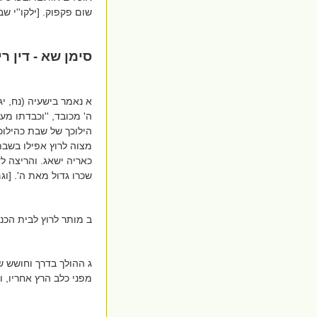
שום פקפוק. [ילקו''י ש
סימן שא - דין 
א נאמר בישעיה (נח, י
ה' מכובד, ''וכבדתו מע
הילוכך של שבת כהילוכך
מצוה לרוץ אפילו בשבת 
כאריה ישאג. והריצה ל
שכרו גדול מאת ה'. [וגם
ב מותר לרוץ לבית הכ
ג ההולך בדרך וחושש שמ
מפני כלב הרץ אחריו, ו