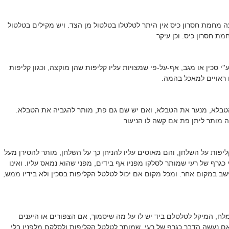
 מחמת חסרון כיס אין היתר לטלטלו בטלטול מן הצד. ויש מקילים בטלטול
ת חסרון כיס. וכן עיקר
''י סכין או מגב, אף-על-פי שמצויות עליו קליפות שהן מוקצה, וכגון קליפות
ם ראויים למאכל בהמה.
הטבלא, מנער את הטבלא, ואם יש שם גם פת, מותר להגביה את הטבלא.
 מותר ליתן פת אם קשה לו הניעור
יפות על השלחן, והם מאוסים עליו להניחן כך על השלחן, מותר להסירן מעל
 כגרף של רעי שמותר לסלקו מפניו אף בידים, מפני שהוא נמאס עליו. ואינו
ישב במקום אחר. ומכל מקום אם יכול לטלטל הקליפות בסכין ולא בידיו ממש,
לח, המיקל לטלטלם ביד יש לו על מה שיסמוך, אם הצפורים או היענים
ם נעשה הדבר כגרף של רעי, שמותר לטלטל הקליפות ולסלקם מלפניו בלי