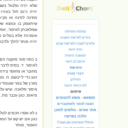
שלא יהיה טלטול בשב
יהיה כיום חול בעיניו
מפינה לפינה או מבית 
שיתעסק בו ונמצא שלא
שמלאכתן לאיסור, אפש
סגולות ותפילות
אומניות אלא בטלים כל
ציורים לפרשת השבוע
יהיה מותר להלך ולדבר
עלונים לשבת ולפרשת שבוע
הדף היומי
המשנה היומית
ב כמה סוגי מוקצה הם:
הרמב"ם היומי
לאיסור. ד. בסיס לדבר
טופ-top
מחובר או מחוסר צידה 
דברי תורה
הגג כדי לייבשם. ח. מ
תהילים
מוכין של צמר שעומדים
לוח כיתתי חינמי
איסור מלאכה, שיש עלי
פרסום:
מיאוס, כגון עכבר מת, 
מופאש - מופע להטוטים
הצגה לנוער ולמתגברים
אתר שורש - גולשים לתוכן
ג לא אסרו חכמים לטלט
הלכה בפרשה
כגון אם יש קש על המט
מחולל משחקים ClapLab
האסור, מותר