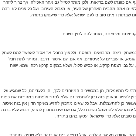
 אם כוונתו לשם בריאות. ולכן מותר לטייל גם אחר האכילה. אך צריך ליזהר
פיים אמה מהבית האחרון של העיר, או מגבול העירוב. ועל כל פנים לא ירבה
תנו שבתות וימים טובים לעם ישראל אלא כדי שיעסקו בתורה.
קפיצתם ומרוצתם, מותר להם לרוץ בשבת.
במשחקי ריצה, מחבואים ותופסת, ולקפוץ בחבל. אך אסור לאפשר להם לשחק
ומא, או עוברים על איסורים, אף אם הם איסורי דרבנן. ומותר לתת חבל
, על גבי רצפת קרקע, או כביש סלול, ושלא במקום קרקע רכה, שמא ישוה
גילי התעמלות, הן במכשירים המיוחדים לכך, והן בלעדיהם, כל שמגיע על
כוין להזיע. ובאופן כזה נכון להחמיר גם שלא לסגור ולפתוח במהירות את כפות
 שעושה כן להתעמלות. אבל כל שאינו מתכוין להזיע מעיקר הדין אין בזה איסור,
עצמו שלא להתעמל בשבת כלל, גם אם אינו מתכוין להזיע, תבוא עליו ברכה.
ם טובים אלא כדי שישראל יעסקו בהם בתורה.
ונהר, אסורה מעיקר ההלכה. אבל רחיצה בים או בנהר בלא שחיה, מותרת