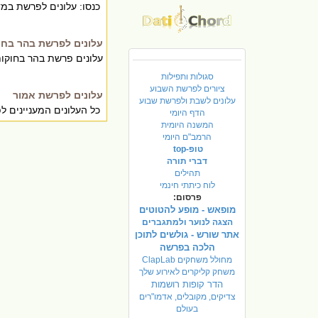
כנסו: עלונים לפרשת במד
עלונים לפרשת בהר בחו
עלונים פרשת בהר בחוקות
סגולות ותפילות
ציורים לפרשת השבוע
עלונים לפרשת אמור
עלונים לשבת ולפרשת שבוע
כל העלונים המעניינים ל
הדף היומי
המשנה היומית
הרמב"ם היומי
טופ-top
דברי תורה
תהילים
לוח כיתתי חינמי
פרסום:
מופאש - מופע להטוטים
הצגה לנוער ולמתגברים
אתר שורש - גולשים לתוכן
הלכה בפרשה
מחולל משחקים ClapLab
משחק קליקרים לאירוע שלך
הדר קופות רושמות
צדיקים, מקובלים, אדמו"רים
בעולם