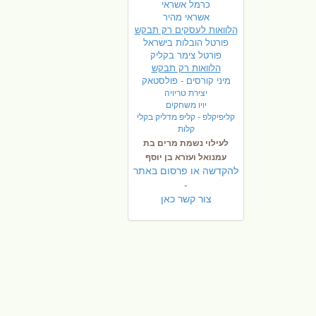
כרמל אשראי
אשראי מהיר
הלוואות לעסקים רק תבקש
פורטל הובלות בישראל
פ
ורטל צימר בקליק
הלוואות רק תבקש
מיני קורסים - פולסטאק
יצירת טריויה
יויו משחקים
קליפיקלפ - קליפ מדליק בקלי
קלות
לעילוי נשמת מרים בת
עמנואל ועזרא בן יוסף
להקדשה או פרסום באתר
-
צור קשר כאן