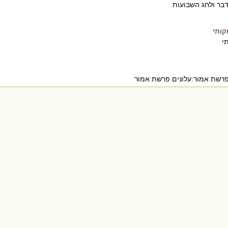
בר ולחג השבועות
קותי
י
פרשת אמור:עלונים פרשת אמור