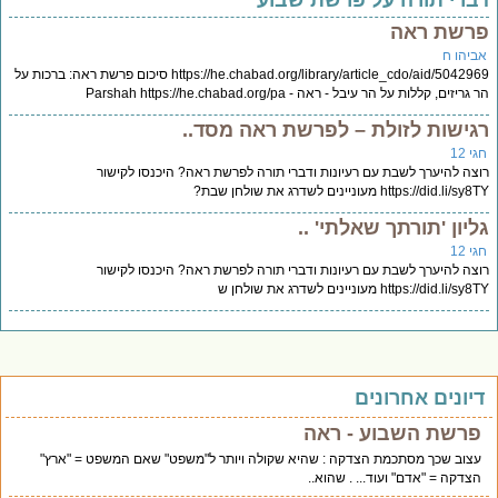
ברי תורה על פרשת שבוע
רשת ראה
ביהו ח
https://he.chabad.org/library/article_cdo/aid/5042969 סיכום פרשת ראה: ברכות על
גריזים, קללות על הר עיבל - ראה - Parshah https://he.chabad.org/pa
גישות לזולת – לפרשת ראה מסד..
י 12
צה להיערך לשבת עם רעיונות ודברי תורה לפרשת ראה? היכנסו לקישור
https://did.li/s מעוניינים לשדרג את שולחן שבת?
ליון 'תורתך שאלתי' ..
י 12
צה להיערך לשבת עם רעיונות ודברי תורה לפרשת ראה? היכנסו לקישור
https://did.li/s מעוניינים לשדרג את שולחן ש
יונים אחרונים
פרשת השבוע - ראה
עצוב שכך מסתכמת הצדקה : שהיא שקולה ויותר ל"משפט" שאם המשפט = "ארץ"
הצדקה = "אדם" ועוד... . שהוא..