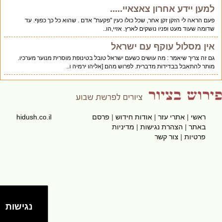
למען יידע אחרון צאצאיי.....
פעם הראה לי הזקן זקן אחר, שכל כולו כעין "פקעת" אדם . שהוא כל כך כפוף. עד
שדומה שעוד מעט ופניו נושקים לארץ. אזיי,הו..
אין מסלול עוקף עם ישראל
גם זה צריך שיאמר : מה עושים כשעם ישראל טובל בטינופת מוסרית מנוער מערכיו.
מותר להתאבל בבדידות מדברית. לפרוש מהם [אליהו ירמיה ו..
ראשי
|
אתרי עזר
|
אודות חידוש
|
פרסם
hidush.co.il
באתר
|
הצהרת נגישות
|
מדיניות
פרטיות
|
צור קשר
נגישות