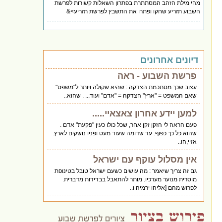
מהי מילת הזהב המסתתרת בפתרון השאלות קשורות לפרשת
השבוע תזריע שחקו ופתרו את התשבץ לפרשת תזריע>&
דיונים אחרונים
פרשת השבוע - ראה
עצוב שכך מסתכמת הצדקה : שהיא שקולה ויותר ל"משפט"
שאם המשפט = "ארץ" הצדקה = "אדם" ועוד... . שהוא..
למען יידע אחרון צאצאיי.....
פעם הראה לי הזקן זקן אחר, שכל כולו כעין "פקעת" אדם .
שהוא כל כך כפוף. עד שדומה שעוד מעט ופניו נושקים לארץ.
אזיי,הו..
אין מסלול עוקף עם ישראל
גם זה צריך שיאמר : מה עושים כשעם ישראל טובל בטינופת
מוסרית מנוער מערכיו. מותר להתאבל בבדידות מדברית.
לפרוש מהם [אליהו ירמיה ו..