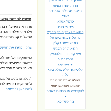
משחק קליקרים לאירוע שלך
הדר קופות רושמות
צדיקים, מקובלים, אדמו"רים
בעולם
תשבץ לפרשת קדושי
כרמל אשראי
פתרו את השאלות בת
אשראי מהיר
וגלו מהי מילת הזהב 
הלוואות לעסקים רק תבקש
השאלות קשורות לפרש
פורטל הובלות בישראל
פ
ורטל צימר בקליק
שחקו ופתרו את התשב
הלוואות רק תבקש
מיני קורסים - פולסטאק
המשחקים והלימוד להצ
יצירת טריויה
רפואת הפצועים ועילוי
יויו משחקים
ולעילוי נשמת הרב בנימין
קליפיקלפ - קליפ מדליק בקלי
קלות
לקבלת עדכונים על מש
לעילוי נשמת מרים בת
ולמשחקים נוספים לפר
עמנואל ועזרא בן יוסף
לחצו כאן להרשמה
להקדשה או פרסום באתר
-
צור קשר כאן