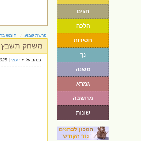
חגים
הלכה
פרשת שבוע
חומש בר
חסידות
משחק תשבץ ל
נך
נכתב על ידי
עמי
| 4/5/2025
משנה
גמרא
מחשבה
שונות