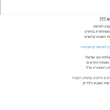
ם
???
שבץ לפרשה
המסתתרת בפתרון
ת השבוע קדושים
ץ לפרשת קדושים>>
לחת עם ישראל!
 נשמות ההרוגים
 רוזנצווייג זצ"ל
חקים חדשים במשחק השבת!
שת השבוע לילדים.