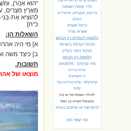
משחק קליקרים לאירוע שלך
"הוּא אַהֲרֹן, וּמֹשֶ
הדר קופות רושמות
מֵאֶרֶץ מִצְרַיִם, ע
צדיקים, מקובלים, אדמו"רים
לְהוֹצִיא אֶת-בְּנֵי-י
בעולם
כ"ח]
כרמל אשראי
אשראי מהיר
השאלות הן:
הלוואות לעסקים רק תבקש
א] מי היה אהרו
פורטל הובלות בישראל
פ
ורטל צימר בקליק
ב] כיצד משה וא
הלוואות רק תבקש
תשובות.
מיני קורסים - פולסטאק
יצירת טריויה
מוצאו של אהרו
יויו משחקים
קליפיקלפ - קליפ מדליק בקלי
קלות
לעילוי נשמת מרים בת
עמנואל ועזרא בן יוסף
להקדשה או פרסום באתר
-
צור קשר כאן