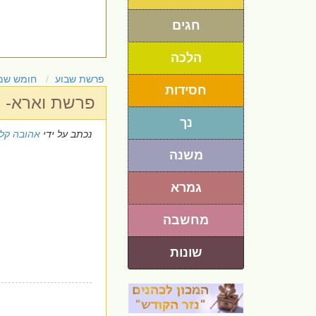
חגים
הלכה
פרשת שבוע
חומש שמ
חסידות
פרשת וארא- כי
נך
נכתב על ידי
אהובה קלי
משנה
גמרא
מחשבה
שונות