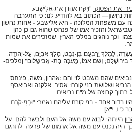
יר
את הפסוק:
"וַיִּקַּח אַהֲרֹן אֶת-אֱלִישֶׁבַע
חוֹת נַחְשׁוֹן—
הכתוב בא להודיע לנו: כי התערבה
 עם משפחת המלוכה - היא אלישבע - אחות נחשון
שבישראל והזכיר אמו של פנחס שהוא גם כן כהן
צמו
וכך נוהגים במלכי הארץ
שמזכירים את שמות
ר:
ֶשְׂרֵה, לַמֶּלֶךְ יָרָבְעָם בֶּן-נְבָט, מָלַךְ אֲבִיָּם, עַל-יְהוּדָה.
ְ בִּירוּשָׁלִָם; וְשֵׁם אִמּוֹ, מַעֲכָה בַּת- אֲבִישָׁלוֹם
" [מלכים-
ביאים שהם משבט לוי והם :אהרון, משה, פינחס
הנביא ושלושת בני קורח: אסיר, אלקנה ואביאסף
 בתוך קבוצה של מ"ח נביאים.
ו בדור אחד - בני קורח עליהם נאמר: "
וּבְנֵי-קֹרַח,
 כ"ו, י"א]
ון
הייתה: לבוא עם משה אל העם ולבשר להם
על
כך היה נכנס עם משה אל ארמונו של פרעה, לתרגם