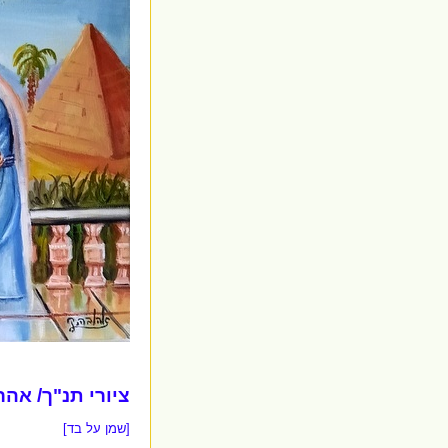
ציורי תנ"ך/ אה
[שמן על בד]