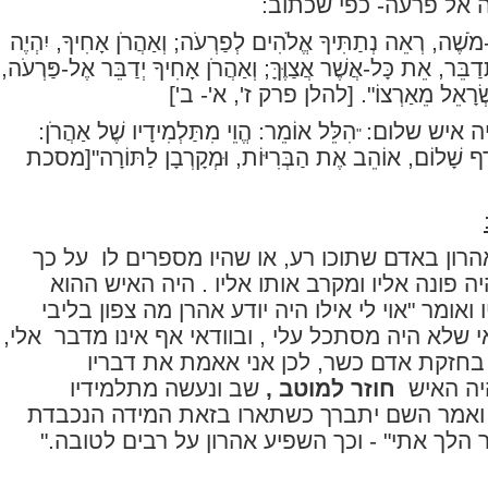
 אל פרעה- כפי שכתוב:
מֹשֶׁה, רְאֵה נְתַתִּיךָ אֱלֹהִים לְפַרְעֹה; וְאַהֲרֹן אָחִיךָ, יִהְיֶה
ַבֵּר, אֵת כָּל-אֲשֶׁר אֲצַוֶּךָּ; וְאַהֲרֹן אָחִיךָ יְדַבֵּר אֶל-פַּרְעֹה,
שְׂרָאֵל מֵאַרְצוֹ".
[להלן פרק ז', א'- ב']
יה איש שלום:
הִלֵּל אוֹמֵר: הֱוֵי מִתַּלְמִידָיו שֶׁל אַהֲרֹן:
"
ף שָׁלוֹם, אוֹהֵב אֶת הַבְּרִיּוֹת, וּמְקָרְבָן לַתּוֹרָה
"[מסכת
רון באדם שתוכו רע, או שהיו מספרים לו
על כך
ה פונה אליו ומקרב אותו אליו . היה האיש ההוא
אומר "אוי לי אילו היה יודע אהרן מה צפון בליבי
 שלא היה מסתכל עלי , ובוודאי אף אינו מדבר
אלי,
בחזקת אדם כשר, לכן אני אאמת את דבריו
יה האיש
חוזר למוטב ,
שב ונעשה מתלמידיו
 ואמר השם יתברך כשתארו בזאת המידה הנכבדת
 הלך אתי" - וכך השפיע אהרון על רבים לטובה."