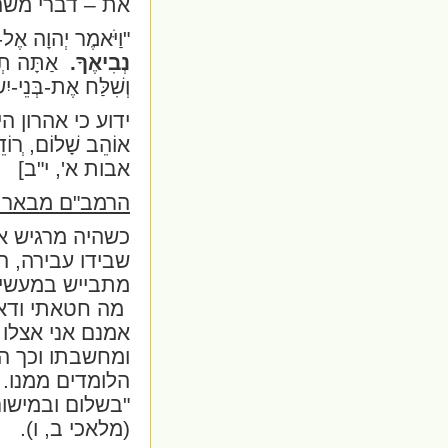
את – דברי משה
"וַיֹּאמֶר יְהוָה אֶל-
נְבִיאֶךָ.
אַתָּה תְד
וְשִׁלַּח אֶת-בְּנֵי-יִ
ידוע כי אהרון ה
אוֹהֵב שָׁלוֹם, ְרוֹדֵ
אבות א', י"ב]
הרמב"ם מבאר:
כשהיה מרגיש אה
שבידו עבירה, הי
מתבייש במעשיו ו
מה חטאתי ודאי
אמנם אני אצלו 
ומחשבתו וכך ה
הלומדים ממנו.
"בשלום ובמישור
(מלאכי ב, ו).