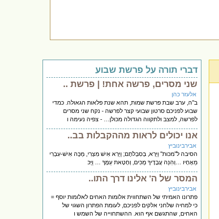
דברי תורה על פרשת שבוע
שני מסרים, פרשה אחת! | פרשת ..
אלעזר כהן
ב"ה, ערב שבת פרשת שמות, תהא שנת פלאות הגאולה. כמדי
שבוע לפניכם סרטון שבועי קצר לפרשה - נקח שני מסרים
לפרשה, למצב ולתקווה הגדולה מכולן… - צפיה נעימה ו
אנו יכולים לראות מההקבלות בב..
אבירבינוביץ
הסיבה ל"מכות" וַיַּרְא, בְּסִבְלֹתָם; וַיַּרְא אִישׁ מִצְרִי, מַכֶּה אִישׁ-עִבְרִי
מֵאֶחָיו …וְהִנֵּה עֲבָדֶיךָ מֻכִּים, וְחָטָאת עַמֶּךָ … וַיֻּכּ
המסר של ה' אלינו דרך התו..
אבירבינוביץ
פתרונו האמיתי של השתחווית אלומות האחים לאלומות יוסף =
כי למחיה שלחני אלקים לפניכם, לעומת הפתרון השגוי של
האחים, שהתגשם אף הוא. ההשתחוייה של השמש ו