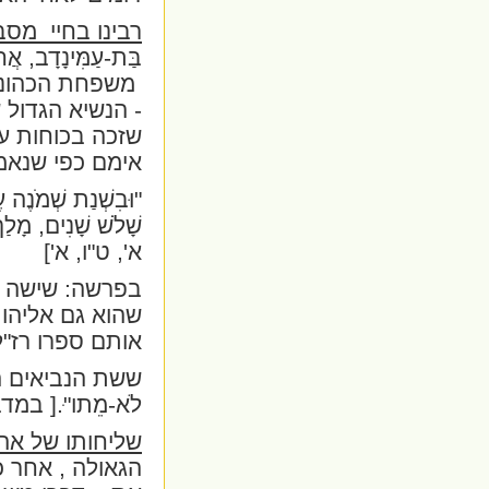
רבינו בחיי
מסב
בַּת-עַמִּינָדָב, אֲ
משפחת הכהונה
- הנשיא הגדול 
שזכה בכוחות ע
אימם כפי שנאמ
"וּבִשְׁנַת שְׁמֹנֶה ע
שָׁלֹשׁ שָׁנִים, מָלַך
א', ט"ו, א']
בפרשה: שישה נ
שהוא גם אליהו 
אותם ספרו רז"ל
ששת הנביאים הי
לֹא-מֵתו"ּ.
[ במדבר
שליחותו של אהר
הגאולה , אחר 