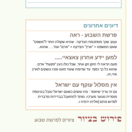
דיונים אחרונים
פרשת השבוע - ראה
עצוב שכך מסתכמת הצדקה : שהיא שקולה ויותר ל"משפט"
שאם המשפט = "ארץ" הצדקה = "אדם" ועוד... . שהוא..
למען יידע אחרון צאצאיי.....
פעם הראה לי הזקן זקן אחר, שכל כולו כעין "פקעת" אדם .
שהוא כל כך כפוף. עד שדומה שעוד מעט ופניו נושקים לארץ.
אזיי,הו..
אין מסלול עוקף עם ישראל
גם זה צריך שיאמר : מה עושים כשעם ישראל טובל בטינופת
מוסרית מנוער מערכיו. מותר להתאבל בבדידות מדברית.
לפרוש מהם [אליהו ירמיה ו..