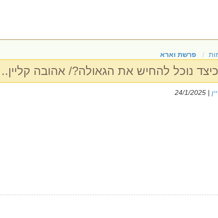
ות
פרשת וארא
צד נוכל להחיש את הגאולה?/ אהובה קליין..
ין
| 24/1/2025