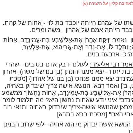
אהובה קליין על היצירה (c)
תו של עמרם הייתה יוכבד בת לוי - אחות של קהת.
וכבד הייתה אמם של אהרון , משה ומרים.
נאמר:"וַיִּקַּח אַהֲרֹן אֶת-אֱלִישֶׁבַע בַּת-עַמִּינָדָב, אֲחוֹת
ּׁה; וַתֵּלֶד לוֹ, אֶת-נָדָב וְאֶת-אֲבִיהוּא, אֶת-אֶלְעָזָר,
ה"כ- ארבעה בנים.
אמר רבי אליעזר:
לעולם ידבק אדם בטובים - שהרי
 יתרו - יצא ממנו יהונתן (בן בנו של משה), אהרון
נדב יצא ממנו פנחס (בן בנו של אהרון) [מסכת
ב'] ואמר רבא: הנושא אישה צריך שיבדוק באחיה,
 אַהֲרֹן אֶת-אֱלִישֶׁבַע בַּת-עַמִּינָדָב, אֲחוֹת נַחְשׁוֹן
" ממשמע
דב" איני יודע שאחות נחשון היא? מה תלמוד לומר:
מכאן שהנושא אישה-צריך שיבדוק באחיה ותנא: רוב
אחי האם" [מסכת בבא בתרא]
הנושא אישה יבדוק מי הוא אחיה - לפי שרוב הבנים
ם.