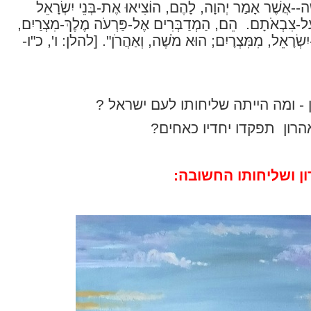
ׁה--אֲשֶׁר אָמַר יְהוָה, לָהֶם, הוֹצִיאוּ אֶת-בְּנֵי יִשְׂרָאֵל
ַל-צִבְאֹתָם.
הֵם, הַמְדַבְּרִים אֶל-פַּרְעֹה מֶלֶךְ-מִצְרַיִם,
ִשְׂרָאֵל, מִמִּצְרָיִם; הוּא מֹשֶׁה, וְאַהֲרֹן".
[להלן: ו', כ"ו-
ן - ומה הייתה שליחותו לעם ישראל ?
הרון
תפקדו יחדיו כאחים?
ן ושליחותו החשובה: