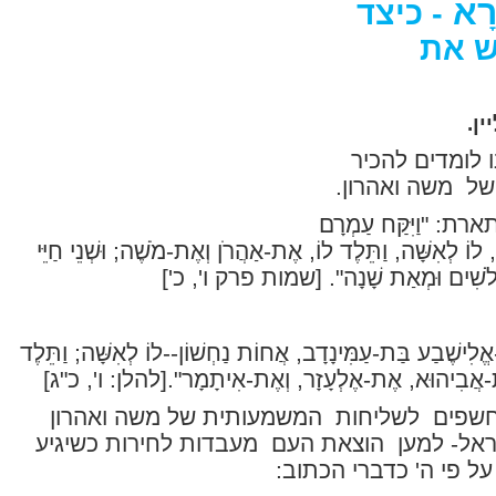
ֵרָא
- כיצד
ש את
ן.
 לומדים להכיר
של
משה ואהרון.
תארת:
"וַיִּקַּח עַמְרָם
לוֹ לְאִשָּׁה, וַתֵּלֶד לוֹ, אֶת-אַהֲרֹן וְאֶת-מֹשֶׁה; וּשְׁנֵי חַיֵּי
לֹשִׁים וּמְאַת שָׁנָה".
[שמות פרק ו', כ']
-אֱלִישֶׁבַע בַּת-עַמִּינָדָב, אֲחוֹת נַחְשׁוֹן--לוֹ לְאִשָּׁה; וַתֵּלֶד
-אֲבִיהוּא, אֶת-אֶלְעָזָר, וְאֶת-אִיתָמָר".
[להלן: ו', כ"ג]
נחשפים
לשליחות
המשמעותית של משה ואהרון
אל- למען
הוצאת העם
מעבדות לחירות כשיגיע
על פי ה' כדברי הכתוב: