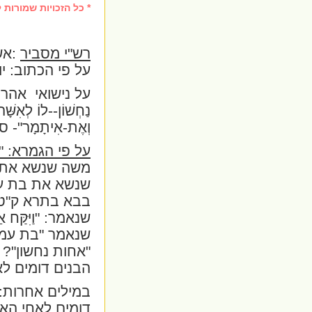
* כל הזכויות שמורות ל
רש"י מסביר
:אש
על פי הכתוב: י
על
נישואי
אהרון
נַחְשׁוֹן--לוֹ לְאִשָ
וְאֶת-אִיתָמָר"
- ס
על פי הגמרא: "
משה שנשא את בת
שנשא את בת עמי
בבא בתרא ק"ט, 
שנאמר:
"וַיִּקַּח
שנאמר "בת עמינ
"אחות נחשון"? 
הבנים דומים ל
במילים אחרות: 
דומים לאחי הא