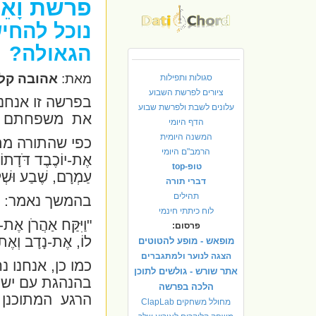
פרשת
וָא
נוכל להחי
הגאולה?
מאת:
אהובה קליי
סגולות ותפילות
ציורים לפרשת השבוע
בפרשה זו אנחנו
עלונים לשבת ולפרשת שבוע
את
משפחתם 
הדף היומי
המשנה היומית
כפי שהתורה מ
הרמב"ם היומי
אֶת-יוֹכֶבֶד דֹּדָתוֹ, 
טופ-top
עַמְרָם, שֶׁבַע וּשְׁ
דברי תורה
תהילים
בהמשך נאמר:
לוח כיתתי חינמי
"וַיִּקַּח אַהֲרֹן אֶת
פרסום:
לוֹ, אֶת-נָדָב וְאֶת
מופאש - מופע להטוטים
הצגה לנוער ולמתגברים
כמו כן, אנחנו 
אתר שורש - גולשים לתוכן
בהנהגת עם ישר
הלכה בפרשה
הרגע
המתוכנן 
מחולל משחקים ClapLab