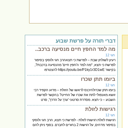
דברי תורה על פרשת שבוע
מה למד החפץ חיים מנסיעה ברכב..
חגי 12
רעיון לשולחן שבת – לפרשת כי תצאהרב חגי ולוסקי בסיפור
לפרשת כי תצא, *מה למד ה'חפץ חיים' מהנסיעה ברכבת?,
בקישור https://youtu.be/P1ky1r3D1wE להצטרפו
ביומו תתן שכרו
חגי 12
ביומו תתן שכרולהיכנס לראשו של הזולת – מדוע הקפיד רבי
זושא מאנפולי לתת את שכרו של החייט? בהקשר לפרשת
השבוע – כי תצא. מסדרת סרטוני 'ערך על הדרך', סרט
רגישות לזולת
חגי 12
רגישות לזולת רגישות לזולת - לפרשת כי תצא, הרב חגי ולוסקי
בסיפור מדהים, על רגישות 2 בחורים לחברם. בסוף ניתן להם