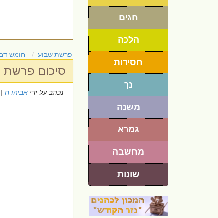
חגים
הלכה
פרשת שבוע
חומש דבר
חסידות
סיכום פרשת ה
נך
נכתב על ידי
אביהו ח
 13/9/2024
משנה
גמרא
מחשבה
שונות