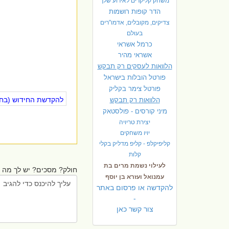
משחק קליקרים לאירוע שלך
הדר קופות רושמות
צדיקים, מקובלים, אדמו"רים
בעולם
כרמל אשראי
אשראי מהיר
הלוואות לעסקים רק תבקש
פורטל הובלות בישראל
פ
ורטל צימר בקליק
להקדשת החידוש (בחינ
הלוואות רק תבקש
מיני קורסים - פולסטאק
יצירת טריויה
יויו משחקים
קליפיקלפ - קליפ מדליק בקלי
קלות
לעילוי נשמת מרים בת
חולק? מסכים? יש לך מה ל
עמנואל ועזרא בן יוסף
להקדשה או פרסום באתר
-
צור קשר כאן