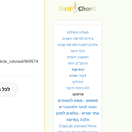
סגולות ותפילות
ציורים לפרשת השבוע
עלונים לשבת ולפרשת שבוע
הדף היומי
המשנה היומית
ticle_cdo/aid/969574
הרמב"ם היומי
טופ-top
דברי תורה
תהילים
לוח כיתתי חינמי
לכל ה
פרסום:
מופאש - מופע להטוטים
הצגה לנוער ולמתגברים
אתר שורש - גולשים לתוכן
הלכה בפרשה
מחולל משחקים ClapLab