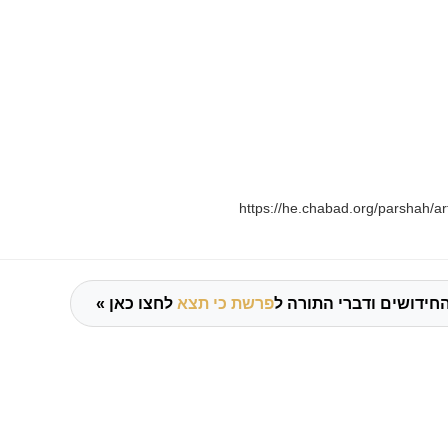
https://he.chabad.org/parshah/ar
חידושים ודברי התורה ל
פרשת כי תצא
לחצו כאן »