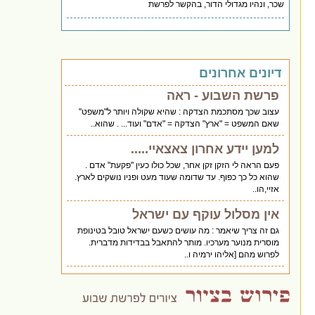
שכר, ונהיו מגדולי הדור, בהקשר לפרשת
דיונים אחרונים
פרשת השבוע - ראה
עצוב שכך מסתכמת הצדקה : שהיא שקולה ויותר ל"משפט"
שאם המשפט = "ארץ" הצדקה = "אדם" ועוד... . שהוא..
למען יידע אחרון צאצאיי.....
פעם הראה לי הזקן זקן אחר, שכל כולו כעין "פקעת" אדם .
שהוא כל כך כפוף. עד שדומה שעוד מעט ופניו נושקים לארץ.
אזיי,הו..
אין מסלול עוקף עם ישראל
גם זה צריך שיאמר : מה עושים כשעם ישראל טובל בטינופת
מוסרית מנוער מערכיו. מותר להתאבל בבדידות מדברית.
לפרוש מהם [אליהו ירמיה ו..