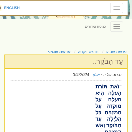
|
ENGLISH
Toggle
navigation
כניסה ומדורים
Toggle
navigation
פרשת שבוע
חומש ויקרא
פרשת שמיני
עַד הַבֹּקֶר..
נכתב על ידי
אלון
| 3/4/2024
"
זֹאת תּוֹרַת
הָעֹלָה הִיא
הָעֹלָה עַל
מוֹקְדָה עַל
הַמִּזְבֵּחַ כָּל
הַלַּיְלָה עַד
הַבֹּוקֶר וְאֵשׁ