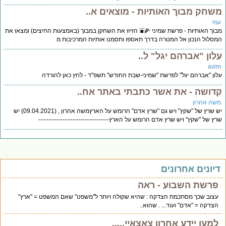
שחק מבוך האותיות - מוצאים א..
מי
וך האותיות - פרשת שמיני 🌽⛲ הזיזו את השחקן במבוך (באמצעות החיצים) ומצאו את
סלול הנכון אל המטרה בדרך תאספו ותסמנו אותיות המרכיבות מ
לון "אברהם יגל" ל..
avi
ון "אברהם יגל" לפרשת "שמיני-שבת החודש" תשפ"ד - לחץ כאן להורדה
דושה - את אשר כתבתי באתר אח..
שה אהרון
יש שרץ של "שקץ" ויש גם "שרץ אדם" הרומש על הארץמשה אהרון , (09.04.2021) יש
ץ של "שקץ" ויש שרץ אדם הרומש על הארץ-----------------------------------
יונים אחרונים
פרשת השבוע - ראה
עצוב שכך מסתכמת הצדקה : שהיא שקולה ויותר ל"משפט" שאם המשפט = "ארץ"
הצדקה = "אדם" ועוד... . שהוא..
למען יידע אחרון צאצאיי.....