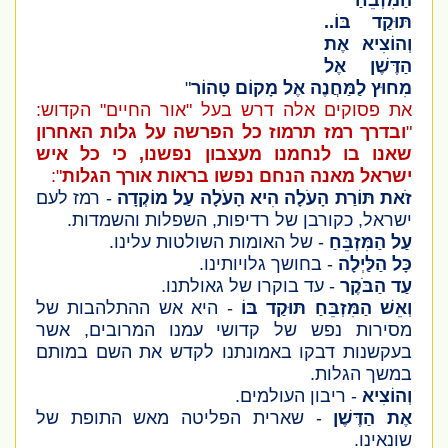
הַמִּזְבֵּחַ
תּוּקַד בּוֹ
..
וְהוֹצִיא אֶת
הַדֶּשֶׁן אֶל
מִחוּץ לַמַּחֲנֶה אֶל מָקוֹם טָהוֹר
"
את פסוקים אלה דרש בעל "אור החיים" הקדוש:
"
ובדרך רמז תרמוז כל הפרשה על גלות האחרון
שאנו בו לנחמנו מעצבון נפשנו, כי כל איש
ישראל מאנה הנחם נפשו בראות אורך הגלות
":
זֹאת תּוֹרַת הָעֹלָה הִיא הָעֹלָה עַל מוֹקְדָה
- רמז לעם
ישראל, כקורבן של רדיפות, השפלות והשמדות.
עַל הַמִּזְבֵּחַ
- של האומות השולטות עלינו.
כָּל הַלַּיְלָה
- בחושך גלויותינו.
עַד הַבֹּקֶר
- עד בוקרו של גאולתנו.
וְאֵשׁ הַמִּזְבֵּחַ תּוּקַד בּוֹ
- היא אש ההתלהבות של
מסירות נפש של קדושי עמנו המרובים, אשר
בעקשנות דבקו באמונתנו לקדש את השם במותם
במשך הגלות.
וְהוֹצִיא
- ריבון העולמים.
אֶת הַדֶּשֶׁן
- שארית הפליטה מאש התופת של
שונאינו.