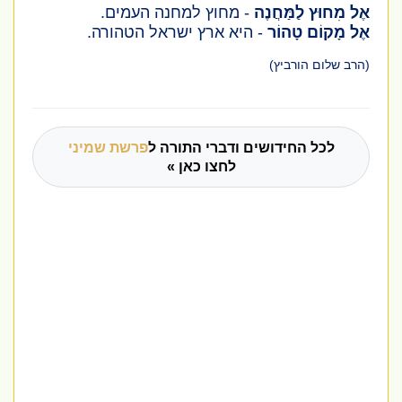
אֶל מִחוּץ לַמַּחֲנֶה
- מחוץ למחנה העמים.
אֶל מָקוֹם טָהוֹר
- היא ארץ ישראל הטהורה.
(הרב שלום הורביץ)
לכל החידושים ודברי התורה ל
פרשת שמיני
לחצו כאן »