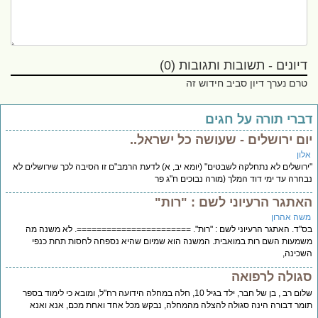
דיונים - תשובות ותגובות (0)
טרם נערך דיון סביב חידוש זה
ברי תורה על חגים
ום ירושלים - שעושה כל ישראל..
לון
רושלים לא נתחלקה לשבטים" (יומא יב, א) לדעת הרמב"ם זו הסיבה לכך שירושלים לא
חרה עד ימי דוד המלך (מורה נבוכים ח"ג פר
אתגר הרעיוני לשם : "רות"
שה אהרון
"ד. האתגר הרעיוני לשם : "רות". =======================. לא משנה מה
מעות השם רות במואבית. המשנה הוא שמיום שהיא נספחה לחסות תחת כנפי
כינה,
גולה לרפואה
שלום רב , בן של חבר, ילד בגיל 10, חלה במחלה הידועה רח"ל, ומובא כי לימוד בספר
מר דבורה הינה סגולה להצלה מהמחלה, נבקש מכל אחד ואחת מכם, אנא ואנא