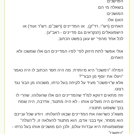
הפרשנים
בשאלה מי הם
המושכים:
האם אלו
האחים (רש"י, רד"ק), או המדיינים (רשב"ם, רש"ר ועוד) או
הישמעאלים (הנקראים גם מדיינים - ראב"ע) .
לכל אחד מהפי' יש עוגן בפשט הכתוב.
אולי אפשר לתת חיזוק לפי' לפיו המדיינים הם אלו שמשכו ולא
האחים.
המילה "וימשכו" היא מיותרת. מה היה חסר הכתוב לו היה נאמר
"ויעלו את יוסף מן הבור"?
אלא ש"וימשכו" מעיד על לקיחה בעל כרחו, משכוהו מן הבור נגד
רצונו.
וזה מתאים דווקא למ"ד שהמדיינים הם אלו שהעלוהו, שהרי לו
האחים היה מעלים אותו - לא היה מתנגד, אדרבה, היה שמח
בכך ששמעו תחנוניו.
משא"כ כשרואה את המדיינים שבאו להעלותו ויודע שכל עניינם
הוא מסחר, אף בבני אדם, הוא מתנגד להעלאה זו, ל"הצלה"
שמשמעותה היא עבדות עולם, ולכן הם מושכים אותו בעל כרחו -
"וימשכו".