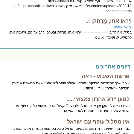
גליון תורתך שאלתי - מקץ תשפ"ג https://shaalti.co.il/wp-
content/uploads/2022/12/גיליון-פרשת-מקץ-תשפג.pdf https://shaalti.co.il/wp-
content/uploads
וַיִּרְאוּ אֹתוֹ, מֵרָחֹק; ו..
משה אהרון
בס"ד. אח קרוב ============. וַיִּרְאוּ אֹתוֹ, מֵרָחֹק; וּבְטֶרֶם יִקְרַב אֲלֵיהֶם, וַיִּתְנַכְּלוּ אֹתוֹ
לַהֲמִיתוֹ. יט וַיֹּאמְרוּ, אִישׁ א
דיונים אחרונים
פרשת השבוע - ראה
עצוב שכך מסתכמת הצדקה : שהיא שקולה ויותר ל"משפט" שאם המשפט = "ארץ"
הצדקה = "אדם" ועוד... . שהוא..
למען יידע אחרון צאצאיי.....
פעם הראה לי הזקן זקן אחר, שכל כולו כעין "פקעת" אדם . שהוא כל כך כפוף. עד
שדומה שעוד מעט ופניו נושקים לארץ. אזיי,הו..
אין מסלול עוקף עם ישראל
גם זה צריך שיאמר : מה עושים כשעם ישראל טובל בטינופת מוסרית מנוער מערכיו.
מותר להתאבל בבדידות מדברית. לפרוש מהם [אליהו ירמיה ו..