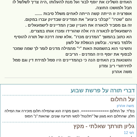
האחים השליכו את יוסף לבור ועל מנת להעלותו ,היה צריך לשלשל לו
חבל ולמושכו החוצה.
אופרציה זו הייתה קשה הייתה לאחים משלל סיבות ......
והם "שכרו" "קבלני ביצוע" את המדינים שבדיוק עברו במקום.
זה גם מסביר לכאורה את העניין שבין המדיינים לישמעאלים .
הישמעאלים לכאורה היו אלה שהורידו ומכרו אותו במצרים.
הא כתוב בהמשך "המדנים מכרו" .אלא שזה דרכה של תורה להוסיף
וללמד בשינוי. ובלשון הנופלת על לשון
והשינוי הוא בהשמטת האות "י" מהמילה מדנים לומר לך שמה שמכר
לבסוף את יוסף היה המדנים - הריבים
והשנאות בין האחים הנה כי כןהמדיינים היו סמל למידת דין וגם סמל
לחירחורי ריב ומדון
משה אהרון
דברי תורה על פרשת שבוע
על החלום
משה אהרון
בס"ד. על החלום =============. האם מקרה הוא שהמילה חלום מזכירה את המילה
חלון. שהחלום הוא מגוון של "חלונות" לסוגי תודעה שונים. שהאות "נ" הסופ
גליון תורתך שאלתי - מקץ
חגי 12