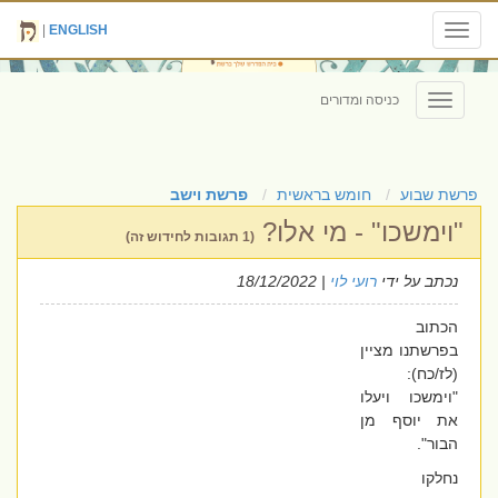
|
ENGLISH
Toggle
navigation
כניסה ומדורים
Toggle
navigation
פרשת שבוע
חומש בראשית
פרשת וישב
"וימשכו" - מי אלו?
(1 תגובות לחידוש זה)
נכתב על ידי
רועי לוי
| 18/12/2022
הכתוב
בפרשתנו מציין
(לז/כח):
"וימשכו ויעלו
את יוסף מן
הבור".
נחלקו