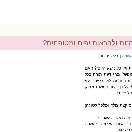
נות ולהראות יפים ומטופחים?
חשבה
| 30/3/2021
כיצד היהדות מתייחסת אל כל נושא היופי? האם 
צריך או כדאי לצאת חופש? מהי דעת תורה בכל 
נושא האסתטיקה? מדוע היהדות לא מציינת ולא 
חוגגת את יום האישה? על כך ועוד במשהו מתוק 
עונינים גם אתם להכניס קצת מלח ופלפל לשולחן 
"גם לנשמה מגיע אוכל" הגות העצמה מחשבה 