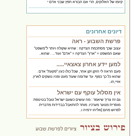
קיומו של האלוקים, הרי אם הבורא חפץ שבני אדם י
דיונים אחרונים
פרשת השבוע - ראה
עצוב שכך מסתכמת הצדקה : שהיא שקולה ויותר ל"משפט"
שאם המשפט = "ארץ" הצדקה = "אדם" ועוד... . שהוא..
למען יידע אחרון צאצאיי.....
פעם הראה לי הזקן זקן אחר, שכל כולו כעין "פקעת" אדם .
שהוא כל כך כפוף. עד שדומה שעוד מעט ופניו נושקים לארץ.
אזיי,הו..
אין מסלול עוקף עם ישראל
גם זה צריך שיאמר : מה עושים כשעם ישראל טובל בטינופת
מוסרית מנוער מערכיו. מותר להתאבל בבדידות מדברית.
לפרוש מהם [אליהו ירמיה ו..