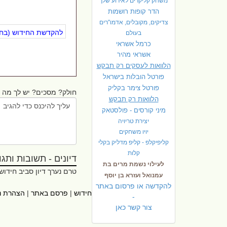
משחק קליקרים לאירוע שלך
הדר קופות רושמות
צדיקים, מקובלים, אדמו"רים
להקדשת החידוש (בחינ
בעולם
כרמל אשראי
אשראי מהיר
הלוואות לעסקים רק תבקש
פורטל הובלות בישראל
פ
ורטל צימר בקליק
חולק? מסכים? יש לך מה ל
הלוואות רק תבקש
מיני קורסים - פולסטאק
יצירת טריויה
יויו משחקים
קליפיקלפ - קליפ מדליק בקלי
קלות
דיונים - תשובות ותגובו
לעילוי נשמת מרים בת
טרם נערך דיון סביב חידוש
עמנואל ועזרא בן יוסף
להקדשה או פרסום באתר
ראשי
|
אתרי עזר
|
אודות חידוש
|
פרסם באתר
|
הצהרת נ
-
צור קשר כאן