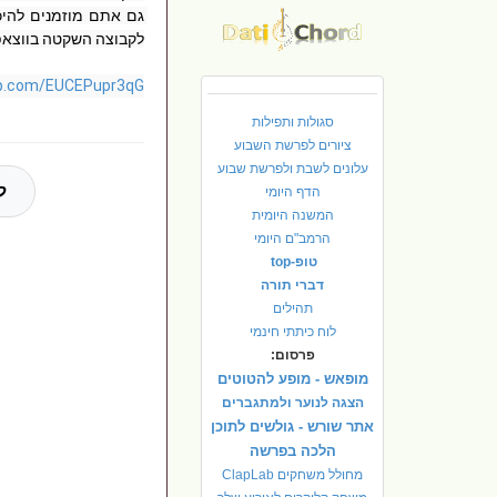
.com/EUCEPupr3qG...
סגולות ותפילות
ציורים לפרשת השבוע
עלונים לשבת ולפרשת שבוע
ל
הדף היומי
המשנה היומית
הרמב"ם היומי
טופ-top
דברי תורה
תהילים
לוח כיתתי חינמי
פרסום:
מופאש - מופע להטוטים
הצגה לנוער ולמתגברים
אתר שורש - גולשים לתוכן
הלכה בפרשה
מחולל משחקים ClapLab