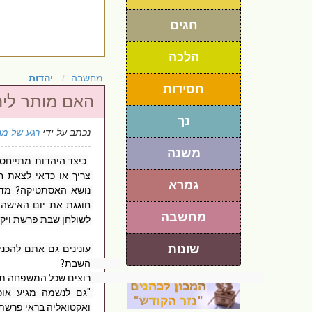
חגים
הלכה
מחשבה
יהדות
חסידות
האם מותר ליה
נך
נכתב על ידי
רגע של מ
משנה
גמרא
מחשבה
שונות