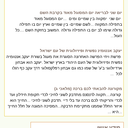
יום שני לבריאה יום המסוגל מאוד בקרבת השם
יום שני ימקווה בין שמיים ומים ...יום המסוגל מאוד
בתפילה המקווה ...לשם שמיים- בין שמיים וארץ יום בו תפילה
גדולה.שימו לב יום בו התפילה גדולה .המשוב בחזקת השם ....כל
העול...
יעקב אנטומינ נפשית ופיזיולוגית של עם ישראל
פרשת ויחי הפרשה האחרונה הסוגרת את מעגל בשורת יעקב.אנטומיה
נפשית ופיזיולוגית של העם היהודי בארץ ישראל .יעקב הוא אבחון
ארדיולווגי ב'ע' של שמו כמו גם אבחון רפלקסולוגי דרך עקב כף רגלו
לכל ...
מקורונה להבאתי לכם ברכה (מלאכי ג)
קורונה....תקווה לרנסנס.מתדבק לשוני לחיכי לכדי תקופת חידלון ועד
לכדי והריקותי לכם ברכה עד בלי דיי .תדבק לשוני לחיכי ...החייך הוא
איזור החלל שממנו מתקיימת הדבקה...המסיכה המגנה על חלל החייך
...היא ...
מידע אישי