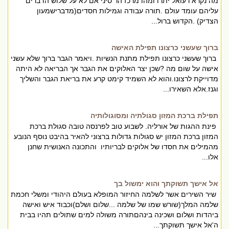
מה נקרא רעואל יתרו ומהו מרכז הר סיני אם לא על שלוש הדברים
עליהם עומד עולם .תורה עבודה וגמילות חסדים(מדברישמעון
הצדיק) .הקדוש ברול...
ברוך שעשני כרצונו תפילת האישה
ברוך שעשני כרצונו תפילת מתנת הנשיות .ויאמר הגבר ברוך שלא עשני
אישה על שום מה ?שכן יצר האלוקים את הגבר אך הבריאה לא היתה
מדוייקת לרצונו.והוא לא השמיד קימט קרע את בריאת הגבר והשליך
וגנז.אלא השאירו...
תפילת ברכת המזון סגולתיה ומסוגולותיה
פינת ההגות של אורליה. לשבוע טוב לפרנסה טובה סגולת ברכת
המזון ברכת המזון יש סגולות גדולות ברצוני להאיר בהיבט נוסף הנובע
מהמילים את חסדו של אלוקים לבריותיו והתכונה האנושית שחנן
אלו...
אל אישך תשוקתך והוא ימשול בך
שיר השירים אשר לשלמה החיזור המופלא בעולם היהודי ומשלי חכמת
שלמה המלך(שורש שמו של שלמה ...שלום ושלם)וכבוד איש ואישה
ביהדות ושלום ושכינה בינהםתורה משולה למים שתולים תהיו בבית
ה'אל אישך תשוקתך...