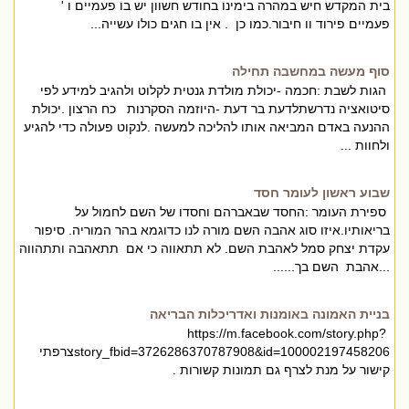
בית המקדש חיש במהרה בימינו בחודש חשוון יש בו פעמיים ו '
פעמיים פירוד וו חיבור.כמו כן . אין בו חגים כולו עשייה...
סוף מעשה במחשבה תחילה
הגות לשבת :חכמה -יכולת מולדת גנטית לקלוט ולהגיב למידע לפי
סיטואציה נדרשתלדעת בר דעת -היוזמה הסקרנות כח הרצון .יכולת
ההנעה באדם המביאה אותו להליכה למעשה .לנקוט פעולה כדי להגיע
ולחוות ...
שבוע ראשון לעומר חסד
ספירת העומר :החסד שבאברהם וחסדו של השם לחמול על
בריאותיו.איזו סוג אהבה השם מורה לנו כדוגמא בהר המוריה. סיפור
עקדת יצחק סמל לאהבת השם. לא תתאווה כי אם תתאהבה ותתהווה
...אהבת השם בך......
בניית האמונה באומנות ואדריכלות הבריאה
https://m.facebook.com/story.php?
story_fbid=3726286370787908&id=100002197458206צרפתי
קישור על מנת לצרף גם תמונות קשורות .