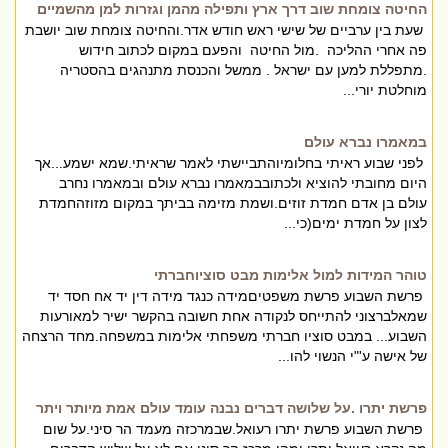
החיטה צומחת שוב דרך ארץ ותפילה מהמן וגזרות למן מהשמיים
שעת בין ערביים של שישי ראש חודש אדר.והחיטה צומחת שוב יושבת
פה אחרי ההליכה .מול החיטה והפעם במקום לכתוב חידוש
.מתפללת למען עם ישראל . ממשל והכנסת מתנהגים בהסטריה
מוחלטת יורי...
במאמרו נברא עולם
לפני שבוע ראיתי בחלומיוהתביישתי לאמר שראיתי.שמא ישמע...אך
היום מחובתי להוציא ולכתובבמאמרו נברא עולם ובמאמרו נחרב
עולם בן אדם חמדת זוזים.ושמת מזימה בביתך במקום מזוזהחמדת
לצון על חמדת ימים(כי...
טוהר המידות למול אלימות מבט סוציוחברתי
פרשת השבוע פרשת משפטיםמידה כנגד מידה דין יד אח חסד יד
שמאלברצוני להתייחס לנקודה אחת חשובה בהקשר ישיר למאורעות
השבוע... במבט סוציו חברתי משפחתי אלימות במשפחה.מחד הרצחה
של אישה ע'"י הנשוי להו...
פרשת יתרו .על שלושה דברים נבנה עומד עולם אמת מיותר ויתר
פרשת השבוע פרשת יתרו רעואל.שבמרכזה מעמד הר סיני.על שום