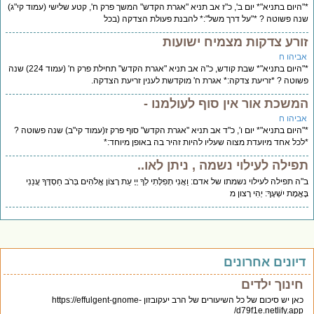
*"היום בתניא"* יום ב', כ"ז אב תניא "אגרת הקדש" המשך פרק ח', קטע שלישי (עמוד קי"ג)
שנה פשוטה ? *"על דרך משל":* להבנת פעולת הצדקה (בכל
זורע צדקות מצמיח ישועות
אביהו ח
*"היום בתניא"* שבת קודש, כ"ה אב תניא "אגרת הקדש" תחילת פרק ח' (עמוד 224) שנה
פשוטה ? *זריעת צדקה:* אגרת ח' מוקדשת לענין זריעת הצדקה.
המשכת אור אין סוף לעולמנו -
אביהו ח
*"היום בתניא"* יום ו', כ"ד אב תניא "אגרת הקדש" סוף פרק ז(עמוד קי"ב) שנה פשוטה ?
*לכל אחד מיועדת מצוה שעליו להיות זהיר בה באופן מיוחד:*
תפילה לעילוי נשמה , ניתן לאו..
ב"ה תפילה לעילוי נשמתו של אדם: וַאֲנִי תְפִלָּתִי לְךָ יְיָ עֵת רָצוֹן אֱלֹהִים בְּרֹב חַסְדֶּךָ עֲנֵנִי
בֶּאֱמֶת יִשְׁעֶךָ: יְהִי רָצון מ
דיונים אחרונים
חינוך ילדים
כאן יש סיכום של כל השיעורים של הרב יעקובזון https://effulgent-gnome-
d79f1e.netlify.app/