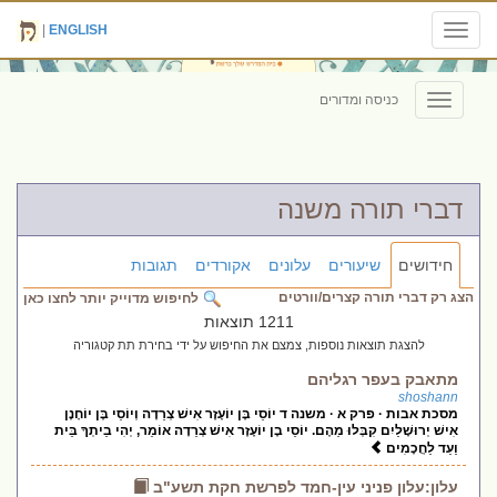
|
ENGLISH
Toggle
navigation
כניסה ומדורים
Toggle
navigation
דברי תורה משנה
חידושים
שיעורים
עלונים
אקורדים
תגובות
הצג רק דברי תורה קצרים/וורטים
לחיפוש מדוייק יותר לחצו כאן
1211 תוצאות
להצגת תוצאות נוספות, צמצם את החיפוש על ידי בחירת תת קטגוריה
מתאבק בעפר רגליהם
shoshann
מסכת אבות · פרק א · משנה ד יוֹסֵי בֶּן יוֹעֶזֶר אִישׁ צְרֵדָה וְיוֹסֵי בֶּן יוֹחָנָן
אִישׁ יְרוּשָׁלַיִם קִבְּלוּ מֵהֶם. יוֹסֵי בֶן יוֹעֶזֶר אִישׁ צְרֵדָה אוֹמֵר, יְהִי בֵיתְךָ בֵּית
וַעַד לַחֲכָמִים
עלון:עלון פניני עין-חמד לפרשת חקת תשע"ב