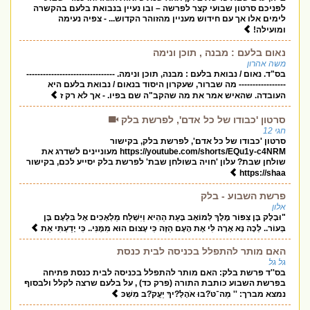
לפניכם סרטון שבועי קצר לפרשה – ובו נעיין בנבואת בלעם בהקשרה
לימים אלו אך עם חידוש מעניין מהזוהר הקדוש... - צפיה נעימה
ומועילה!
נאום בלעם : מבנה , תוכן ונימה
משה אהרון
בס"ד. נאום / נבואת בלעם : מבנה, תוכן ונימה. --------------------------------
----------------- מה שברור, שעקרון היסוד בנאום / נבואת בלעם היא
העובדה. שהאיש אמר את מה שהקב"ה שם בפיו. - אך לא רק ז
סרטון 'כבודו של כל אדם', לפרשת בלק
חגי 12
סרטון 'כבודו של כל אדם', לפרשת בלק, בקישור
https://youtube.com/shorts/EQu1y-c4NRM מעוניינים לשדרג את
שולחן שבת? עלון 'חויה בשולחן שבת' לפרשת בלק יסייע לכם, בקישור
https://shaa
פרשת השבוע - בלק
אלון
"וּבָלָק בֶּן צִפּוֹר מֶלֶךְ לְמוֹאָב בָּעֵת הַהִיא וַיִּשְׁלַח מַלְאָכִים אֶל בִּלְעָם בֶּן
בְּעוֹר.. לְכָה נָּא אָרָה לִּי אֶת הָעָם הַזֶּה כִּי עָצוּם הוּא מִמֶּנִּי.. כִּי יָדַעְתִּי אֵת
האם מותר להתפלל בכניסה לבית כנסת
גל גל
בס''ד פרשת בלק: האם מותר להתפלל בכניסה לבית כנסת פתיחה
בפרשת השבוע כותבת התורה (פרק כד) , על בלעם שרצה לקלל ולבסוף
נמצא מברך: '' מַה־טֹּ?בוּ אֹהָלֶ?יךָ יַעֲקֹ?ב מִשְׁכּ