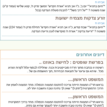
אביהו ח
*"היום בתניא"* יום ב', כ"ז אב תניא "אגרת הקדש" המשך פרק ח', קטע שלישי (עמוד קי"ג)
שנה פשוטה ? *"על דרך משל":* להבנת פעולת הצדקה (בכל
זורע צדקות מצמיח ישועות
אביהו ח
*"היום בתניא"* שבת קודש, כ"ה אב תניא "אגרת הקדש" תחילת פרק ח' (עמוד 224) שנה
פשוטה ? *זריעת צדקה:* אגרת ח' מוקדשת לענין זריעת הצדקה.
דיונים אחרונים
בפרשת שופטים : לחישה באוזנו ..
רשימה זו נכתבה מתוך חרדה סובייקטיבית וכנה. שחלילה לבסוף עלול לקרות הגרוע
מכל . שיהא גם ערעור על תוצאות הבחירות ,תוך האשמתו גם של ..
המשפט הראשון....
בראש תרי"ג המצוות הייתה צריכה להתנוס המצווה הכפולה: מחד המצווה לאמץ את
הדרך הדמוקרטית ["תתן לך" שאין לך נתינה טובה וחשובה יותר לע..
המשפט הראשון....
בראש תרי"ג המצוות הייתה צריכה להתנוס המצווה הכפולה: מחד בדרך דמוקרטית
["תתן לך" שאין לך נתינה טובה וחשובה יותר לעצמך שהיא גם נתחנ..