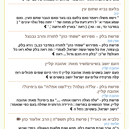
בלעם נביא שתום עין
יניב
" וישא משלו ויאמר נאם בלעם בנו בער ונאם הגבר שתם העין . נאם
שמע אמרי א ' ל וידע דעת עליון מחזה שד ' י יחזה נפל וגלוי עינים " (
במדבר כד , טו - טז ). ( ראה ' בארץ לא זרועה ', '
פרשת בלק – מפירוש "שפתי כהן" לתורה והרב נבנצל
אורן מס
פרשת בלק – מפירוש "שפתי כהן" לתורה במדבר כב,ב: וַיַּרְא בָּלָק,
בֶּן-צִפּוֹר, אֵת כָּל-אֲשֶׁר-עָשָׂה יִשְׂרָאֵל, לָאֱמֹרִי : מה ראה בלק שלא ראו כל
העולם? ש"כ: "בלק היה חכם גדול ... ראה
העם יושב בשיטים/שיר מאת: אהובה קליין
אהובה קליין
הָעָם יוֹשֵׁב בַּשִּׁטִּים מֵאֵת: אֲהוּבָה קְלַייְן © וַיְהִי הַיּוֹם שָׁמַיִם תְּכוּלִים רוּחַ
קַלָּה מַרְקִידָה עָלִים עַם יִשְׂרָאֵל יוֹשֵׁב בַּשִּׁטִּים שַׁ
פרשת בלק - עָלֹ?ה נַעֲלֶה? וְיָרַ?שְׁנוּ אֹתָ?הּ" גם בימינו?/
אהובה קליין.
אהובה קליין
פרשת בלק - "עלה נעלה וירשנו אותה- ...." גם בימינו? מאת: אהובה
קליין. אחד הנושאים בפרשה : הירידה הרוחנית שחלה בעם כפי שנאמר:
"וַיֵּשֶׁב יִשְׂרָאֵל, בַּשִּׁטִּים; וַיָּחֶל ה
כלביא או כארי? | פרשת בלק תשפ"ה | הרב אלעזר כהן
אלעזר כהן
ב"ה, ערב שבת פרשת בלק, תהא שנת פלאות הגאולה. כמדי שבוע