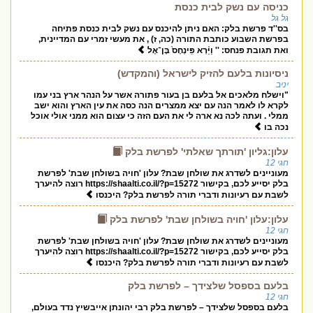
כניסה עם נשק לבית כנסת
גל גל
בס''ד פרשת בלק: האם ניתן להיכנס עם נשק לבית כנסת פתיחה
בפרשת השבוע כותבת התורה (כה, ז) , את מעשי זמרי עם המדיינית,
ואת תגובת פנחס: '' וַיַּ֗רְא פִּֽינְחָס֙ בֶּן־אֶל
ניסיונות בלעם להזיק לישראל (והמקדש)
יניב
"וישלח מלאכים אל בלעם בן בעור פתורה אשר על הנהר ארץ בני עמו
לקרא לו לאמר הנה עם יצא ממצרים הנה כסה את עין הארץ והוא ישב
ממלי . ועתה לכה נא ארה לי את העם הזה כי עצום הוא ממני אולי אוכל
נכה בו
עלון:גליון 'תורתך שאלתי' לפרשת בלק
חגי 12
מעוניינים לשדרג את שולחן שבת? עלון 'חויה בשולחן שבת' לפרשת
בלק יסייע לכם, בקישור https://shaalti.co.il/?p=15272 רוצה להיערך
לשבת עם רעיונות ודברי תורה לפרשת בלק? היכנסו
עלון:עלון 'חויה בשולחן שבת' לפרשת בלק
חגי 12
מעוניינים לשדרג את שולחן שבת? עלון 'חויה בשולחן שבת' לפרשת
בלק יסייע לכם, בקישור https://shaalti.co.il/?p=15272 רוצה להיערך
לשבת עם רעיונות ודברי תורה לפרשת בלק? היכנסו
בלעם בספסל שלצידך – לפרשת בלק
חגי 12
בלעם בספסל שלצידך – לפרשת בלק רבי יהונתן אייבשיץ נדד בעולם,