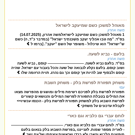
מאוהל למשכן כשם שמיעקב לישראל
משה אהרון
1 מאוהל למשכן כשם שמיעקב לישראלמשה אהרון, (14.07.2025)
בס"ד. "מַה טֹּבוּ אֹהָלֶיךָ יַעֲקֹב מִשְׁכְּנֹתֶיךָ יִשְׂרָאֵל" (במדבר כ"ד, ה) כשם
ש"ישראל" הוא שיכלול - משופר של השם "יעקב". [ברמז ל
בלעם - נביא לשעה.
משה אהרון
בס"ד. בלעם נביא לשעה. ------------------------------ קוסם , נביא לשעה
ושוב קוסם. בלעם נקלע לנבואה של שעה והכל בעבור עם ישראל. שהיה
קוסם ולבסוף שב להיות אך קוסם וכך גם נהרג. תוית הרזומה שלו
משחק תפזורת לפרשת בלק - משחק השבת
עמי
תפזורת לפרשת בלק לפניכם רשימת מילים ומושגים מהפרשה מצאו
את המילים בטבלת התפזורת לפרשה המילים והנושאים קשורים
לפרשת השבוע בלק למשחק תפזורת לפרשת בלק - הכנסו עכשיו>>
לקבלת עדכונים על משחקי
לוחם עברי גם כלביא וגם כארי
משה אהרון
בס"ד. לוחם עברי גם כלביא וגם כארי. -------------------------------------------
- לאריה מספר שמות. לענייננו ,בפרשת השבוע בלק בנאום בלעם
מופיעים הלביא והארי ולא בכדי שראשית עוצמתו של עם ישר