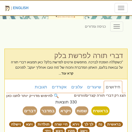
|
ENGLISH
Toggle
navigation
כניסה ומדורים
Toggle
navigation
דברי תורה לפרשת בלק
"כשקללה הופכת לברכה. מחפשים וורטים לפרשת בלק? כאן תמצאו דברי תורה
על נבואות בלעם, האתון המדברת והכוח של 'מה טובו אוהליך יעקב'. לפניכם
מיטב החידושים והרעיונות על השגחה פרטית והגנה על עם ישראל, מוכנים
קרא עוד...
לקריאה ושיתוף."
חידושים
שיעורים
עלונים
אקורדים
תגובות
הצג רק דברי תורה קצרים/וורטים
לחיפוש מדוייק יותר לחצו כאן
330 תוצאות
בראשית
שמות
ויקרא
במדבר
דברים
בראשית
נח
לך לך
וירא
חיי שרה
תולדות
ויצא
וישלח
וישב
מקץ
ויגש
ויחי