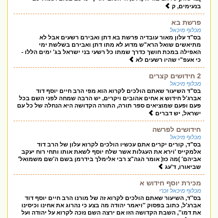
בנעימים, ק
פרשת בא
מכלוף מיכאל
בס"ד עלון מאור עובדיה פרשת בא דתן ואבירם רשעים אבל לא
מתיאשים שואל הרא"ש מדוע לא מתו דתן ואבירם בשלשת ימי
האפילה במכת חושך כדרך שמתו כל רשעי בני ישראל בג' ימים הללו -
כי אעפ"י שהיו רשעים לא
2 חידושים קצרים
מכלוף מיכאל
בס"ד השיעור שאתם הולכים לקרוא הוא מפי הרב חיים יוסף דוד
אברג'ל חידוש א אחים אהובים ויקרים, יש הרבה שמחה לפני השם בכל
פעם ופעם שמוציאים ספר תורה, התורה הקדושה היא הנחלה של כל עם
ישראל, יש דברים
חידושים לפרשה
מכלוף מיכאל
בס"ד, קורים יקרים אתם עכשיו הולכים לקרוא עלון של הרב דוד
אלמקייס 'וירא את העגלות אשר שלח יוסף לשאת אותו ותחי רוח יעקב
אביהם' )מה כז( אומר הגה"צ רבי אלימלך בידרמן בשם ה'שם משמואל'
שביאורו, ד'עג
מכירת יוסף חידוש א
מכלוף מיכאל זכרי
בס''ד, השיעור שאתם הולכים לקרוא זה של מורנו הרב חיים יוסף דוד
אברג'ל, כתוב בפסוק ''ויאמר יהודה מה בצע כי נהרוג את אחינו וכיסינו
את דמו'', השבת הקדושה הזו אם ירצה השם נזכה לקרוא על יהודה ועל