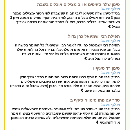
סימן שלה סעיפים א ו ב מצילים אוכלים בשבת
מכלוף מיכאל
בס''ד סימן שלה סעיף א לגבי חבית שנשברה לפי הטור -מצילים ממנה
מזון 3 סעודות אפילו בכלים הרבה, לפי הבית יוסף -מצילים ממנה מזון 3
סעודות ואפילו בכלים הרבה, שאילו באחד מזה אמרנו שכמה שצריך
מציל
תפילת רבי ישמעאל כהן גדול
מכלוף מיכאל
תפילת רבי ישמעאל כהן גדול אמר רבי ישמעאל: כל האומר בקשה זו
בכל יום, פניו מזהירות ואימתו מוטלת על הבריות וכל החלומות שלו
מהוגנים ותורתו תהיה משתמרת בליבו כל ימי חייו ועונות נעוריו
נמחלים לו וינצל מיצ
סימן רד סעיף ו
מכלוף מיכאל
בס''ד, לפי הבית יוסף רבנו ירוחם בשם התוספות כתב : שכך הדין
לתמד שדרכן לעשות מהחרצנים אחר שדרכו הענבים שמשליכים
עליהם מים, שלא מברכים עליו בורא פרי הגפן (אלא שהכל נהיה בדברו)
בלבד וזה במקרה שאם
סדר עטיפתו סימן ח סעיף ב
מכלוף מיכאל
בס''ד, לפי הטור -וסדר עטיפתו לפי הגאונים -כעטיפת ישמעאלים שהיא
עטיפה גמורה (בית יוסף -נראה שטעם שמברכים להתעטף בציצית אמר
שמואל -כל עטיפה שלא כעטיפת ישמעאלים -לא עטיפה הדגים רב נחמן
איך להתעטף