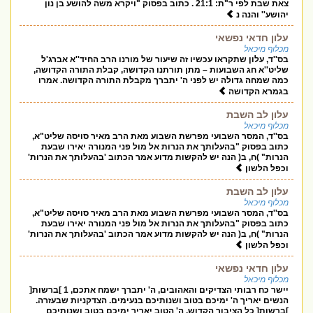
צאת שבת לפי ר"ת: 21:1 . כתוב בפסוק "ויקרא משה להושע בן נון
יהושע'' והנה נ
עלון חדאי נפשאי
מכלוף מיכאל
בס''ד, עלון שתקראו עכשיו זה שיעור של מורנו הרב החיד''א אברג'ל
שליט''א חג השבועות – מתן תורתנו הקדושה, קבלת התורה הקדושה,
כמה שמחה גדולה יש לפני ה' יתברך מקבלת התורה הקדושה. אמרו
בגמרא הקדושה
עלון לב השבת
מכלוף מיכאל
בס''ד, המסר השבועי מפרשת השבוע מאת הרב מאיר סויסה שליט"א,
כתוב בפסוק "בהעלותך את הנרות אל מול פני המנורה יאירו שבעת
הנרות" )ח, ב( הנה יש להקשות מדוע אמר הכתוב 'בהעלותך את הנרות'
וכפל הלשון
עלון לב השבת
מכלוף מיכאל
בס''ד, המסר השבועי מפרשת השבוע מאת הרב מאיר סויסה שליט"א,
כתוב בפסוק "בהעלותך את הנרות אל מול פני המנורה יאירו שבעת
הנרות" )ח, ב( הנה יש להקשות מדוע אמר הכתוב 'בהעלותך את הנרות'
וכפל הלשון
עלון חדאי נפשאי
מכלוף מיכאל
יישר כח רבותי הצדיקים והאהובים, ה' יתברך ישמח אתכם, 1 ]ברשות[
הנשים יאריך ה' ימיכם בטוב ושנותיכם בנעימים. הצדקניות שבעזרה.
]ברשות[ כל הציבור הקדוש, ה' הטוב יאריך ימיכם בטוב ושנותיכם