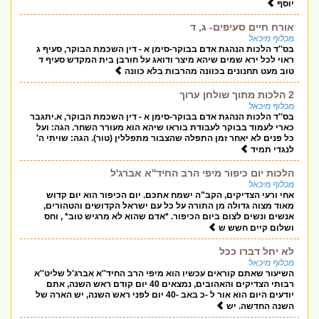
יוסף
אורח חיים סעיפים- ג, ד
מכלוף מיכאל
בס''ד הלכות הנהגת אדם בבוקר-סימן א - דין השכמת הבוקר, סעיף ג
ראוי לכל ירא שמים שיהא מיצר ודואג על חורבן בית המקדש סעיף ד
טוב מעט תחנונים בכוונה מהרבות בלא כוונה
2 הלכות מתוך שולחן ערוך
מכלוף מיכאל
בס''ד הלכות הנהגת אדם בבוקר-סימן א - דין השכמת הבוקר, א.יתגבר
כארי לעמוד בבוקר לעבודת בוראו שיהא הוא מעורר השחר. הגה: ועל
כל פנים לא יאחר זמן התפלה שהצבור מתפללין (טור). הגה: שויתי ה'
לנגדי תמיד
הלכות יום כיפור מיפי הרב החיד''א אברג'ל
מכלוף מיכאל
אחי ורעי הצדיקים, הקב"ה ישמח אתכם. יום הכיפור הוא יום קדוש
מאוד מצוה גדולה מן התורה על כל עם ישראל הקדושים והטהורים,
אנשים ונשים לצום ביום הכיפור. *אדם שהוא לא מרגיש טוב* , וחס
ושלום קיים חשש ש
לא יחל דברו ככל
מכלוף מיכאל
השיעור שאתם קוראים עכשיו הוא מיפי הרב החיד''א אברג'ל שליט''א
רבותי הצדיקים והאהובים, נמצאים 40 יום קודם ראש השנה, אתם
יודעים היום הוא אור ל -כ באב -40 יום לפני ראש השנה, יש הארה של
השנה החדשה. יש