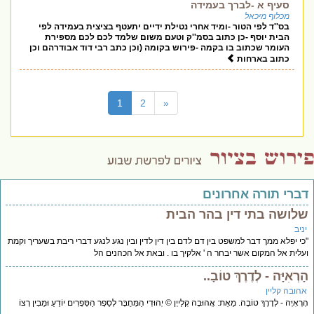
סעיף א -לברך בעמידה
מכלוף מיכאל
בס''ד לפי הטור -ומיד אחרי נטילת ידיים יתעטף בציצית בעמידה לפי
הבית יוסף -כן כתוב בסמ''ק וטעם משום שלמד לכם לכם מספירת
העומר שכתוב בו בקמה -פירוש בקומה (וכן כתב רבי דוד אבודרהם וכן
כתוב בארחות
(current)
1
2
«
דברי תורה אחרונים
שלושה בתי דין בהר הבית
יניב
"כי יפלא ממך דבר למשפט בין דם לדם בין דין לדין ובין נגע לנגע דברי ריבת בשעריך וקמת
ועלית אל המקום אשר יבחר ה ' אלקיך בו . ובאת אל הכהנים הל
הָרְאִיָּה - לְדֶרֶךְ טוֹבָ..
אהובה קליין
הָרְאִיָּה - לְדֶרֶךְ טוֹבָה. מֵאֵת: אֲהוּבָה קְלַייְן © יְהוּדִי הַמְּחֻבָּר לְסֵפֶר הַסְּפָרִים יוֹדֵעַ וּמֵבִין רְצוֹ