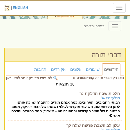
|
ENGLISH
Toggle
navigation
כניסה ומדורים
Toggle
navigation
דברי תורה
חידושים
שיעורים
עלונים
אקורדים
תגובות
הצג רק דברי תורה קצרים/וורטים
לחיפוש מדוייק יותר לחצו כאן
36 תוצאות
הלכות שבת הדלקת נר
מכלוף מיכאל
רבותי החביבים והאהובים, כמה אנחנו מודים להקב"ה שזיכה אותנו
לזמן הקדוש הזה, השיעור מוקדש לעילוי נשמתו של הבחור היקר, מטובי
הבחורים של העיר הקדושה והטהורה הזו – אשדוד, חמד בחורים והדרם,
אהר
עלון לב השבת פרשת שלח לך