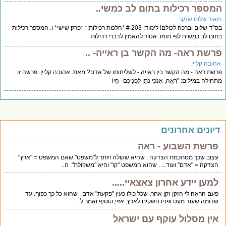
המספר רכילות בתום לב כמֵשִׂי..
מאיר שלום שנקר
בס"ד שלום וברכה לכולם! לימוד: 203 # *הלכות רכילות:* *פרק שישי* ו. המספר רכילות
בתום לב כמֵשִׂיחַ לפי תומו. אסור להאמין לדברי רכילות
פרשת ראה- מה הקשר בן ראייה- ..
אהובה קליין
פרשת ראה - מה הקשר בין ראייה - לשליחותו של אדם? מאת: אהובה קליין. פרשה זו
מתחילה במילים: "רְאֵה, אָנֹכִי נֹתֵן לִפְנֵיכֶם--הַיּוֹ
דיונים אחרונים
פרשת השבוע - ראה
עצוב שכך מסתכמת הצדקה : שהיא שקולה ויותר ל"משפט" שאם המשפט = "ארץ"
הצדקה = "אדם" ועוד... . שהוא המשפט "קו" והיא "משקולת". ה..
למען יידע אחרון צאצאיי.....
פעם הראה לי הזקן זקן אחר, שכל כולו כעין "פקעת" אדם . שהוא כל כך כפוף. עד
שדומה שעוד מעט ופניו נושקים לארץ. אזיי,הוסיף ואמר ל..
אין מסלול עוקף עם ישראל