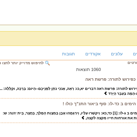
ם
עלונים
אקורדים
תגובות
ורטים
לחיפוש מדוייק יותר לחצו כ
1060 תוצאות
ל כפירוש לתורה: פרשת ראה
לתורה: פרשת ראה דברים יא,כו: רְאֵה, אָנֹכִי נֹתֵן לִפְנֵיכֶם--הַיּוֹם: בְּרָכָה, וּקְלָלָה: ...
ָה בְּעֵבֶר הַיַּרְדּ
ימים ב כד-לו: סוף ביאור התנ"ך כולו !
כתובים ככתבם, דברי הימים ב ג-לו: [1] כד,כא: וַיִּקְשְׁרוּ עָלָיו, וַיִּרְגְּמֻהוּ אֶבֶן בְּמִצְוַת הַמֶּלֶךְ, בַּחֲצַר, בֵּית יְהוָה: ש:
ת את אורחות חייו מקצה לקצה,