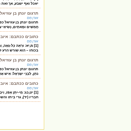
יאכל ואף ישבע, אך זאת 
תרגום יונתן בן עוזיא
אורן מס
תרגום יונתן בן עוזיאל כפירוש
חֲמִשִּׁים וּמָאתָיִם, נְשִׂיאֵי
כתובים ככתבם: איוב 
אורן מס
[1] מ,יא: וּרְאֵה כָל-גּ
בכוחו – הוא שורש הרע ל
תרגום יונתן בן עוזיא
אורן מס
תרגום יונתן בן עוזיאל כפירוש
נֹתֵן, לִבְנֵי יִשְׂרָאֵל: אִישׁ אֶ
כתובים ככתבם: איוב 
אורן מס
[1] יט,כג: מִי-יִתֵּן אֵפוֹ,
חבריו (יד), גרי ביתו והשפ