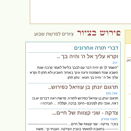
דברי תורה אחרונים
וקרא עליך אל ה' והיה בך ..
אן
יניב
"השמר לך פן יהיה דבר עם לבבך בליעל לאמר קרבה שנת
השבע שנת השמטה ורעה עינך באחיך האביון ולא תתן לו וקרא
עליך אל ה ' והיה בך חטא . נתון תתן
תרגום יונתן בן עוזיאל כפירוש..
אורן מס
תרגום יונתן בן עוזיאל כפירוש לתורה: פרשת ראה דברים יא,כו:
רְאֵה, אָנֹכִי נֹתֵן לִפְנֵיכֶם--הַיּוֹם: בְּרָכָה, וּקְלָלָה: ... הברכה ו
צדקה - שני קצוות של חיים...
משה אהרון
בס,ד. צדקה - שני קצוות של חיים... ----------------------------------
----------- בתגובה למאמר בעניין הצדקה. הגבתי כך : משה