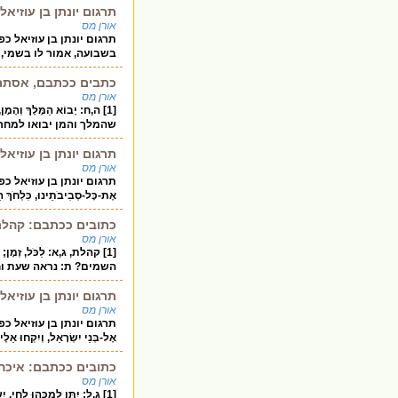
תרגום יונתן בן עוזיא
אורן מס
תרגום יונתן בן עוזיאל כפירו
בשבועה, אמור לו בשמי, 
כתבים ככתבם, אסתר ה
אורן מס
[1] ה,ח: יָבוֹא הַמֶּלֶךְ וְה
שהמלך והמן יבואו למחר
תרגום יונתן בן עוזיא
אורן מס
תרגום יונתן בן עוזיאל כפירוש
אֶת-כָּל-סְבִיבֹתֵינוּ, כִּלְחֹךְ ה
כתובים ככתבם: קהלת
אורן מס
[1] קהלת, ג,א: לַכֹּל, זְ
השמים? ת: נראה שעת וחפ
תרגום יונתן בן עוזיא
אורן מס
תרגום יונתן בן עוזיאל כפירו
אֶל-בְּנֵי יִשְׂרָאֵל, וְיִקְחוּ אֵ
כתובים ככתבם: איכה 
אורן מס
[1] ג,ל: יִתֵּן לְמַכֵּהו