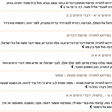
ש לתורה: פרשת ואתחנן דברים ג,כט: וַנֵּשֶׁב בַּגָּיְא, מוּל בֵּית פְּעוֹר: וחנינו בגיא,
לעובדי אליל פעור. ד,ז: כִּי מִי-גוֹי גָּ
ימים א יא - דברי הימים ב ב
ִשְׂרָאֵל אֶל-הַמֶּלֶךְ, חֶבְרוֹנָה, וַיִּכְרֹת לָהֶם דָּוִיד בְּרִית בְּחֶבְרוֹן, לִפְנֵי יְהוָה; וַיִּמְשְׁחוּ אֶת-דָּוִיד
ל כפירוש לתורה: פרשת דברים
 לתורה: פרשת דברים דברים א,א: אֵלֶּה הַדְּבָרִים, אֲשֶׁר דִּבֶּר מֹשֶׁה אֶל-כָּל-יִשְׂרָאֵל,
ָּעֲרָבָה מוֹל סוּף בֵּין-פָּא
הימים א א-ה
ם, אֲשֶׁר מָלְכוּ בְּאֶרֶץ אֱדוֹם, לִפְנֵי מְלָךְ-מֶלֶךְ, לִבְנֵי יִשְׂרָאֵל: ש: מדוע ספר דברי הימים חוזר
ן התורה, כגון הפסוק הנזכר,
ל כפירוש לתורה: פרשות מטות – מסעי
ש לתורה: פרשות מטות – מסעי מטות ל,ג: אִישׁ כִּי-יִדֹּר נֶדֶר לַיהוָה, אוֹ-הִשָּׁבַע שְׁבֻעָה
ֵל, דְּבָרוֹ: כְּכָל-הַיּ
 - , נחמיה, דברי הימים א א
ר הַזֶּה, קָרַעְתִּי אֶת-בִּגְדִי וּמְעִילִי; וָאֶמְרְטָה מִשְּׂעַר רֹאשִׁי, וּזְקָנִי, וָאֵשְׁבָה, מְשׁוֹמֵם: ש: איך
מע על נישואי