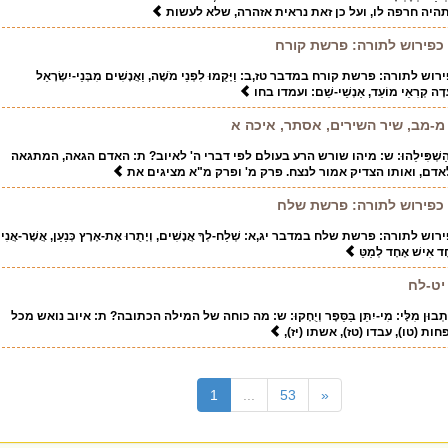
תהיה חרפה לו, ועל כן זאת נראית אזהרה, שלא לעשות
ל כפירוש לתורה: פרשת קורח
 לתורה: פרשת קורח במדבר טז,ב: וַיָּקֻמוּ לִפְנֵי מֹשֶׁה, וַאֲנָשִׁים מִבְּנֵי-יִשְׂרָאֵל
 עֵדָה קְרִאֵי מוֹעֵד, אַנְשֵׁי-שֵׁם: ועמדו בחו
מ-מב, שיר השירים, אסתר, איכה א
ֵאֶה, וְהַשְׁפִּילֵהוּ: ש: מיהו שורש הרע בעולם לפי דברי ה' לאיוב? ת: האדם הגאה, המתגאה
אדם, ואותו הצדיק אמור לנצח. פרק מ' ופרק מ"א מציגים את
ל כפירוש לתורה: פרשת שלח
 לתורה: פרשת שלח במדבר יג,א: שְׁלַח-לְךָ אֲנָשִׁים, וְיָתֻרוּ אֶת-אֶרֶץ כְּנַעַן, אֲשֶׁר-אֲנִי
חָד אִישׁ אֶחָד לְמַטֵּ
יט-לח
 וְיִכָּתְבוּן מִלָּי: מִי-יִתֵּן בַּסֵּפֶר וְיֻחָקוּ: ש: מה כוחה של המילה הכתובה? ת: איוב נואש מכל
חות (טו), עבדו (טז), אשתו (יז),
(current)
1
...
53
«