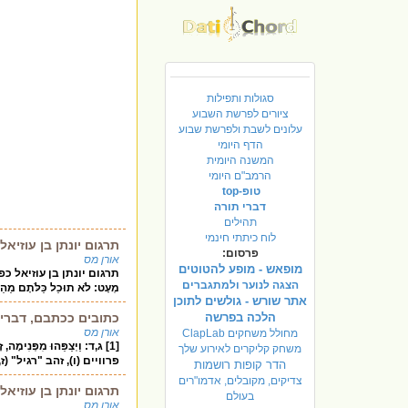
סגולות ותפילות
ציורים לפרשת השבוע
עלונים לשבת ולפרשת שבוע
הדף היומי
המשנה היומית
הרמב"ם היומי
טופ-top
דברי תורה
תהילים
לוח כיתתי חינמי
תרגום יונתן בן עוזיא
פרסום:
אורן מס
מופאש - מופע להטוטים
תרגום יונתן בן עוזיאל כפירוש
הצגה לנוער ולמתגברים
מְעָט: לֹא תוּכַל כַּלֹּתָם מַהֵר,
אתר שורש - גולשים לתוכן
הלכה בפרשה
כתובים ככתבם, דברי 
אורן מס
מחולל משחקים ClapLab
[1] ג,ד: וַיְצַפֵּהוּ מִפּ
משחק קליקרים לאירוע שלך
פרוויים (ו), זהב "רגיל" (ז
הדר קופות רושמות
צדיקים, מקובלים, אדמו"רים
תרגום יונתן בן עוזיא
בעולם
אורן מס