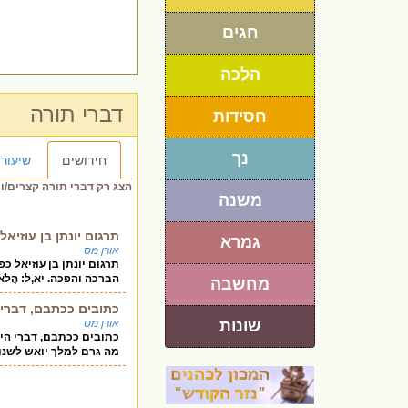
חגים
הלכה
דברי תורה
חסידות
נך
חידושים
שיעורי
הצג רק דברי תורה קצרים/ו
משנה
תרגום יונתן בן עוזיא
גמרא
אורן מס
תרגום יונתן בן עוזיאל כפירוש 
הברכה והפכה. יא,ל: הֲלֹא-הֵמּ
מחשבה
כתובים ככתבם, דברי ה
שונות
אורן מס
מה גרם למלך יואש לשנו