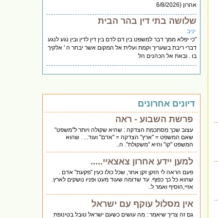
אהרון (6/8/2026
שלושה בתי דין בהר הבית
יניב
"כי יפלא ממך דבר למשפט בין דם לדם בין דין לדין ובין נגע לנגע
דברי ריבת בשעריך וקמת ועלית אל המקום אשר יבחר ה ' אלקיך
בו . ובאת אל הכהנים הל
דיונים אחרונים
פרשת השבוע - ראה
עצוב שכך מסתכמת הצדקה : שהיא שקולה ויותר ל"משפט"
שאם המשפט = "ארץ" הצדקה = "אדם" ועוד... . שהוא
המשפט "קו" והיא "משקולת". ה..
למען יידע אחרון צאצאיי.....
פעם הראה לי הזקן זקן אחר, שכל כולו כעין "פקעת" אדם .
שהוא כל כך כפוף. עד שדומה שעוד מעט ופניו נושקים לארץ.
אזיי,הוסיף ואמר ל..
אין מסלול עוקף עם ישראל
גם זה צריך שיאמר : מה עושים כשעם ישראל טובל בטינופת