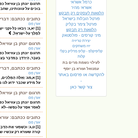
כרמל אשראי
תרגום יונתן בן עוזיאל כפירו
אשראי מהיר
בוכים על עוונותינו, שחברנו 
הלוואות לעסקים רק תבקש
פורטל הובלות בישראל
כתובים ככתבם: דברי ה
אורן מס
פ
ורטל צימר בקליק
[1] יא,ג: וַיָּבֹאוּ כָּל-זִקְנֵי י
הלוואות רק תבקש
לְמֶלֶךְ עַל-יִשְׂרָאֵל,
מיני קורסים - פולסטאק
יצירת טריויה
תרגום יונתן בן עוזיא
יויו משחקים
אורן מס
קליפיקלפ - קליפ מדליק בקלי
תרגום יונתן בן עוזיאל כפירוש
קלות
בְּעֵבֶר, הַיַּרְדֵּן: בַּמִּדְבָּר ב
לעילוי נשמת מרים בת
כתובים ככתבם, דברי 
עמנואל ועזרא בן יוסף
אורן מס
להקדשה או פרסום באתר
[1] א,מג: וְאֵלֶּה הַמְּלָכִי
-
על מידע שכבר ידוע לנו מ
צור קשר כאן
תרגום יונתן בן עוזיא
אורן מס
תרגום יונתן בן עוזיאל כפירו
לֶאְסֹר אִסָּר עַל-נַפְשׁוֹ--לֹא יַח
כתובים ככתבם: עזרא ט
אורן מס
[1] ט,ג: וּכְשָׁמְעִי אֶת-הַדָּבָ
קורה שעזרא רק עכשיו שו