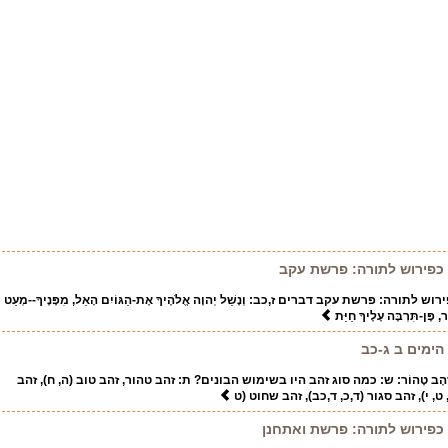
ל כפירוש לתורה: פרשת עקב
 לתורה: פרשת עקב דברים ז,כב: וְנָשַׁל יְהוָה אֱלֹהֶיךָ אֶת-הַגּוֹיִם הָאֵל, מִפָּנֶיךָ--מְעַט
 פֶּן-תִּרְבֶּה עָלֶיךָ חַיַּת
הימים ב ג-כב
ְנִימָה, זָהָב טָהוֹר: ש: כמה סוג זהב היו בשימוש הבונים? ת: זהב טהור, זהב טוב (ה, ח), זהב
, ט, י), זהב סגור (ד,כ, ד,כב), זהב שחוט (ט
ל כפירוש לתורה: פרשת ואתחנן