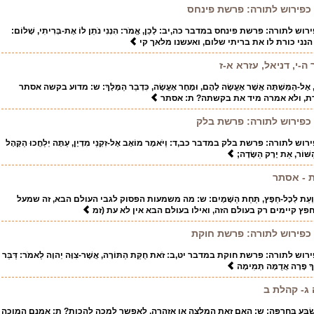
ל כפירוש לתורה: פרשת פינחס
ש לתורה: פרשת פינחס במדבר כה,יב: לָכֵן, אֱמֹר: הִנְנִי נֹתֵן לוֹ אֶת-בְּרִיתִי, שָׁלוֹם:
הנני כורת לו את בריתי שלום, ואעשנו מלאך קי
-י, דניאל, עזרא א-ז
ָמָן, אֶל-הַמִּשְׁתֶּה אֲשֶׁר אֶעֱשֶׂה לָהֶם, וּמָחָר אֶעֱשֶׂה, כִּדְבַר הַמֶּלֶךְ: ש: מדוע בקשה אסתר
ת, ולא אמרה מיד את בקשתה? ת: אסתר
ל כפירוש לתורה: פרשת בלק
 לתורה: פרשת בלק במדבר כב,ד: וַיֹּאמֶר מוֹאָב אֶל-זִקְנֵי מִדְיָן, עַתָּה יְלַחֲכוּ הַקָּהָל
ַשּׁוֹר, אֵת יֶרֶק הַשָּׂדֶה;
 - אסתר
מָן; וְעֵת לְכָל-חֵפֶץ, תַּחַת הַשָּׁמָיִם: ש: מה משמעות הפסוק לגבי העולם הבא, זה שמעל
ץ קיימים רק בעולם הזה, ואילו בעולם הבא אין לא עת (זמ
ל כפירוש לתורה: פרשת חוקת
ש לתורה: פרשת חוקת במדבר יט,ב: זֹאת חֻקַּת הַתּוֹרָה, אֲשֶׁר-צִוָּה יְהוָה לֵאמֹר: דַּבֵּר
לֶיךָ פָרָה אֲדֻמָּה תְּמִימָה
ג- קהלת ב
ּ לֶחִי, יִשְׂבַּע בְּחֶרְפָּה: ש: האם זאת המלצה או אזהרה, לאפשר למכה להכות? ת: אמנם המוכה