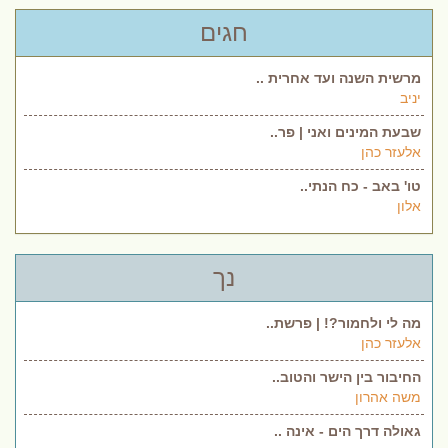
חגים
מרשית השנה ועד אחרית ..
יניב
שבעת המינים ואני | פר..
אלעזר כהן
טו' באב - כח הנתי..
אלון
נך
מה לי ולחמור?! | פרשת..
אלעזר כהן
החיבור בין הישר והטוב..
משה אהרון
גאולה דרך הים - אינה ..