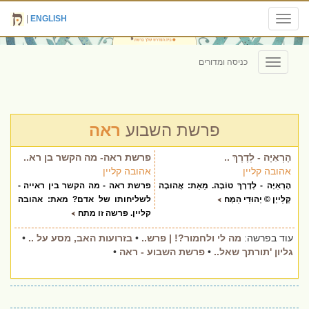
|
ENGLISH
Toggle
navigation
כניסה ומדורים
Toggle
navigation
פרשת השבוע
ראה
הָרְאִיָּה - לְדֶרֶךְ ..
פרשת ראה- מה הקשר בן רא..
אהובה קליין
אהובה קליין
הָרְאִיָּה - לְדֶרֶךְ טוֹבָה. מֵאֵת: אֲהוּבָה
פרשת ראה - מה הקשר בין ראייה -
קְלַייְן © יְהוּדִי הַמְּח
לשליחותו של אדם? מאת: אהובה
קליין. פרשה זו מתח
עוד בפרשה:
מה לי ולחמור?! | פרש..
•
בזרועות האב, מסע על ..
•
גליון 'תורתך שאל..
•
פרשת השבוע - ראה
•