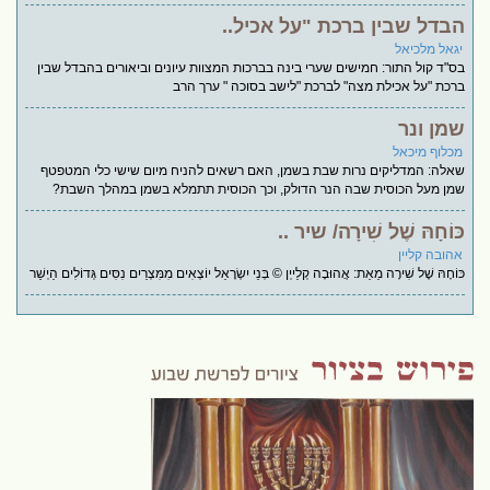
הבדל שבין ברכת "על אכיל..
יגאל מלכיאל
בס"ד קול התור: חמישים שערי בינה בברכות המצוות עיונים וביאורים בהבדל שבין
ברכת "על אכילת מצה" לברכת "לישב בסוכה " ערך הרב
שמן ונר
מכלוף מיכאל
שאלה: המדליקים נרות שבת בשמן, האם רשאים להניח מיום שישי כלי המטפטף
שמן מעל הכוסית שבה הנר הדולק, וכך הכוסית תתמלא בשמן במהלך השבת?
כּוֹחָהּ שֶׁל שִׁירָה/ שיר ..
אהובה קליין
כּוֹחָהּ שֶׁל שִׁירָה מֵאֵת: אֲהוּבָה קְלַייְן © בְּנֵי יִשְׂרָאֵל יוֹצְאִים מִמִּצְרַיִם נִסִּים גְּדוֹלִים הַיְשַׁר