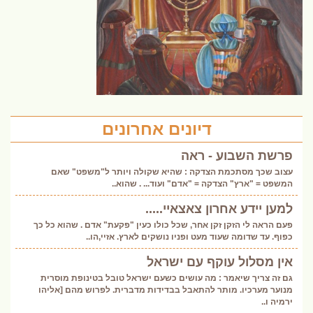
דיונים אחרונים
פרשת השבוע - ראה
עצוב שכך מסתכמת הצדקה : שהיא שקולה ויותר ל"משפט" שאם
המשפט = "ארץ" הצדקה = "אדם" ועוד... . שהוא..
למען יידע אחרון צאצאיי.....
פעם הראה לי הזקן זקן אחר, שכל כולו כעין "פקעת" אדם . שהוא כל כך
כפוף. עד שדומה שעוד מעט ופניו נושקים לארץ. אזיי,הו..
אין מסלול עוקף עם ישראל
גם זה צריך שיאמר : מה עושים כשעם ישראל טובל בטינופת מוסרית
מנוער מערכיו. מותר להתאבל בבדידות מדברית. לפרוש מהם [אליהו
ירמיה ו..