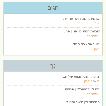
חגים
מרשית השנה ועד אחרית ..
יניב
שבעת המינים ואני | פר..
אלעזר כהן
טו' באב - כח הנתי..
אלון
נך
צדקה - שני קצוות של ח..
משה אהרון
מה לי ולחמור?! | פרשת..
אלעזר כהן
החיבור בין הישר והטוב..