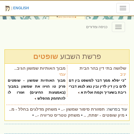
|
ENGLISH
Toggle
navigation
כניסה ומדורים
Toggle
navigation
פרשת השבוע
שופטים
שלושה בתי דין בהר הבית
מבוך האותיות שמשון הגיב..
יניב
עמי
"כי יפלא ממך דבר למשפט בין דם
מבוך האותיות שמשון - שופטים
לדם בין דין לדין ובין נגע לנגע דברי
פרק טו הזיזו את שמשון במבוך
ריבת בשעריך וקמת ועלית א
(באמצעות החיצים) ועזרו לו
להתחמק מהפלש
עוד בפרשה:
תפזורת סיפור שמשון -..
•
משחק מדלגים בחלל - מ..
•
מיון שופטים - יפתח, ..
•
משחק טטריס טריוויה -..
•