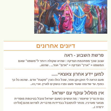
דיונים אחרונים
פרשת השבוע - ראה
עצוב שכך מסתכמת הצדקה : שהיא שקולה ויותר ל"משפט" שאם
המשפט = "ארץ" הצדקה = "אדם" ועוד... . שהוא..
למען יידע אחרון צאצאיי.....
פעם הראה לי הזקן זקן אחר, שכל כולו כעין "פקעת" אדם . שהוא כל כך
כפוף. עד שדומה שעוד מעט ופניו נושקים לארץ. אזיי,הו..
אין מסלול עוקף עם ישראל
גם זה צריך שיאמר : מה עושים כשעם ישראל טובל בטינופת מוסרית
מנוער מערכיו. מותר להתאבל בבדידות מדברית. לפרוש מהם [אליהו
ירמיה ו..