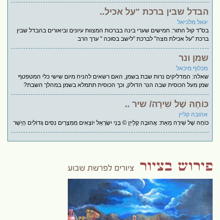
הבדל שבין ברכת "על אכיל..
יגאל מלכיאל
בס"ד קול התור: חמישים שערי בינה בברכות המצוות עיונים וביאורים בהבדל שבין
ברכת "על אכילת מצה" לברכת "לישב בסוכה " ערך הרב
שמן ונר
מכלוף מיכאל
שאלה: המדליקים נרות שבת בשמן, האם רשאים להניח מיום שישי כלי המטפטף
שמן מעל הכוסית שבה הנר הדולק, וכך הכוסית תתמלא בשמן במהלך השבת?
כּוֹחָהּ שֶׁל שִׁירָה/ שיר ..
אהובה קליין
כּוֹחָהּ שֶׁל שִׁירָה מֵאֵת: אֲהוּבָה קְלַייְן © בְּנֵי יִשְׂרָאֵל יוֹצְאִים מִמִּצְרַיִם נִסִּים גְּדוֹלִים הַיְשַׁר