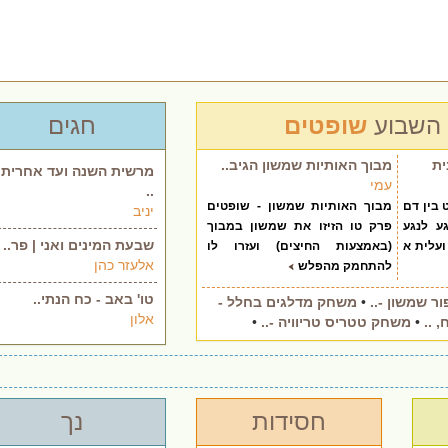
השבוע
שופטים
חגים
ית
מבוך האותיות שמשון הגיב..
מרשית השנה ועד אחרית
עמי
..
 בין דם
מבוך האותיות שמשון - שופטים
יניב
גע לנגע
פרק טו הזיזו את שמשון במבוך
שבעת המינים ואני | פר..
ועלית א
(באמצעות החיצים) ועזרו לו
אלעזר כהן
להתחמק מהפלש
טו' באב - כח הנתי..
ר שמשון -..
•
משחק מדלגים בחלל -
אלון
 ..
•
משחק טטריס טריוויה -..
•
חסידות
נך