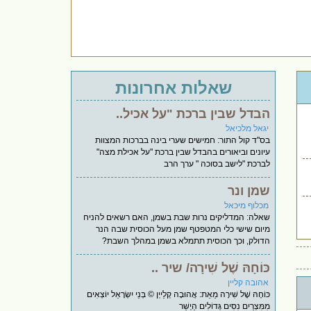
שאלות אחרונות
הבדל שבין ברכת "על אכיל..
יגאל מלכיאל
בס"ד קול התור: חמישים שערי בינה בברכות המצוות
עיונים וביאורים בהבדל שבין ברכת "על אכילת מצה"
לברכת "לישב בסוכה " ערך הרב
שמן ונר
מכלוף מיכאל
שאלה: המדליקים נרות שבת בשמן, האם רשאים להניח
מיום שישי כלי המטפטף שמן מעל הכוסית שבה הנר
הדולק, וכך הכוסית תתמלא בשמן במהלך השבת?
כּוֹחָהּ שֶׁל שִׁירָה/ שיר ..
אהובה קליין
כּוֹחָהּ שֶׁל שִׁירָה מֵאֵת: אֲהוּבָה קְלַייְן © בְּנֵי יִשְׂרָאֵל יוֹצְאִים
מִמִּצְרַיִם נִסִּים גְּדוֹלִים הַיְשַׁר