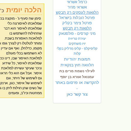
כרמל אשראי
אשראי מהיר
הלכה יומית
כ"
הלוואות לעסקים רק תבקש
פורטל הובלות בישראל
סימן שח סעיף ג' - מוקצה בכל
שנותנים בו גם מעות ודברי
הדין. [ילקו''י שבת ב' מהדו
פ
ורטל צימר בקליק
שמלאכתו לאיסורצה כלי
האסורים בטלטול, וכל כיוצא
תשס''ד עמו' תרסה. ואף
הלוואות רק תבקש
שמלאכתו לאיסור הוא דבר
בזה, אין לזה דין מוקצה. [ילקוט
שבמהדו''ק כתבנו (בעמוד תב)
מיני קורסים - פולסטאק
שהרגילות להשתמש בו
יוסף שבת ב' עמוד תא]. צו כלי
שהולכים אחר הרוב, ואם רוב
למלאכות האסורות בשבת.
שרוב פעמים משתמשים בו
תשמישו לאיסור יש להחמיר,
יצירת טריויה
ומותר לטלטלו רק לצורך גופו א
לאיסור, ומיעוט פעמים
הנה בהליכות עולם ח''ג עמו
יויו משחקים
מקומו, כדלהלן. ואף אם עדיין
משתמשים בכלי זה להיתר, כגון
קצד, וקצט, כתב שהמיקל יש לו
קליפיקלפ - קליפ מדליק בקלי
לא השתמשו בכלי מעולם
קדרה ריקנית והכיסוי שלה שרוב
ע''מ לסמוך. אבל קדרה גדולה
קלות
למלאכת האיסור שבו, דינו ככל
פעמים משתמשים בה לבישול
של ישיבות ובתי מלון וכדו' שאי
תמונות יהודיות
שמלאכתו לאיסור, כל שידוע
ופעמים מניחים בתוכה התבשיל
משאירים בתוכה אוכל למשמרת
הלוואה חוץ בנקאית
וניכר שעיקר עשייתו למלאכת
ונותנים אותה במקרר, יש
במקרר, מסתבר דהויא
לעילוי נשמת מרים בת
איסור. אבל אם הוא כלי הראוי
אומרים שאינו נחשב כמוקצה
מוקצה] צז ואלו הן מקצת דברים
עמנואל ועזרא בן יוסף
גם לשימוש של היתר, וגם
מחמת שמלאכתו לאיסור, ומותר
הנחשבים כמוקצה מחמת
להקדשה או פרסום באתר
לשימוש של איסור, כגון, ארנק
לטלטלו בשבת אפילו מן החמה
-
של נשים שהן רגילות ליתן בו ג
לצל. והמיקל בזה יש לו על מ
ממחטות וכיו''ב, ופעמים
שיסמוך, אחר שכן הוא מעיקר
צור קשר כאן