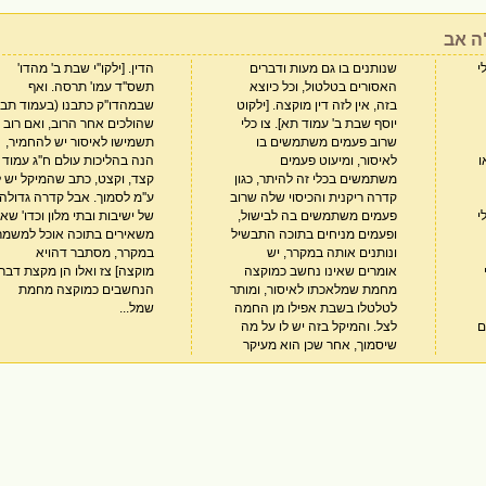
ה אב
י
ם
'
ו
ד
י
,
ן
שמל...
ם
ה