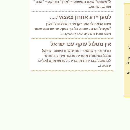
ל"משפט" שאם המשפט = "ארץ" הצדקה = "אדם"
ועוד... . שהוא..
למען יידע אחרון צאצאיי.....
פעם הראה לי הזקן זקן אחר, שכל כולו כעין
"פקעת" אדם . שהוא כל כך כפוף. עד שדומה שעוד
מעט ופניו נושקים לארץ. אזיי,הו..
אין מסלול עוקף עם ישראל
גם זה צריך שיאמר : מה עושים כשעם ישראל
טובל בטינופת מוסרית מנוער מערכיו. מותר
להתאבל בבדידות מדברית. לפרוש מהם [אליהו
ירמיה ו..