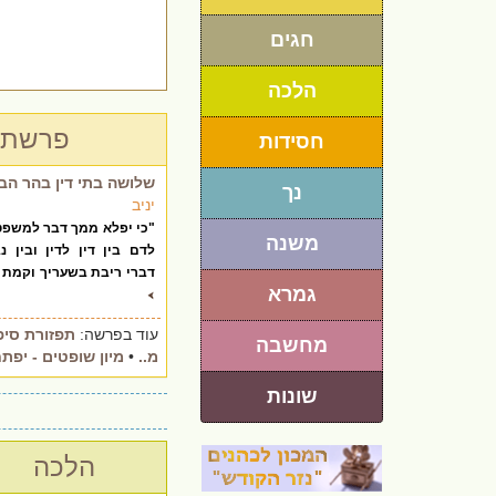
חגים
הלכה
פרשת 
חסידות
שלושה בתי דין בהר הב
נך
יניב
"כי יפלא ממך דבר למשפט
משנה
לדם בין דין לדין ובין נ
דברי ריבת בשעריך וקמת 
גמרא
עוד בפרשה:
תפזורת סיפו
מחשבה
מ..
•
מיון שופטים - יפתח,
שונות
הלכה