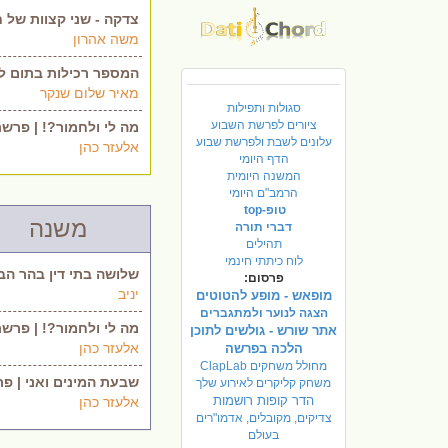
צדקה - שני קצוות של ח
משה אהרון
המספר רכילות בתום לב
מאיר שלום שנקר
סגולות ותפילות
ציורים לפרשת השבוע
מה לי ולחמור?! | פרשת
עלונים לשבת ולפרשת שבוע
אלעזר כהן
הדף היומי
המשנה היומית
הרמב"ם היומי
טופ-top
משנה
דברי תורה
תהילים
לוח כיתתי חינמי
שלושה בתי דין בהר הבי
פרסום:
יניב
מופאש - מופע להטוטים
הצגה לנוער ולמתגברים
מה לי ולחמור?! | פרשת
אתר שורש - גולשים לתוכן
אלעזר כהן
הלכה בפרשה
מחולל משחקים ClapLab
שבעת המינים ואני | פר.
משחק קליקרים לאירוע שלך
הדר קופות רושמות
אלעזר כהן
צדיקים, מקובלים, אדמו"רים
בעולם