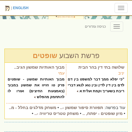
|
ENGLISH
Toggle
navigation
כניסה ומדורים
Toggle
navigation
פרשת השבוע
שופטים
שלושה בתי דין בהר הבית
מבוך האותיות שמשון הגיב..
יניב
עמי
"כי יפלא ממך דבר למשפט בין דם
מבוך האותיות שמשון - שופטים
לדם בין דין לדין ובין נגע לנגע דברי
פרק טו הזיזו את שמשון במבוך
ריבת בשעריך וקמת ועלית א
(באמצעות החיצים) ועזרו לו
להתחמק מהפלש
עוד בפרשה:
תפזורת סיפור שמשון -..
•
משחק מדלגים בחלל - מ..
•
מיון שופטים - יפתח, ..
•
משחק טטריס טריוויה -..
•