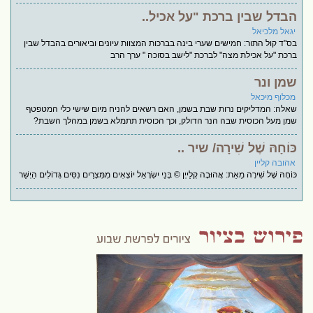
הבדל שבין ברכת "על אכיל..
יגאל מלכיאל
בס"ד קול התור: חמישים שערי בינה בברכות המצוות עיונים וביאורים בהבדל שבין
ברכת "על אכילת מצה" לברכת "לישב בסוכה " ערך הרב
שמן ונר
מכלוף מיכאל
שאלה: המדליקים נרות שבת בשמן, האם רשאים להניח מיום שישי כלי המטפטף
שמן מעל הכוסית שבה הנר הדולק, וכך הכוסית תתמלא בשמן במהלך השבת?
כּוֹחָהּ שֶׁל שִׁירָה/ שיר ..
אהובה קליין
כּוֹחָהּ שֶׁל שִׁירָה מֵאֵת: אֲהוּבָה קְלַייְן © בְּנֵי יִשְׂרָאֵל יוֹצְאִים מִמִּצְרַיִם נִסִּים גְּדוֹלִים הַיְשַׁר