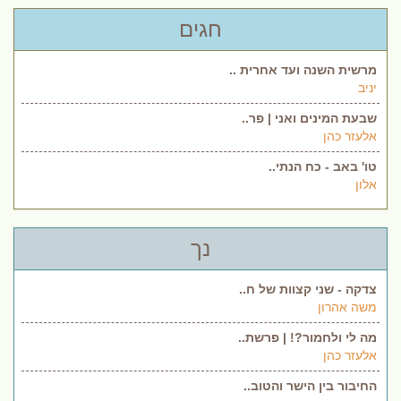
חגים
מרשית השנה ועד אחרית ..
יניב
שבעת המינים ואני | פר..
אלעזר כהן
טו' באב - כח הנתי..
אלון
נך
צדקה - שני קצוות של ח..
משה אהרון
מה לי ולחמור?! | פרשת..
אלעזר כהן
החיבור בין הישר והטוב..