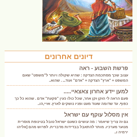
דיונים אחרונים
פרשת השבוע - ראה
עצוב שכך מסתכמת הצדקה : שהיא שקולה ויותר ל"משפט" שאם
המשפט = "ארץ" הצדקה = "אדם" ועוד... . שהוא..
למען יידע אחרון צאצאיי.....
פעם הראה לי הזקן זקן אחר, שכל כולו כעין "פקעת" אדם . שהוא כל כך
כפוף. עד שדומה שעוד מעט ופניו נושקים לארץ. אזיי,הו..
אין מסלול עוקף עם ישראל
גם זה צריך שיאמר : מה עושים כשעם ישראל טובל בטינופת מוסרית
מנוער מערכיו. מותר להתאבל בבדידות מדברית. לפרוש מהם [אליהו
ירמיה ו..