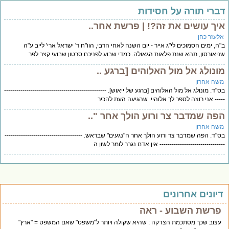
ברי תורה על חסידות
יך עושים את זה?! | פרשת אחר..
לעזר כהן
ה, ימים הסמוכים לי"ג אייר - יום השנה לאחי הרבי, הוו"ח ר' ישראל ארי' לייב ע"ה
יאורסון, תהא שנת פלאות הגאולה. כמדי שבוע לפניכם סרטון שבועי קצר לפר
ונולג אל מול האלוהים [ברגע ..
שה אהרון
"ד. מונולג אל מול האלוהים [ברגע של ייאוש]. --------------------------------------------------
--- אני רוצה לספר לך אלוהיי. שהגיעה העת להכיר
פה שמדבר צר ורוע הולך אחר "..
שה אהרון
"ד. הפה שמדבר צר ורוע הולך אחר ה"נגעים" שבראש. --------------------------------------
------------------------------ אין אדם נגרר לומר לשון ה
יונים אחרונים
פרשת השבוע - ראה
עצוב שכך מסתכמת הצדקה : שהיא שקולה ויותר ל"משפט" שאם המשפט = "ארץ"