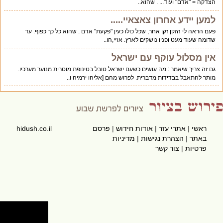
הצדקה = "אדם" ועוד... . שהוא..
למען יידע אחרון צאצאיי.....
פעם הראה לי הזקן זקן אחר, שכל כולו כעין "פקעת" אדם . שהוא כל כך כפוף. עד
שדומה שעוד מעט ופניו נושקים לארץ. אזיי,הו..
אין מסלול עוקף עם ישראל
גם זה צריך שיאמר : מה עושים כשעם ישראל טובל בטינופת מוסרית מנוער מערכיו.
מותר להתאבל בבדידות מדברית. לפרוש מהם [אליהו ירמיה ו..
ראשי
|
אתרי עזר
|
אודות חידוש
|
פרסם
hidush.co.il
באתר
|
הצהרת נגישות
|
מדיניות
פרטיות
|
צור קשר