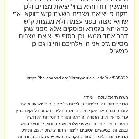
ואמשיך רוח והיא בחי' יציאת מצרים ולכן
תקנו פ' יציאת מצרים בשעת ק"ש דווקא. אף
שהיא מצוה בפני עצמה ולא ממצות ק"ש
כדאיתא בגמרא ופוסקים אלא מפני שהן
דבר אחד ממש. וכן בסוף פ' יציאת מצרים
מסיים ג"כ אני ה' אלהיכם והיינו גם כן
כמש"ל:
י
https://he.chabad.org/library/article_cdo/aid/535802
בשם ה' אל עולם - איה"נ
הכנסת תוכן זה והלימוד בו לזכות כל אחינו בית ישראל ובהם
לזכות בננו היקר יוסף חיים בן אורה דליהנה שיזכה להקים בניין
עדי עד על אדני התורה והיראה ותורת החסידות הקדושה
והטהרה וכן יהי רצון מלפני אלהי השמים והארץ החפץ בחסד
ובמצוות ובמעשים הטובים ולימוד התורה, שזכות מצוות זיכוי
הרבים וזכות לימוד התורה הקדושה תשפיע שפע רב ברוחניות