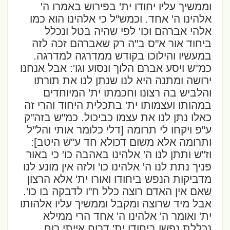
וממשיך עליו יחודו ית' בפירוש באמרו ה'
אלהינו ה' אחד. וכמש"ל כי אלהינו הוא כמו
אלהי אברהם וכו' לפי שהיה בטל ונכלל
ביחוד אור א"ס ב"ה רק שאברהם זכה לזה
במעשיו והילוכו בקודש ממדרגה למדרגה.
כמ"ש ויסע אברם הלוך ונסוע וגו': אבל אנחנו
ירושה ומתנה היא לנו שנתן לנו את תורתו
והלביש בה רצונו וחכמתו ית' המיוחדים
במהותו ועצמותו ית' בתכלית היחוד והרי זה
כאלו נתן לנו את עצמו כביכול. כמ"ש בזה"ק
ע"פ ויקחו לי תרומה [דלי כלומר אותי והל"ל
ותרומה אלא משום דכולא חד ע"ש היטב]:
וז"ש ותתן לנו ה' אלהינו באהבה כו' כי באור
פניך נתת לנו ה' אלהינו כו' ולזה אין מונע לנו
מדביקות הנפש ביחודו ואורו ית' אלא הרצון
שאם אין האדם רוצה כלל ח"ו לדבקה בו כו'.
אבל מיד שרוצה ומקבל וממשיך עליו אלהותו
ית' ואומר ה' אלהינו ה' אחד הרי ממילא
נכללת נפשו ביחודו ית' דרוח אייתי רוח