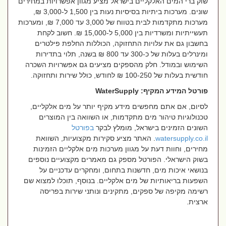
שוק ברי המים האלקליים בישראל מציע מגוון אפשרויות במחירים
שונים. מערכות ביתיות בסיסיות נעות בין 1,500 ל-3,000 ₪,
מערכות מתקדמות לבית בטווח של 3,000 עד 7,000 ₪, ומערכות
תעשייתיות ומשרדיות בין 5,000 ל-15,000 ₪. חשוב לקחת
בחשבון גם את עלויות התחזוקה, הכוללות החלפת פילטרים
ומינרלים בעלות של כ-300 עד 800 ₪ בשנה, תלוי בתדירות
השימוש ובמודל. חלק מהספקים מציעים גם אפשרויות השכרה
חודשית בעלות של 100-250 ₪ לחודש, כולל שירות ותחזוקה
.
פורטל המידע המקיף:
WaterSupply
לסיום, אם אתם מחפשים מידע מקיף יותר על מים אלקליים,
טכנולוגיות טיהור מים מתקדמות, או השוואה בין המוצרים
השונים הזמינים בישראל, מומלץ לבקר
בפורטל
watersupply.co.il
. האתר מציע סקירות מקצועיות, השוואת
מחירים, וחוות דעת על מגוון מערכות מים אלקליים הזמינות
בשוק הישראלי. הפורטל מספק גם מאמרים מקצועיים נוספים
בנושאי איכות מים, חדשנות בתחום, ומחקרים עדכניים על
השפעות בריאותיות של מים אלקליים. בנוסף, תוכלו למצוא שם
רשימה מקיפה של ספקים, מתקינים ונותני שירות בפריסה
ארצית.