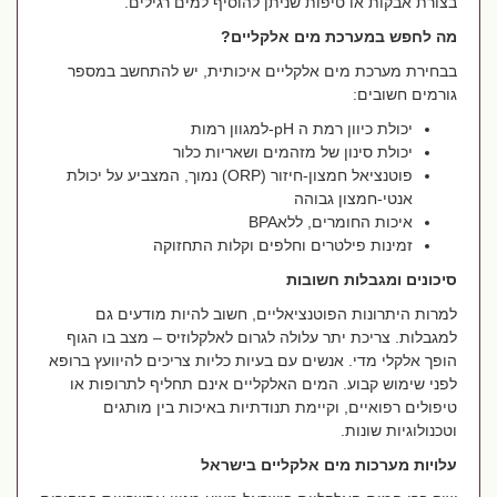
בצורת אבקות או טיפות שניתן להוסיף למים רגילים
.
מה לחפש במערכת מים אלקליים
?
בבחירת מערכת מים אלקליים איכותית, יש להתחשב במספר
גורמים חשובים
:
יכולת כיוון רמת ה
-pH
למגוון רמות
יכולת סינון של מזהמים ושאריות כלור
פוטנציאל חמצון-חיזור
(ORP)
נמוך, המצביע על יכולת
אנטי-חמצון גבוהה
איכות החומרים, ללא
BPA
זמינות פילטרים וחלפים וקלות התחזוקה
סיכונים ומגבלות חשובות
למרות היתרונות הפוטנציאליים, חשוב להיות מודעים גם
למגבלות. צריכת יתר עלולה לגרום לאלקלוזיס – מצב בו הגוף
הופך אלקלי מדי. אנשים עם בעיות כליות צריכים להיוועץ ברופא
לפני שימוש קבוע. המים האלקליים אינם תחליף לתרופות או
טיפולים רפואיים, וקיימת תנודתיות באיכות בין מותגים
וטכנולוגיות שונות
.
עלויות מערכות מים אלקליים בישראל