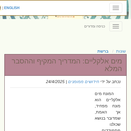
|
ENGLISH
Toggle
navigation
כניסה ומדורים
Toggle
navigation
שונות
ברשת
מים אלקליים: המדריך המקיף וההסבר
המלא
נכתב על ידי
חידושים ממומנים
| 24/4/2025
המונח מים
אלקליים הוא
מונח מפחיד,
אך האמת,
שמדובר בנושא
שכולנו
מתמודדים