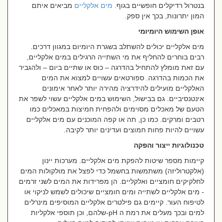
בנטרול רדיקלים חופשיים בגוף
.
מים אלקליים
מביאים איתם
המון יתרונות, בכך אין ספק.
אופן השימוש היומיומי
מים אלקליים יכולים להשתלב בשגרת היומיום במגוון דרכים.
רבים בוחרים להחליף את מי השתייה הרגילים במים אלקליים,
עם זאת מומלץ להתחיל בהדרגה – כוס או שתיים ביום – ולהגביר
את הכמות בהדרגה. ספורטאים עשויים למצוא את המים
האלקליים מועילים להידרציה מהירה יותר לאחר אימונים
אינטנסיביים. גם בבישול, השימוש במים אלקליים עשוי לשפר את
הטעם של מאכלים מסוימים ולהפחית חמיצות במאכלים כמו
רטבים ומרקים. כמו כן, תה או קפה המוכנים עם מים אלקליים
עשויים להיות פחות חמוצים ועדינים יותר לקיבה
.
טכנולוגיות ייצור והפקה
קיימות מספר שיטות להפקת מים אלקליים. מערכות יינון
(אלקטרוליזה) משתמשות בחשמל כדי לפצל את מולקולות המים
לחלקיקים חומציים ואלקליים. הן מפרידות את המים לשני זרמים
- מים אלקליים לשתייה ומים חומציים שיכולים לשמש לניקוי או
לטיפוח העור. קיימים גם פילטרים אלקליים המוסיפים מינרלים
למים ובכך מעלים את רמת ה
-pH
שלהם, וכן תוספי אלקליות