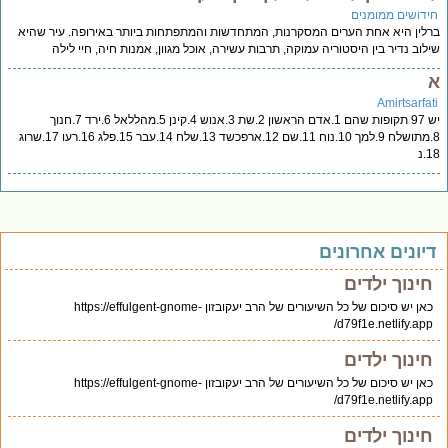
ידושים ממומנים
לין היא אחת הערים המסקרנות, המתחדשות והמתפתחות ביותר באירופה. עיר שהיא
לוב נדיר בין היסטוריה עמוקה, תרבות עשירה, אוכל מגוון, אמנות חיה, חיי לילה
Amirtsarfat
יש 97 תקופות שהם 1.אדם הראשון 2.שת 3.אנוש 4.קינן 5.מהללאל 6.ירד 7.חנוך
8.מתושלח 9.למך 10.נוח 11.שם 12.ארפכשד 13.שלח 14.עבר 15.פלג 16.רעו 17.שרוג
.נ
יונים אחרונים
חינוך ילדים
כאן יש סיכום של כל השיעורים של הרב יעקובזון https://effulgent-gnome-
d79f1e.netlify.app/
חינוך ילדים
כאן יש סיכום של כל השיעורים של הרב יעקובזון https://effulgent-gnome-
d79f1e.netlify.app/
חינוך ילדים