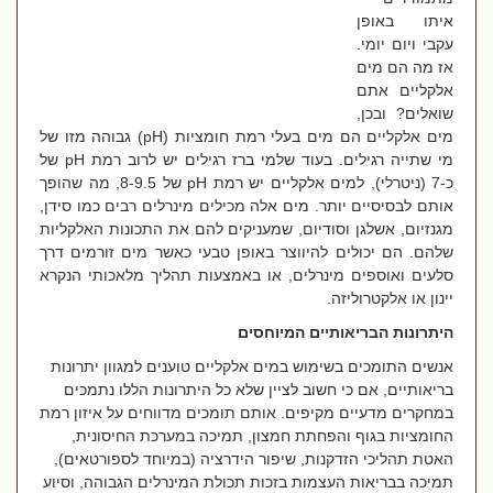
איתו באופן
עקבי ויום יומי.
אז מה הם מים
אלקליים אתם
שואלים? ובכן,
מים אלקליים הם מים בעלי רמת חומציות
(pH)
גבוהה מזו של
מי שתייה רגילים. בעוד שלמי ברז רגילים יש לרוב רמת
pH
של
כ-7 (ניטרלי), למים אלקליים יש רמת
pH
של 8-9.5, מה שהופך
אותם לבסיסיים יותר. מים אלה מכילים מינרלים רבים כמו סידן,
מגנזיום, אשלגן וסודיום, שמעניקים להם את התכונות האלקליות
שלהם. הם יכולים להיווצר באופן טבעי כאשר מים זורמים דרך
סלעים ואוספים מינרלים, או באמצעות תהליך מלאכותי הנקרא
יינון או אלקטרוליזה
.
היתרונות הבריאותיים המיוחסים
אנשים התומכים בשימוש במים אלקליים טוענים למגוון יתרונות
בריאותיים, אם כי חשוב לציין שלא כל היתרונות הללו נתמכים
במחקרים מדעיים מקיפים. אותם תומכים מדווחים על איזון רמת
החומציות בגוף והפחתת חמצון, תמיכה במערכת החיסונית,
האטת תהליכי הזדקנות, שיפור הידרציה (במיוחד לספורטאים),
תמיכה בבריאות העצמות בזכות תכולת המינרלים הגבוהה, וסיוע