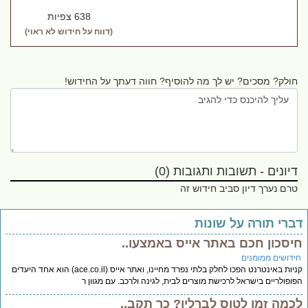
638 צפיות
(דווח על חידוש לא ראוי)
חולק? מסכים? יש לך מה להוסיף? חווה דעתך על החידוש!
דיונים - תשובות ותגובות (0)
טרם נערך דיון סביב חידוש זה
ברי תורה על שונות
יסכון חכם באתר אייס באמצעו..
ידושים ממומנים
קניות באינטרנט הפכו לחלק בלתי נפרד מחיינו, ואתר אייס (ace.co.il) הוא אחד היעדים
ופולריים בישראל לרכישת מוצרים לבית, לגינה ולרכב. עם מגוון ר
כמה זמן לטוס לברלין? כך תקב..