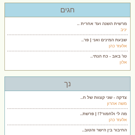
חגים
מרשית השנה ועד אחרית ..
יניב
שבעת המינים ואני | פר..
אלעזר כהן
טו' באב - כח הנתי..
אלון
נך
צדקה - שני קצוות של ח..
משה אהרון
מה לי ולחמור?! | פרשת..
אלעזר כהן
החיבור בין הישר והטוב..