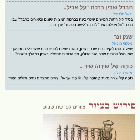
הבדל שבין ברכת "על אכיל..
יגאל מלכיאל
בס"ד קול התור: חמישים שערי בינה בברכות המצוות עיונים וביאורים בהבדל שבין
ברכת "על אכילת מצה" לברכת "לישב בסוכה " ערך הרב
שמן ונר
מכלוף מיכאל
שאלה: המדליקים נרות שבת בשמן, האם רשאים להניח מיום שישי כלי המטפטף
שמן מעל הכוסית שבה הנר הדולק, וכך הכוסית תתמלא בשמן במהלך השבת?
כּוֹחָהּ שֶׁל שִׁירָה/ שיר ..
אהובה קליין
כּוֹחָהּ שֶׁל שִׁירָה מֵאֵת: אֲהוּבָה קְלַייְן © בְּנֵי יִשְׂרָאֵל יוֹצְאִים מִמִּצְרַיִם נִסִּים גְּדוֹלִים הַיְשַׁר