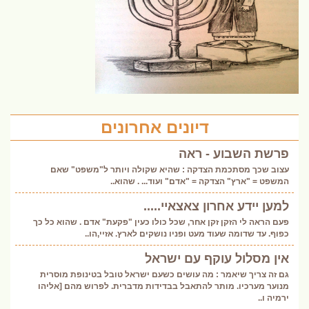
דיונים אחרונים
פרשת השבוע - ראה
עצוב שכך מסתכמת הצדקה : שהיא שקולה ויותר ל"משפט" שאם
המשפט = "ארץ" הצדקה = "אדם" ועוד... . שהוא..
למען יידע אחרון צאצאיי.....
פעם הראה לי הזקן זקן אחר, שכל כולו כעין "פקעת" אדם . שהוא כל כך
כפוף. עד שדומה שעוד מעט ופניו נושקים לארץ. אזיי,הו..
אין מסלול עוקף עם ישראל
גם זה צריך שיאמר : מה עושים כשעם ישראל טובל בטינופת מוסרית
מנוער מערכיו. מותר להתאבל בבדידות מדברית. לפרוש מהם [אליהו
ירמיה ו..