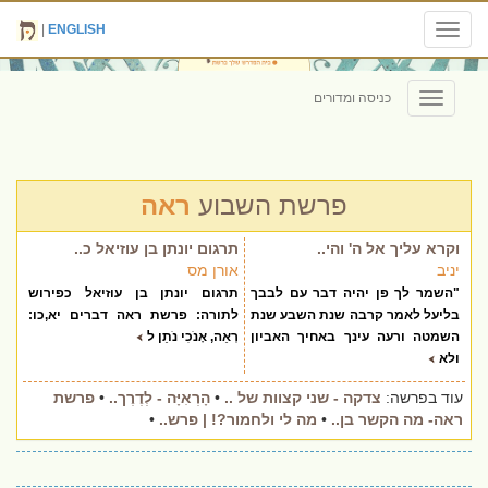
|
ENGLISH
Toggle
navigation
כניסה ומדורים
Toggle
navigation
פרשת השבוע
ראה
וקרא עליך אל ה' והי..
תרגום יונתן בן עוזיאל כ..
יניב
אורן מס
"השמר לך פן יהיה דבר עם לבבך
תרגום יונתן בן עוזיאל כפירוש
בליעל לאמר קרבה שנת השבע שנת
לתורה: פרשת ראה דברים יא,כו:
השמטה ורעה עינך באחיך האביון
רְאֵה, אָנֹכִי נֹתֵן ל
ולא
עוד בפרשה:
צדקה - שני קצוות של ..
•
הָרְאִיָּה - לְדֶרֶך..
•
פרשת
ראה- מה הקשר בן..
•
מה לי ולחמור?! | פרש..
•