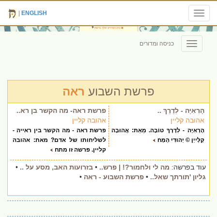
|
ENGLISH
Toggle
navigation
כניסה ומדורים
Toggle
navigation
פרשת השבוע
ראה
הָרְאִיָּה - לְדֶרֶךְ ..
פרשת ראה- מה הקשר בן רא..
אהובה קליין
אהובה קליין
הָרְאִיָּה - לְדֶרֶךְ טוֹבָה. מֵאֵת: אֲהוּבָה
פרשת ראה - מה הקשר בין ראייה -
קְלַייְן © יְהוּדִי הַמְּח
לשליחותו של אדם? מאת: אהובה
קליין. פרשה זו מתח
עוד בפרשה:
מה לי ולחמור?! | פרש..
•
בזרועות האב, מסע על ..
•
גליון 'תורתך שאל..
•
פרשת השבוע - ראה
•