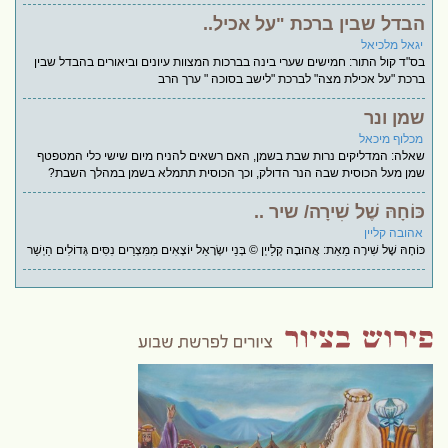
הבדל שבין ברכת "על אכיל..
יגאל מלכיאל
בס"ד קול התור: חמישים שערי בינה בברכות המצוות עיונים וביאורים בהבדל שבין
ברכת "על אכילת מצה" לברכת "לישב בסוכה " ערך הרב
שמן ונר
מכלוף מיכאל
שאלה: המדליקים נרות שבת בשמן, האם רשאים להניח מיום שישי כלי המטפטף
שמן מעל הכוסית שבה הנר הדולק, וכך הכוסית תתמלא בשמן במהלך השבת?
כּוֹחָהּ שֶׁל שִׁירָה/ שיר ..
אהובה קליין
כּוֹחָהּ שֶׁל שִׁירָה מֵאֵת: אֲהוּבָה קְלַייְן © בְּנֵי יִשְׂרָאֵל יוֹצְאִים מִמִּצְרַיִם נִסִּים גְּדוֹלִים הַיְשַׁר