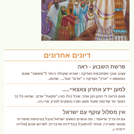
דיונים אחרונים
פרשת השבוע - ראה
עצוב שכך מסתכמת הצדקה : שהיא שקולה ויותר ל"משפט" שאם
המשפט = "ארץ" הצדקה = "אדם" ועוד... . שהוא..
למען יידע אחרון צאצאיי.....
פעם הראה לי הזקן זקן אחר, שכל כולו כעין "פקעת" אדם . שהוא כל כך
כפוף. עד שדומה שעוד מעט ופניו נושקים לארץ. אזיי,הו..
אין מסלול עוקף עם ישראל
גם זה צריך שיאמר : מה עושים כשעם ישראל טובל בטינופת מוסרית
מנוער מערכיו. מותר להתאבל בבדידות מדברית. לפרוש מהם [אליהו
ירמיה ו..