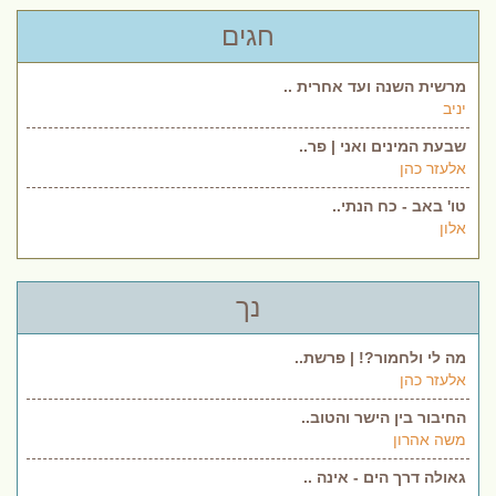
חגים
מרשית השנה ועד אחרית ..
יניב
שבעת המינים ואני | פר..
אלעזר כהן
טו' באב - כח הנתי..
אלון
נך
מה לי ולחמור?! | פרשת..
אלעזר כהן
החיבור בין הישר והטוב..
משה אהרון
גאולה דרך הים - אינה ..