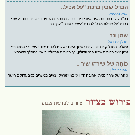
הבדל שבין ברכת "על אכיל..
יגאל מלכיאל
בס"ד קול התור: חמישים שערי בינה בברכות המצוות עיונים וביאורים בהבדל שבין
ברכת "על אכילת מצה" לברכת "לישב בסוכה " ערך הרב
שמן ונר
מכלוף מיכאל
שאלה: המדליקים נרות שבת בשמן, האם רשאים להניח מיום שישי כלי המטפטף
שמן מעל הכוסית שבה הנר הדולק, וכך הכוסית תתמלא בשמן במהלך השבת?
כּוֹחָהּ שֶׁל שִׁירָה/ שיר ..
אהובה קליין
כּוֹחָהּ שֶׁל שִׁירָה מֵאֵת: אֲהוּבָה קְלַייְן © בְּנֵי יִשְׂרָאֵל יוֹצְאִים מִמִּצְרַיִם נִסִּים גְּדוֹלִים הַיְשַׁר