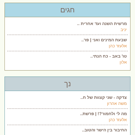
חגים
מרשית השנה ועד אחרית ..
יניב
שבעת המינים ואני | פר..
אלעזר כהן
טו' באב - כח הנתי..
אלון
נך
צדקה - שני קצוות של ח..
משה אהרון
מה לי ולחמור?! | פרשת..
אלעזר כהן
החיבור בין הישר והטוב..