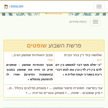
|
ENGLISH
Toggle
navigation
כניסה ומדורים
Toggle
navigation
פרשת השבוע
שופטים
שלושה בתי דין בהר הבית
מבוך האותיות שמשון הגיב..
יניב
עמי
"כי יפלא ממך דבר למשפט בין דם
מבוך האותיות שמשון - שופטים
לדם בין דין לדין ובין נגע לנגע דברי
פרק טו הזיזו את שמשון במבוך
ריבת בשעריך וקמת ועלית א
(באמצעות החיצים) ועזרו לו
להתחמק מהפלש
עוד בפרשה:
תפזורת סיפור שמשון -..
•
משחק מדלגים בחלל - מ..
•
מיון שופטים - יפתח, ..
•
משחק טטריס טריוויה -..
•