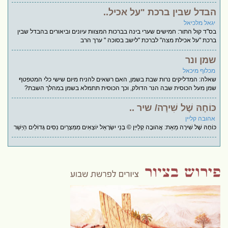
הבדל שבין ברכת "על אכיל..
יגאל מלכיאל
בס"ד קול התור: חמישים שערי בינה בברכות המצוות עיונים וביאורים בהבדל שבין
ברכת "על אכילת מצה" לברכת "לישב בסוכה " ערך הרב
שמן ונר
מכלוף מיכאל
שאלה: המדליקים נרות שבת בשמן, האם רשאים להניח מיום שישי כלי המטפטף
שמן מעל הכוסית שבה הנר הדולק, וכך הכוסית תתמלא בשמן במהלך השבת?
כּוֹחָהּ שֶׁל שִׁירָה/ שיר ..
אהובה קליין
כּוֹחָהּ שֶׁל שִׁירָה מֵאֵת: אֲהוּבָה קְלַייְן © בְּנֵי יִשְׂרָאֵל יוֹצְאִים מִמִּצְרַיִם נִסִּים גְּדוֹלִים הַיְשַׁר