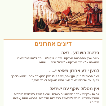
דיונים אחרונים
פרשת השבוע - ראה
עצוב שכך מסתכמת הצדקה : שהיא שקולה ויותר ל"משפט" שאם
המשפט = "ארץ" הצדקה = "אדם" ועוד... . שהוא..
למען יידע אחרון צאצאיי.....
פעם הראה לי הזקן זקן אחר, שכל כולו כעין "פקעת" אדם . שהוא כל כך
כפוף. עד שדומה שעוד מעט ופניו נושקים לארץ. אזיי,הו..
אין מסלול עוקף עם ישראל
גם זה צריך שיאמר : מה עושים כשעם ישראל טובל בטינופת מוסרית
מנוער מערכיו. מותר להתאבל בבדידות מדברית. לפרוש מהם [אליהו
ירמיה ו..